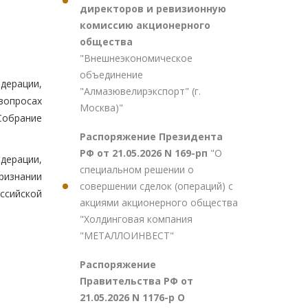
директоров и ревизионную
комиссию акционерного
общества
"Внешнеэкономическое
объединение
дерации,
"Алмазювелирэкспорт" (г.
вопросах
Москва)"
Собрание
Распоряжение Президента
РФ от 21.05.2026 N 169-рп
"О
дерации,
специальном решении о
ризнании
совершении сделок (операций) с
ссийской
акциями акционерного общества
"Холдинговая компания
"МЕТАЛЛОИНВЕСТ"
Распоряжение
Правительства РФ от
21.05.2026 N 1176-р О