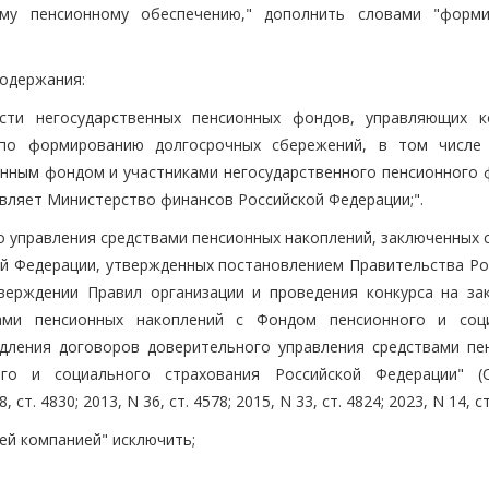
ому пенсионному обеспечению," дополнить словами "форм
содержания:
ности негосударственных пенсионных фондов, управляющих к
 по формированию долгосрочных сбережений, в том числе
нным фондом и участниками негосударственного пенсионного 
ляет Министерство финансов Российской Федерации;".
о управления средствами пенсионных накоплений, заключенных 
ой Федерации, утвержденных постановлением Правительства Ро
ерждении Правил организации и проведения конкурса на за
вами пенсионных накоплений с Фондом пенсионного и соц
дления договоров доверительного управления средствами пе
го и социального страхования Российской Федерации" (
. 4830; 2013, N 36, ст. 4578; 2015, N 33, ст. 4824; 2023, N 14, ст
щей компанией" исключить;