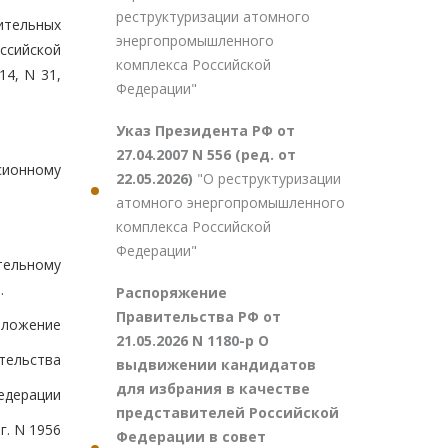
реструктуризации атомного
ительных
энергопромышленного
ссийской
комплекса Российской
4, N 31,
Федерации"
Указ Президента РФ от
27.04.2007 N 556 (ред. от
сионному
22.05.2026)
"О реструктуризации
атомного энергопромышленного
комплекса Российской
Федерации"
тельному
.
Распоряжение
Правительства РФ от
иложение
21.05.2026 N 1180-р О
тельства
выдвижении кандидатов
для избрания в качестве
едерации
представителей Российской
г. N 1956
Федерации в совет