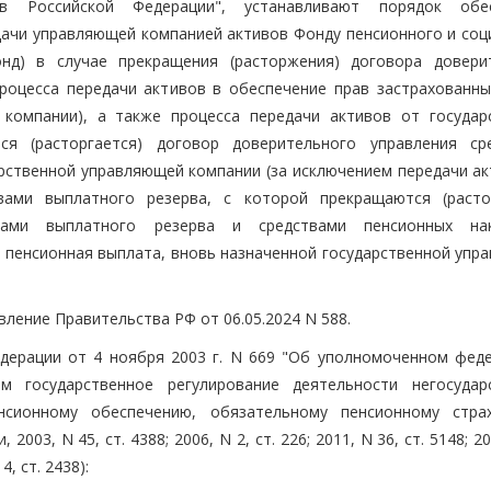
в Российской Федерации", устанавливают порядок обес
ачи управляющей компанией активов Фонду пенсионного и соц
онд) в случае прекращения (расторжения) договора довери
роцесса передачи активов в обеспечение прав застрахованны
компании), а также процесса передачи активов от государ
я (расторгается) договор доверительного управления ср
арственной управляющей компании (за исключением передачи ак
вами выплатного резерва, с которой прекращаются (расто
вами выплатного резерва и средствами пенсионных нак
я пенсионная выплата, вновь назначенной государственной упр
вление Правительства РФ от 06.05.2024 N 588.
едерации от 4 ноября 2003 г. N 669 "Об уполномоченном фед
м государственное регулирование деятельности негосудар
нсионному обеспечению, обязательному пенсионному стра
03, N 45, ст. 4388; 2006, N 2, ст. 226; 2011, N 36, ст. 5148; 20
4, ст. 2438):