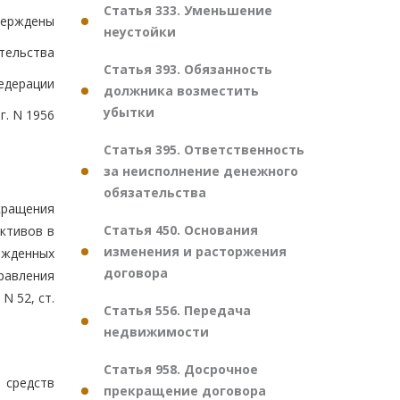
Статья 333. Уменьшение
верждены
неустойки
тельства
Статья 393. Обязанность
едерации
должника возместить
убытки
г. N 1956
Статья 395. Ответственность
за неисполнение денежного
обязательства
кращения
Статья 450. Основания
ктивов в
изменения и расторжения
ржденных
договора
равления
N 52, ст.
Статья 556. Передача
недвижимости
Статья 958. Досрочное
 средств
прекращение договора