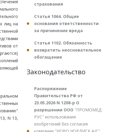
печения
страхования
иального
Статья 1064. Общие
тельного
основания ответственности
х лиц на
за причинение вреда
ственной
едствами
Статья 1102. Обязанность
тивов от
возвратить неосновательное
ргаются)
обогащение
оплений
авляющей
Законодательство
Распоряжение
Правительства РФ от
еральном
23.05.2026 N 1208-р О
ственных
разрешении ООО
"ПРОМОМЕД
хованию"
РУС" использования
13, N 13,
изобретений без согласия
компании "НОВО НОРДИСК А/С"