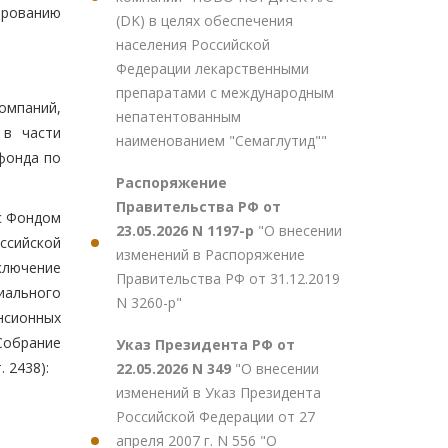
ированию
(DK) в целях обеспечения
населения Российской
Федерации лекарственными
препаратами с международным
омпаний,
непатентованным
 в части
наименованием "Семаглутид""
фонда по
Распоряжение
Правительства РФ от
с Фондом
23.05.2026 N 1197-р
"О внесении
ссийской
изменений в Распоряжение
ключение
Правительства РФ от 31.12.2019
иального
N 3260-р"
нсионных
Собрание
Указ Президента РФ от
. 2438):
22.05.2026 N 349
"О внесении
изменений в Указ Президента
Российской Федерации от 27
апреля 2007 г. N 556 "О