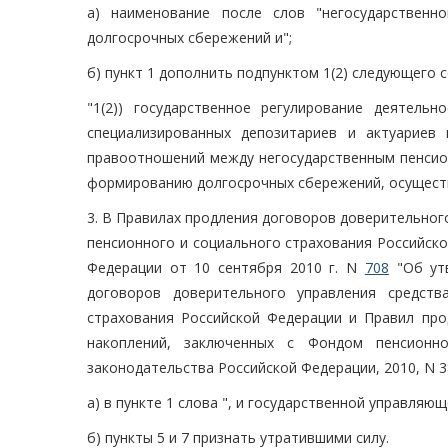
а) наименование после слов "негосударственн
долгосрочных сбережений и";
б) пункт 1 дополнить подпунктом 1(2) следующего 
"1(2)) государственное регулирование деятель
специализированных депозитариев и актуариев
правоотношений между негосударственным пенсио
формированию долгосрочных сбережений, осуществ
3. В Правилах продления договоров доверительног
пенсионного и социального страхования Российск
Федерации от 10 сентября 2010 г. N
708
"Об утв
договоров доверительного управления средст
страхования Российской Федерации и Правил про
накоплений, заключенных с Фондом пенсионно
законодательства Российской Федерации, 2010, N 38, ст
а) в пункте 1 слова ", и государственной управляю
б) пункты 5 и 7 признать утратившими силу.