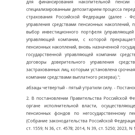
для финансирования накопительной пенсии 
специализированным депозитарием процесса перед
страхования Российской Федерации (далее - Ф
управления средствами пенсионных накоплений, п
выбор инвестиционного портфеля (управляющей 
управляющей компании, с которой прекращаетс
пенсионных накоплений, вновь назначенной госуд
государственной управляющей компании средст
договоры доверительного управления средст
застрахованных лиц, которым установлена срочна
компании средствами выплатного резерва).";
абзацы четвертый - пятый утратили силу. - Постано
2. В постановлении Правительства Российской Ф
органе исполнительной власти, осуществляюще
пенсионных фондов по негосударственному пе
(Собрание законодательства Российской Федерации, 20
ст. 1559; N 36, ст. 4578; 2014, N 39, ст. 5250; 2023, N 1