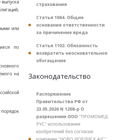
 выпуска
страхования
лигаций,
Статья 1064. Общие
основания ответственности
ными или
за причинение вреда
Статья 1102. Обязанность
щиеся по
возвратить неосновательное
обогащение
сновного
емого на
Законодательство
ссийской
Распоряжение
Правительства РФ от
23.05.2026 N 1208-р О
 порядок
разрешении ООО
"ПРОМОМЕД
РУС" использования
изобретений без согласия
компании "НОВО НОРДИСК А/С"