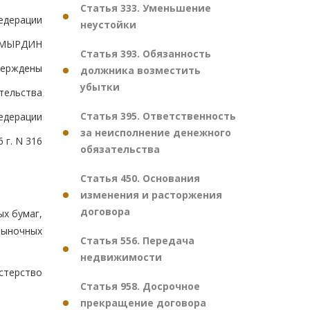
Статья 333. Уменьшение
едерации
неустойки
ОМЫРДИН
Статья 393. Обязанность
верждены
должника возместить
убытки
тельства
Статья 395. Ответственность
едерации
за неисполнение денежного
 г. N 316
обязательства
Статья 450. Основания
изменения и расторжения
договора
х бумаг,
рыночных
Статья 556. Передача
недвижимости
стерство
Статья 958. Досрочное
прекращение договора