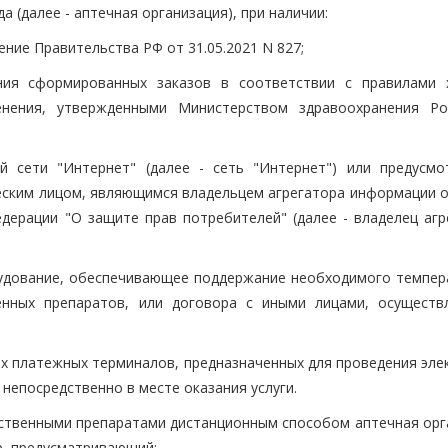
 (далее - аптечная организация), при наличии:
ление Правительства РФ от 31.05.2021 N 827;
ния сформированных заказов в соответствии с правилами 
енения, утвержденными Министерством здравоохранения Ро
й сети "Интернет" (далее - сеть "Интернет") или предусмо
ческим лицом, являющимся владельцем агрегатора информации о
едерации "О защите прав потребителей" (далее - владелец агр
рудование, обеспечивающее поддержание необходимого темпер
енных препаратов, или договора с иными лицами, осущест
ых платежных терминалов, предназначенных для проведения эле
 непосредственно в месте оказания услуги.
арственными препаратами дистанционным способом аптечная орг
р, предусматривающий: