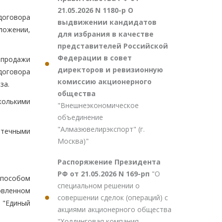
21.05.2026 N 1180-р О
договора
выдвижении кандидатов
ложении,
для избрания в качестве
представителей Российской
Федерации в совет
-продажи
директоров и ревизионную
 договора
комиссию акционерного
за.
общества
колькими
"Внешнеэкономическое
объединение
"Алмазювелирэкспорт" (г.
птечными
Москва)"
Распоряжение Президента
РФ от 21.05.2026 N 169-рп
"О
способом
специальном решении о
новленном
совершении сделок (операций) с
 "Единый
акциями акционерного общества
"Холдинговая компания