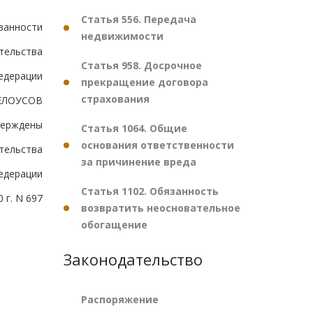
Статья 556. Передача
занности
недвижимости
тельства
Статья 958. Досрочное
едерации
прекращение договора
страхования
ЕЛОУСОВ
верждены
Статья 1064. Общие
основания ответственности
тельства
за причинение вреда
едерации
Статья 1102. Обязанность
 г. N 697
возвратить неосновательное
обогащение
Законодательство
Распоряжение