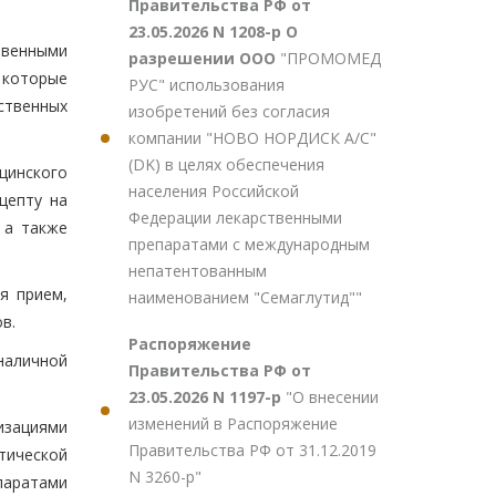
Правительства РФ от
23.05.2026 N 1208-р О
твенными
разрешении ООО
"ПРОМОМЕД
 которые
РУС" использования
ственных
изобретений без согласия
компании "НОВО НОРДИСК А/С"
(DK) в целях обеспечения
цинского
населения Российской
цепту на
Федерации лекарственными
 а также
препаратами с международным
непатентованным
я прием,
наименованием "Семаглутид""
в.
Распоряжение
 наличной
Правительства РФ от
23.05.2026 N 1197-р
"О внесении
изменений в Распоряжение
изациями
Правительства РФ от 31.12.2019
тической
N 3260-р"
паратами