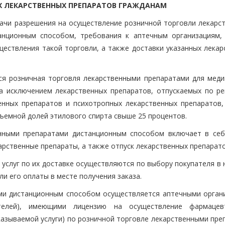
Х ЛЕКАРСТВЕННЫХ ПРЕПАРАТОВ ГРАЖДАНАМ
ачи разрешения на осуществление розничной торговли лекарс
анционным способом, требования к аптечным организациям,
ществления такой торговли, а также доставки указанных лекар
я розничная торговля лекарственными препаратами для меди
за исключением лекарственных препаратов, отпускаемых по ре
енных препаратов и психотропных лекарственных препаратов,
ъемной долей этилового спирта свыше 25 процентов.
енными препаратами дистанционным способом включает в себ
арственные препараты, а также отпуск лекарственных препарато
 услуг по их доставке осуществляются по выбору покупателя в
и его оплаты в месте получения заказа.
ами дистанционным способом осуществляется аптечными орган
ателей), имеющими лицензию на осуществление фармацев
казываемой услуги) по розничной торговле лекарственными пре