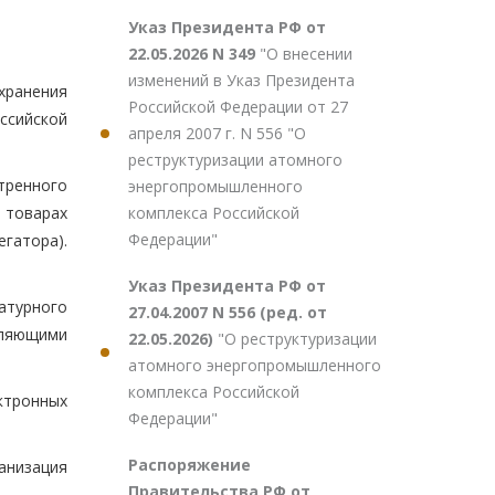
Указ Президента РФ от
22.05.2026 N 349
"О внесении
изменений в Указ Президента
хранения
Российской Федерации от 27
ссийской
апреля 2007 г. N 556 "О
реструктуризации атомного
тренного
энергопромышленного
комплекса Российской
 товарах
Федерации"
егатора).
Указ Президента РФ от
атурного
27.04.2007 N 556 (ред. от
вляющими
22.05.2026)
"О реструктуризации
атомного энергопромышленного
комплекса Российской
ктронных
Федерации"
Распоряжение
анизация
Правительства РФ от