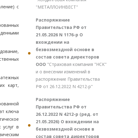
ление) с
"МЕТАЛЛОИНВЕСТ"
Распоряжение
рованных
Правительства РФ от
жденными
21.05.2026 N 1176-р О
вхождении на
безвозмездной основе в
дование,
состав совета директоров
ственных
ООО
"Страховая компания "НСК"
и о внесении изменений в
латежных
распоряжение Правительства
их карт,
РФ от 26.12.2022 N 4212-р"
Распоряжение
рованной
Правительства РФ от
ат ключа
26.12.2022 N 4212-р (ред. от
гическое
21.05.2026) О вхождении на
 услуг в
безвозмездной основе в
зическим
состав совета директоров