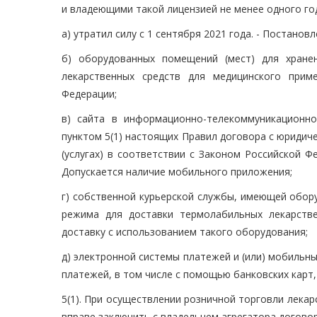
и владеющими такой лицензией не менее одного года
а) утратил силу с 1 сентября 2021 года. - Постанов
б) оборудованных помещений (мест) для хране
лекарственных средств для медицинского прим
Федерации;
в) сайта в информационно-телекоммуникационно
пунктом 5(1) настоящих Правил договора с юриди
(услугах) в соответствии с Законом Российской Ф
Допускается наличие мобильного приложения;
г) собственной курьерской службы, имеющей обо
режима для доставки термолабильных лекарств
доставку с использованием такого оборудования;
д) электронной системы платежей и (или) мобильн
платежей, в том числе с помощью банковских карт,
5(1). При осуществлении розничной торговли лек
вправе заключить с владельцем агрегатора догово