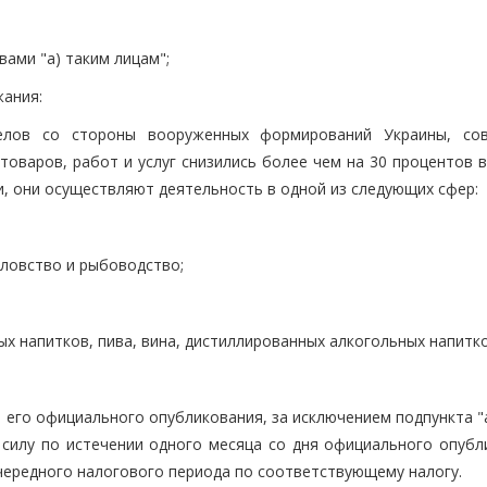
вами "а) таким лицам";
жания:
релов со стороны вооруженных формирований Украины, со
товаров, работ и услуг снизились более чем на 30 процентов 
, они осуществляют деятельность в одной из следующих сфер:
оловство и рыбоводство;
х напитков, пива, вина, дистиллированных алкогольных напитко
я его официального опубликования, за исключением подпункта "
 силу по истечении одного месяца со дня официального опубл
очередного налогового периода по соответствующему налогу.