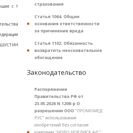
страхования
кшие с 1
Статья 1064. Общие
основания ответственности
тельства
за причинение вреда
едерации
Статья 1102. Обязанность
ШУСТИН
возвратить неосновательное
обогащение
Законодательство
Распоряжение
Правительства РФ от
23.05.2026 N 1208-р О
разрешении ООО
"ПРОМОМЕД
РУС" использования
изобретений без согласия
компании "НОВО НОРДИСК А/С"