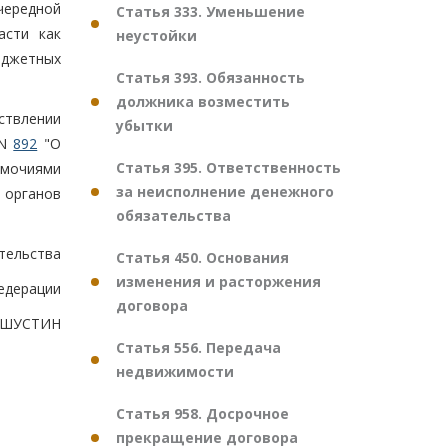
чередной
Статья 333. Уменьшение
асти как
неустойки
юджетных
Статья 393. Обязанность
должника возместить
ствлении
убытки
 N
892
"О
Статья 395. Ответственность
омочиями
за неисполнение денежного
 органов
обязательства
тельства
Статья 450. Основания
изменения и расторжения
едерации
договора
ШУСТИН
Статья 556. Передача
недвижимости
Статья 958. Досрочное
прекращение договора