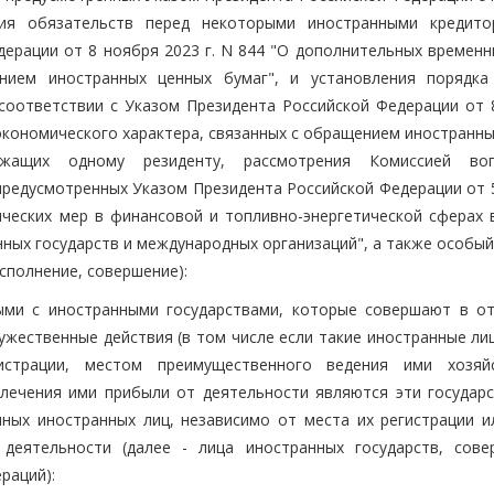
ия обязательств перед некоторыми иностранными кредито
дерации от 8 ноября 2023 г. N 844 "О дополнительных временн
ением иностранных ценных бумаг", и установления порядка
соответствии с Указом Президента Российской Федерации от 
 экономического характера, связанных с обращением иностранн
ежащих одному резиденту, рассмотрения Комиссией во
предусмотренных Указом Президента Российской Федерации от 5
ических мер в финансовой и топливно-энергетической сферах в
ных государств и международных организаций", а также особый
сполнение, совершение):
ными с иностранными государствами, которые совершают в о
ружественные действия (в том числе если такие иностранные л
истрации, местом преимущественного ведения ими хозяй
ечения ими прибыли от деятельности являются эти государст
ных иностранных лиц, независимо от места их регистрации и
 деятельности (далее - лица иностранных государств, сов
раций):