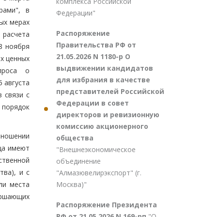
комплекса Российской
рами", в
Федерации"
ых мерах
Распоряжение
 расчета
Правительства РФ от
8 ноября
21.05.2026 N 1180-р О
ых ценных
выдвижении кандидатов
проса о
для избрания в качестве
 августа
представителей Российской
 связи с
Федерации в совет
 порядок
директоров и ревизионную
комиссию акционерного
тношении
общества
ица имеют
"Внешнеэкономическое
ственной
объединение
ва), и с
"Алмазювелирэкспорт" (г.
Москва)"
ли места
ершающих
Распоряжение Президента
РФ от 21.05.2026 N 169-рп
"О