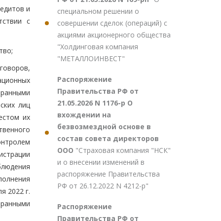
едитов и
специальном решении о
тствии с
совершении сделок (операций) с
акциями акционерного общества
"Холдинговая компания
тво;
"МЕТАЛЛОИНВЕСТ"
говоров,
Распоряжение
ационных
Правительства РФ от
транными
21.05.2026 N 1176-р О
ских лиц
вхождении на
естом их
безвозмездной основе в
твенного
состав совета директоров
онтролем
ООО
"Страховая компания "НСК"
истрации
и о внесении изменений в
блюдения
распоряжение Правительства
сполнения
РФ от 26.12.2022 N 4212-р"
я 2022 г.
транными
Распоряжение
Правительства РФ от