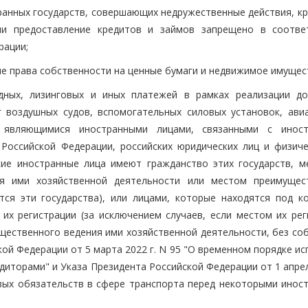
ранных государств, совершающих недружественные действия, кр
сли предоставление кредитов и займов запрещено в соотве
рации;
ние права собственности на ценные бумаги и недвижимое имущес
ндных, лизинговых и иных платежей в рамках реализации до
г воздушных судов, вспомогательных силовых установок, ави
, являющимися иностранными лицами, связанными с инос
Российской Федерации, российских юридических лиц и физиче
кие иностранные лица имеют гражданство этих государств, м
ия ими хозяйственной деятельности или местом преимущес
ся эти государства), или лицами, которые находятся под к
 их регистрации (за исключением случаев, если местом их рег
ущественного ведения ими хозяйственной деятельности, без со
кой Федерации от 5 марта 2022 г. N 95 "О временном порядке и
иторами" и Указа Президента Российской Федерации от 1 апрел
вых обязательств в сфере транспорта перед некоторыми инос