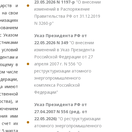
23.05.2026 N 1197-р
"О внесении
арств и
изменений в Распоряжение
 на свои
Правительства РФ от 31.12.2019
низациях
N 3260-р"
зованием
с Указом
Указ Президента РФ от
тниками
22.05.2026 N 349
"О внесении
изменений в Указ Президента
 условий
Российской Федерации от 27
дентам и
апреля 2007 г. N 556 "О
ующему в
реструктуризации атомного
том числе
энергопромышленного
дерации,
комплекса Российской
ца имеют
Федерации"
ственной
ства), и
Указ Президента РФ от
ключением
27.04.2007 N 556 (ред. от
ения ими
22.05.2026)
"О реструктуризации
 счет их
атомного энергопромышленного
т 5 марта