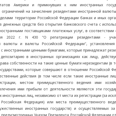
татов Америки и примкнувших к ним иностранных госуд
 ограничений на зачисление резидентами иностранной валюты
еделами территории Российской Федерации банках и иных орга
в денежных средств без открытия банковского счета с исполь
ностранными поставщиками платежных услуг, в соответствии 
ля 2022 г. N 430 "О репатриации резидентами - учас
й валюты и валюты Российской Федерации", установления
) с иностранными ценными бумагами, которые принадлежат рези
 депозитарию в иностранных организациях как лицу, действ
права собственности на такие ценные бумаги нерезидентам (в 
осударствами, которые совершают в отношении Российской Фе
ественные действия (в том числе если такие иностранные ли
истрации, местом преимущественного ведения ими хозяй
лечения ими прибыли от деятельности являются эти государ
 иностранных лиц, независимо от места их регистрации (за ис
я Российская Федерация) или места преимущественного вед
ружественных иностранных государств) и осуществляемых за
", предусмотренных Указом Президента Российской Федерации о