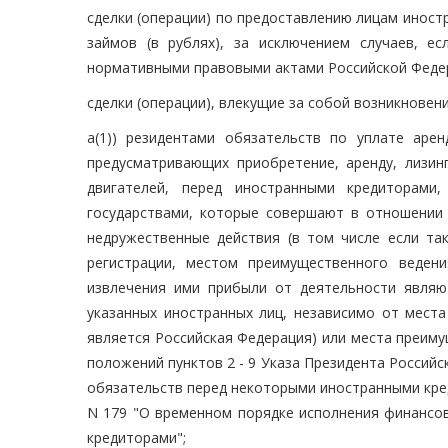
сделки (операции) по предоставлению лицам иност
займов (в рублях), за исключением случаев, е
нормативными правовыми актами Российской Феде
сделки (операции), влекущие за собой возникнове
а(1)) резидентами обязательств по уплате аре
предусматривающих приобретение, аренду, лизин
двигателей, перед иностранными кредиторами
государствами, которые совершают в отношении 
недружественные действия (в том числе если та
регистрации, местом преимущественного веден
извлечения ими прибыли от деятельности являют
указанных иностранных лиц, независимо от места
является Российская Федерация) или места преим
положений пунктов 2 - 9 Указа Президента Российс
обязательств перед некоторыми иностранными кред
N 179 "О временном порядке исполнения финансо
кредиторами";