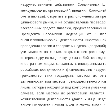
недружественными действиями Соединенных Ш
международных организаций", введения Комиссией
счета (вклады), открытые в расположенных за пр
финансового рынка, и на осуществление переводо
электронных средств платежа, предоставленных и
Президента Российской Федерации от 5 ию
внешнеэкономической деятельности иностранно
проведения торгов и совершения сделок (операций
учитываются на счетах, открытых центральному
интересах других лиц, влекущих за собой переход 
иностранным лицам, связанным с иностранными г
российских юридических и физических лиц недруж
гражданство этих государств, местом их рег
деятельности или местом преимущественного изв
лицам, которые находятся под контролем указанных
случаев, если местом их регистрации являетс
хозяйственной деятельности (далее - лица нед
денежных средств, находящихся на счетах типа "С