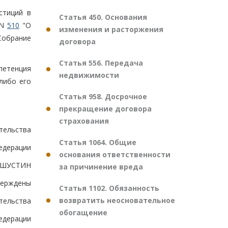
стиций в
Статья 450. Основания
 N
510
"О
изменения и расторжения
Собрание
договора
Статья 556. Передача
петенция
недвижимости
либо его
Статья 958. Досрочное
прекращение договора
страхования
тельства
Статья 1064. Общие
едерации
основания ответственности
ШУСТИН
за причинение вреда
верждены
Статья 1102. Обязанность
возвратить неосновательное
тельства
обогащение
едерации