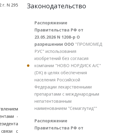
Законодательство
 г. N 295
Распоряжение
Правительства РФ от
23.05.2026 N 1208-р О
разрешении ООО
"ПРОМОМЕД
РУС" использования
изобретений без согласия
компании "НОВО НОРДИСК А/С"
(DK) в целях обеспечения
населения Российской
Федерации лекарственными
препаратами с международным
непатентованным
наименованием "Семаглутид""
твлением
ентами -
Распоряжение
езидента
Правительства РФ от
 связи с