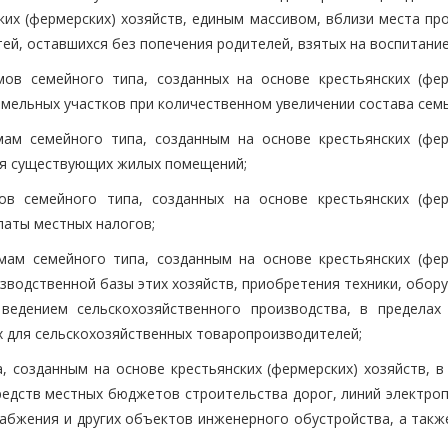
ких (фермерских) хозяйств, единым массивом, вблизи места пр
етей, оставшихся без попечения родителей, взятых на воспитание
ов семейного типа, созданных на основе крестьянских (фер
емельных участков при количественном увеличении состава семь
ам семейного типа, созданным на основе крестьянских (фер
ния существующих жилых помещений;
в семейного типа, созданных на основе крестьянских (фер
платы местных налогов;
ам семейного типа, созданным на основе крестьянских (фер
зводственной базы этих хозяйств, приобретения техники, обор
 ведением сельскохозяйственного производства, в пределах
х для сельскохозяйственных товаропроизводителей;
 созданным на основе крестьянских (фермерских) хозяйств, в
редств местных бюджетов строительства дорог, линий электроп
набжения и других объектов инженерного обустройства, а такж