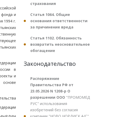
страхования
ссийской
Статья 1064. Общие
 фонда и
основания ответственности
я 1994 г.
за причинение вреда
тьянских
ственную
Статья 1102. Обязанность
твующее
возвратить неосновательное
тьянских
обогащение
Законодательство
едерации
России в
роекты и
Распоряжение
а основе
Правительства РФ от
23.05.2026 N 1208-р О
разрешении ООО
"ПРОМОМЕД
тельства
РУС" использования
едерации
изобретений без согласия
компании "НОВО НОРДИСК А/С"
ОМЫРДИН