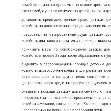
семейного типа, создаваемых на основе крестьянс
этих семей, с учетом количества детей - сирот и д
установить преимущественное право детских дом
хозяйств, на дополнительное предоставление им з
предоставлять беспроцентные ссуды детским дом
хозяйств, для нового строительства или расшире
принимать меры по освобождению детских домо
хозяйств, в первые 2 года после образования от у
выделять в первоочередном порядке детским дом
хозяйств, долгосрочные кредиты для развития прои
автотранспорта и на другие цели, связанные с
централизованных кредитных ресурсов, выделяемы
оказывать помощь детским домам семейного типа,
вопросов, связанных с финансированием за счет с
сетей газификации, связи, теплоснабжения, водос
направляемых на повышение плодородия почв.