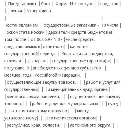
│ Представляют: │Срок │ Форма N 1-конкурс │ │представ-│
│ │ления │ Утверждена
├─────────────────────────────────┼────────
Постановлением │Государственные заказчики -│10 числа │
Госкомстата России │держатели средств бюджетов (в
том│после │ от 06.06.97 N 37 │числе средств,
представляемых в│отчетного│ │качестве
государственной│периода │ Квартальная │поддержки,
включая│ │ (I квартал, │государственные гарантии) и│ │ I
полугодие, 9 │внебюджетных фондов субъектов│ │
месяцев, год) │Российской Федерации,│ │
│осуществляющие закупку товаров,│ │ │работ и услуг для
государственных│ │ │и муниципальных нужд; органы│ │
│местного самоуправления,│ │ │осуществляющие закупку
товаров,│ │ │работ и услуг для муниципальных│ │ │нужд: │
│ │- статистическому органу по│ │ │месту,
установленному│ │ │статистическим органом│ │
│республики, края, области,│ │ │автономного округа. │ │