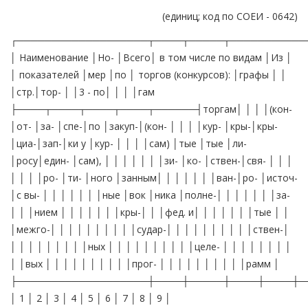
(единиц; код по СОЕИ - 0642)
┌───────────────────┬────┬─────┬──────────────────────────┬──────┐ │ Наименование │Но- │Всего│ в том числе по видам │Из │ │ показателей │мер │по │ торгов (конкурсов): │графы │ │ │стр.│тор- │ │3 - по│ │ │ │гам ├────┬────┬────┬────┬──────┤торгам│ │ │ │(кон-│от- │за- │спе-│по │закуп-│(кон- │ │ │ │кур- │кры-│кры-│циа-│зап-│ки у │кур- │ │ │ │сам) │тые │тые │ли- │росу│един- │сам), │ │ │ │ │ │ │зи- │ко- │ствен-│свя- │ │ │ │ │ │ │ро- │ти- │ного │занным│ │ │ │ │ │ │ван-│ро- │источ-│с вы- │ │ │ │ │ │ │ные │вок │ника │полне-│ │ │ │ │ │ │за- │ │ │нием │ │ │ │ │ │ │кры-│ │ │фед. и│ │ │ │ │ │ │тые │ │ │межго-│ │ │ │ │ │ │ │ │ │судар-│ │ │ │ │ │ │ │ │ │ствен-│ │ │ │ │ │ │ │ │ │ных │ │ │ │ │ │ │ │ │ │целе- │ │ │ │ │ │ │ │ │ │вых │ │ │ │ │ │ │ │ │ │прог- │ │ │ │ │ │ │ │ │ │рамм │ ├───────────────────┼────┼─────┼────┼────┼────┼────┼──────┼──────┤ │ 1 │ 2 │ 3 │ 4 │ 5 │ 6 │ 7 │ 8 │ 9 │ ├───────────────────┴────┴─────┴────┴────┴────┴────┴──────┴──────┤ │ I. Количественная характеристика торгов (конкурсов) │ ├───────────────────┬────┬─────┬────┬────┬────┬────┬──────┬──────┤ │1. Всего проведено│ │ │ │ │ │ │ │ │ │торгов (конкурсов) │ 01 │ │ │ │ │ │ │ │ │ │ ├─────┼────┼────┼────┼────┼──────┼──────┤ │ из них подрядных│ │ │ │ │ │ │ │ │ │ торгов...........│ 02 │ │ │ │ │ │ │ │ │ │ ├─────┼────┼────┼────┼────┼──────┼──────┤ │Из стр. 01 -│ │ │ │ │ │ │ │ │ │количество торгов│ │ │ │ │ │ │ │ │ │(конкурсов), │ │ │ │ │ │ │ │ │ │которые не привели│ │ │ │ │ │ │ │ │ │к заключению│ │ │ │ │ │ │ │ │ │государственных │ │ │ │ │ │ │ │ │ │контрактов.........│ 03 │ │ │ │ │ │ │ │ │ │ ├─────┼────┼────┼────┼────┼──────┼──────┤ │ из них подрядных│ │ │ │ │ │ │ │ │ │ торгов...........│ 04 │ │ │ │ │ │ │ │ │ │ ├─────┼────┼────┼────┼────┼──────┼──────┤ │2. Количество│ │ │ │ │ │ │ │ │ │заключенных │ │ │ │ │ │ │ │ │ │контрактов.........│ 05 │ │ │ │ │ │ │ │ │ │ ├─────┼────┼────┼────┼────┼──────┼──────┤ │ из них по│ │ │ │ │ │ │ │ │ │ подрядным работам│ 06 │ │ │ │ │ │ │ │ │ │ ├─────┼────┼────┼────┼────┼──────┼──────┤ │3. Расторгнуто│ │ │ │ │ │ │ │ │ │контрактов (из│ │ │ │ │ │ │ │ │ │числа заключенных│ │ │ │ │ │ │ │ │ │за отчетный период)│ 07 │ │ │ │ │ │ │ │ │ │ ├─────┼────┼────┼────┼────┼──────┼──────┤ │ в том числе по│ │ │ │ │ │ │ │ │ │ инициативе │ │ │ │ │ │ │ │ │ │ заказчика........│ 08 │ │ │ │ │ │ │ │ ├───────────────────┴────┴─────┴────┴────┴────┴────┴──────┴──────┤ │II. Количественная характеристика участников торгов (конкурсов) │ ├───────────────────┬────┬─────┬────┬────┬────┬────┬──────┬──────┤ │1. Общее количество│ │ │ │ │ │ │ │ │ │поставщиков, │ │ │ │ │ │ │ │ │ │подавших заявки на│ │ │ │ │ │ │ │ │ │участие в торгах│ │ │ │ │ │ │ │ │ │(конкурсах)........│ 09 │ │ │ │ │ │ │ │ │ │ ├─────┼────┼────┼────┼────┼──────┼──────┤ │ из них по│ │ │ │ │ │ │ │ │ │ подрядным торгам │ 10 │ │ │ │ │ │ │ │ │ │ ├─────┼────┼────┼────┼────┼──────┼──────┤ │Из строки 09: │ │ │ │ │ │ │ │ │ │ отечественные....│ 11 │ │ │ │ │ │ │ │ │ │ ├─────┼────┼────┼────┼────┼──────┼──────┤ │ отечественные с│ │ │ │ │ │ │ │ │ │ участием │ │ │ │ │ │ │ │ │ │ иностранного │ │ │ │ │ │ │ │ │ │ капитала.........│ 12 │ │ │ │ │ │ │ │ │ │ ├─────┼────┼────┼────┼────┼──────┼──────┤ │ зарубежные.......│ 13 │ │ │ │ │ │ │ │ │ │ ├─────┼────┼────┼────┼────┼──────┼──────┤ │ из них: │ │ │ │ │ │ │ │ │ │ из стран СНГ...│ 14 │ │ │ │ │ │ │ │ │ │ ├─────┼────┼────┼────┼────┼──────┼──────┤ │ из дальнего │ │ │ │ │ │ │ │ │ │ зарубежья......│ 15 │ │ │ │ │ │ │ │ │ │ ├─────┼────┼────┼────┼────┼──────┼──────┤ │2. Отклонено заявок│ │ │ │ │ │ │ │ │ │поставщиков........│ 16 │ │ │ │ │ │ │ │ │ │ ├─────┼────┼────┼────┼────┼──────┼──────┤ │ из них по│ │ │ │ │ │ │ │ │ │ подрядным торгам │ 17 │ │ │ │ │ │ │ │ │ │ ├─────┼────┼────┼────┼────┼──────┼──────┤ │Из строки 16 - по│ │ │ │ │ │ │ │ │ │причинам: │ │ │ │ │ │ │ │ │ │- поставщик не│ │ │ │ │ │ │ │ │ │отвечал │ │ │ │ 