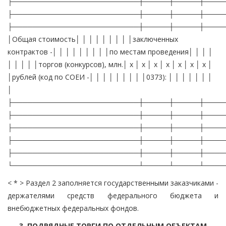
├─────────────────────────┼─────┼─────┼────
├─────────────────────────┼─────┼─────┼────
├─────────────────────────┼─────┼─────┼────
│Общая стоимость│ │ │ │ │ │ │ │ │заключенных
контрактов -│ │ │ │ │ │ │ │ │по местам проведения│ │ │ │
│ │ │ │ │торгов (конкурсов), млн.│ x │ x │ x │ x │ x │ x │ x │
│рублей (код по СОЕИ -│ │ │ │ │ │ │ │ │0373): │ │ │ │ │ │ │
│
├─────────────────────────┼─────┼─────┼────
├─────────────────────────┼─────┼─────┼────
├─────────────────────────┼─────┼─────┼────
├─────────────────────────┼─────┼─────┼────
├─────────────────────────┼─────┼─────┼────
└─────────────────────────┴─────┴─────┴────
< * > Раздел 2 заполняется государственными заказчиками -
держателями средств федерального бюджета и
внебюджетных федеральных фондов.
3. ПОДРЯДНЫЕ ТОРГИ ПО ОТДЕЛЬНЫМ ОБЪЕКТАМ