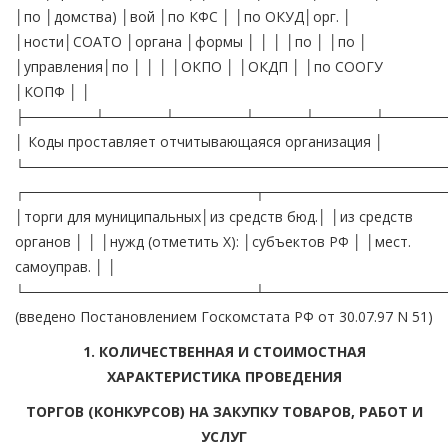
│по │домства) │вой │по КФС │ │по ОКУД│орг. │
│ности│СОАТО │органа │формы │ │ │ │по │ │по │
│управления│по │ │ │ │ОКПО │ │ОКДП │ │по СООГУ
│КОПФ │ │
├───────┴──────┴───────┴─────┴──────┴──────
│ Коды проставляет отчитывающаяся организация │
└──────────────────────────────────────────
┌───────────────────────┬──────────────────
│торги для муниципальных│из средств бюд.│ │из средств
органов │ │ │нужд (отметить X): │субъектов РФ │ │мест.
самоуправ. │ │
└───────────────────────┴──────────────────
(введено Постановлением Госкомстата РФ от 30.07.97 N 51)
1. КОЛИЧЕСТВЕННАЯ И СТОИМОСТНАЯ
ХАРАКТЕРИСТИКА ПРОВЕДЕНИЯ
ТОРГОВ (КОНКУРСОВ) НА ЗАКУПКУ ТОВАРОВ, РАБОТ И
УСЛУГ