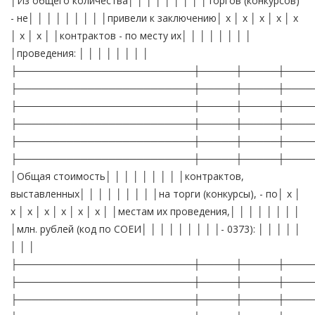
│Из общего количества│ │ │ │ │ │ │ │ │торгов (конкурсов)
- не│ │ │ │ │ │ │ │ │привели к заключению│ x │ x │ x │ x │ x
│ x │ x │ │контрактов - по месту их│ │ │ │ │ │ │ │
│проведения: │ │ │ │ │ │ │ │
├─────────────────────────┼─────┼─────┼────
├─────────────────────────┼─────┼─────┼────
├─────────────────────────┼─────┼─────┼────
├─────────────────────────┼─────┼─────┼────
├─────────────────────────┼─────┼─────┼────
├─────────────────────────┼─────┼─────┼────
│Общая стоимость│ │ │ │ │ │ │ │ │контрактов,
выставленных│ │ │ │ │ │ │ │ │на торги (конкурсы), - по│ x │
x │ x │ x │ x │ x │ x │ │местам их проведения,│ │ │ │ │ │ │ │
│млн. рублей (код по СОЕИ│ │ │ │ │ │ │ │ │- 0373): │ │ │ │ │
│ │ │
├─────────────────────────┼─────┼─────┼────
├─────────────────────────┼─────┼─────┼────
├─────────────────────────┼─────┼─────┼────