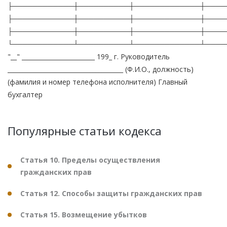
├────────────┼──────────┼─────────────┼────
├────────────┼──────────┼─────────────┼────
├────────────┼──────────┼─────────────┼────
└────────────┴──────────┴─────────────┴────
"__" ________________________ 199_ г. Руководитель
______________________________________ (Ф.И.О., должность)
(фамилия и номер телефона исполнителя) Главный
бухгалтер
Популярные статьи кодекса
Статья 10. Пределы осуществления
гражданских прав
Статья 12. Способы защиты гражданских прав
Статья 15. Возмещение убытков