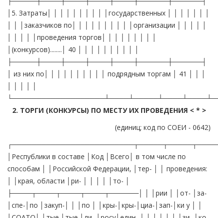
2. ТОРГИ (КОНКУРСЫ) ПО МЕСТУ ИХ ПРОВЕДЕНИЯ < * >
(единиц; код по СОЕИ - 0642)
┌─────────────────────────┬─────┬─────┬────
│Республики в составе │Код │Всего│ в том числе по
способам │ │Российской Федерации, │тер- │ │ проведения:
│ │края, области │ри- │ │ │ │ │то- │
├────┬────┬────┬────┬──────│ │ │рии │ │от- │за-
│спе-│по │закуп-│ │ │по │ │кры-│кры-│циа-│зап-│ки у │ │
│СОАТО│ │тые │тые │ли- │росу│един- │ │ │ │ │ │ │зи- │ко-