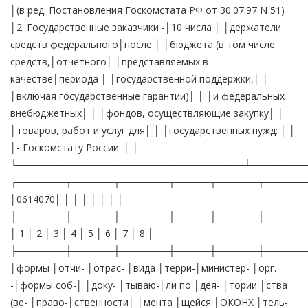
│(в ред. Постановления Госкомстата РФ от 30.07.97 N 51)
│2. Государственные заказчики -│10 числа │ │держатели
средств федерального│после │ │бюджета (в том числе
средств,│отчетного│ │представляемых в
качестве│периода │ │государственной поддержки,│ │
│включая государственные гарантии)│ │ │и федеральных
внебюджетных│ │ │фондов, осуществляющие закупку│ │
│товаров, работ и услуг для│ │ │государственных нужд: │ │
│- Госкомстату России. │ │
└─────────────────────────────────┴────────
┌───────┬──────┬───────┬─────┬──────┬──────
│0614070│ │ │ │ │ │ │ │
├───────┼──────┼───────┼─────┼──────┼──────
│ 1 │ 2 │ 3 │ 4 │ 5 │ 6 │ 7 │ 8 │
├───────┼──────┼───────┼─────┼──────┼──────
│формы │отчи- │отрас- │вида │терри-│министер- │орг.
-│формы соб-│ │доку- │тываю-│ли по │дея- │тории │ства
(ве- │право-│ственности│ │мента │щейся │ОКОНХ │тель-