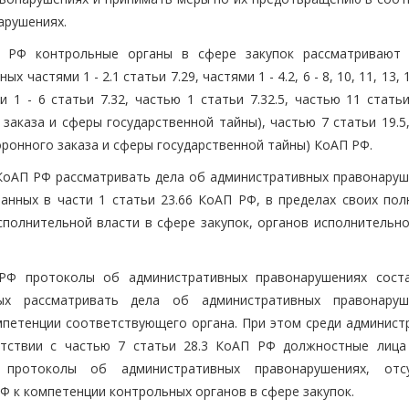
арушениях.
П РФ контрольные органы в сфере закупок рассматривают
астями 1 - 2.1 статьи 7.29, частями 1 - 4.2, 6 - 8, 10, 11, 13, 
ми 1 - 6 статьи 7.32, частью 1 статьи 7.32.5, частью 11 статьи
аказа и сферы государственной тайны), частью 7 статьи 19.5,
оронного заказа и сферы государственной тайны) КоАП РФ.
6 КоАП РФ рассматривать дела об административных правонаруш
занных в части 1 статьи 23.66 КоАП РФ, в пределах своих пол
полнительной власти в сфере закупок, органов исполнительно
РФ протоколы об административных правонарушениях сост
ых рассматривать дела об административных правонару
омпетенции соответствующего органа. При этом среди админист
етствии с частью 7 статьи 28.3 КоАП РФ должностные лица
 протоколы об административных правонарушениях, отс
Ф к компетенции контрольных органов в сфере закупок.