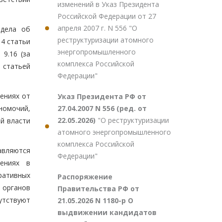
изменений в Указ Президента
Российской Федерации от 27
апреля 2007 г. N 556 "О
 дела об
реструктуризации атомного
14 статьи
энергопромышленного
 9.16 (за
комплекса Российской
 статьей
Федерации"
ениях от
Указ Президента РФ от
27.04.2007 N 556 (ред. от
номочий,
22.05.2026)
"О реструктуризации
й власти
атомного энергопромышленного
комплекса Российской
авляются
Федерации"
шениях в
ративных
Распоряжение
 органов
Правительства РФ от
утствуют
21.05.2026 N 1180-р О
выдвижении кандидатов