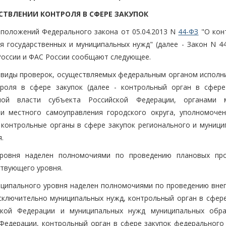
СТВЛЕНИИ КОНТРОЛЯ В СФЕРЕ ЗАКУПОК
 положений Федерального закона от 05.04.2013 N
44-ФЗ
"О кон
ля государственных и муниципальных нужд" (далее - Закон N 4
России и ФАС России сообщают следующее.
ны виды проверок, осуществляемых федеральным органом исполн
роля в сфере закупок (далее - контрольный орган в сфере
ьной власти субъекта Российской Федерации, органами 
ми местного самоуправления городского округа, уполномоче
- контрольные органы в сфере закупок регионального и муници
.
уровня наделен полномочиями по проведению плановых пр
ствующего уровня.
иципального уровня наделен полномочиями по проведению вне
сключительно муниципальных нужд, контрольный орган в сфере
ской Федерации и муниципальных нужд муниципальных обра
Федерации, контрольный орган в сфере закупок федерального 