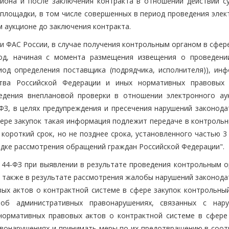
иона и после заключения контракта в отношении действий с
 площадки, в том числе совершенных в период проведения элек
 аукционе до заключения контракта.
 ФАС России, в случае получения контрольным органом в сфере
иод, начиная с момента размещения извещения о проведени
од определения поставщика (подрядчика, исполнителя)), инф
ства Российской Федерации и иных нормативных правовых
ведения внеплановой проверки в отношении электронного ау
-ФЗ, в целях предупреждения и пресечения нарушений законода
фере закупок такая информация подлежит передаче в контрольн
короткий срок, но не позднее срока, установленного частью 3
рядке рассмотрения обращений граждан Российской Федерации".
N 44-ФЗ при выявлении в результате проведения контрольным о
а также в результате рассмотрения жалобы нарушений законода
ых актов о контрактной системе в сфере закупок контрольный
об административных правонарушениях, связанных с нар
нормативных правовых актов о контрактной системе в сфере 
авонарушениях и принимать меры по их предотвращению в соот