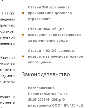
Статья 958. Досрочное
прекращение договора
 а также
страхования
оведении
нтрактных
Статья 1064. Общие
органов,
основания ответственности
ительной
за причинение вреда
твенного
Статья 1102. Обязанность
возвратить неосновательное
убъектов
обогащение
ускается
 момента
Законодательство
водимого
о итогам
Распоряжение
Правительства РФ от
ановых и
23.05.2026 N 1208-р О
 момента
разрешении ООО
"ПРОМОМЕД