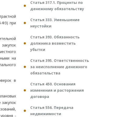
Статья 317.1. Проценты по
денежному обязательству
трактной
Статья 333. Уменьшение
4-ФЗ) при
неустойки
Статья 393. Обязанность
ительной
должника возместить
 закупок
убытки
местного
нными на
Статья 395. Ответственность
пального
за неисполнение денежного
обязательства
оверок в
Статья 450. Основания
изменения и расторжения
плановых
договора
 закупок
Статья 556. Передача
зований,
недвижимости
уровня -