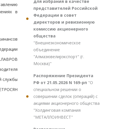
для избрания в качестве
тавлению
представителей Российской
шениях в
Федерации в совет
директоров и ревизионную
комиссию акционерного
общества
финансов
"Внешнеэкономическое
едерации
объединение
"Алмазювелирэкспорт" (г.
М.ЛАВРОВ
Москва)"
водителя
Распоряжение Президента
й службы
РФ от 21.05.2026 N 169-рп
"О
специальном решении о
ПЕТРОСЯН
совершении сделок (операций) с
акциями акционерного общества
"Холдинговая компания
"МЕТАЛЛОИНВЕСТ"