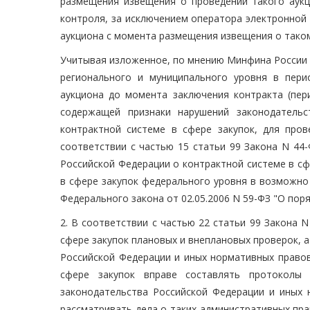
размещения извещения о проведении такого аукц
контроля, за исключением оператора электронной
аукциона с момента размещения извещения о таком
Учитывая изложенное, по мнению Минфина России и
регионального и муниципального уровня в пер
аукциона до момента заключения контракта (пери
содержащей признаки нарушений законодатель
контрактной системе в сфере закупок, для про
соответствии с частью 15 статьи 99 Закона N 44
Российской Федерации о контрактной системе в с
в сфере закупок федерального уровня в возможно 
Федерального закона от 02.05.2006 N 59-ФЗ "О по
2. В соответствии с частью 22 статьи 99 Закона 
сфере закупок плановых и внеплановых проверок, 
Российской Федерации и иных нормативных правов
сфере закупок вправе составлять протоколы 
законодательства Российской Федерации и иных 
рассматривать дела о таких административных пр