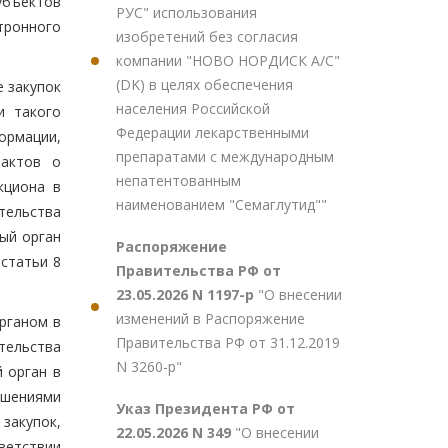
убъектов
РУС" использования
тронного
изобретений без согласия
компании "НОВО НОРДИСК А/С"
(DK) в целях обеспечения
 закупок
населения Российской
и такого
Федерации лекарственными
ормации,
препаратами с международным
 актов о
непатентованным
кциона в
наименованием "Семаглутид""
тельства
ый орган
Распоряжение
 статьи 8
Правительства РФ от
23.05.2026 N 1197-р
"О внесении
изменений в Распоряжение
рганом в
Правительства РФ от 31.12.2019
тельства
N 3260-р"
 орган в
ушениями
Указ Президента РФ от
закупок,
22.05.2026 N 349
"О внесении
ветствии