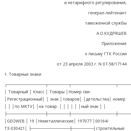
и нетарифного регулирования,
генерал-лейтенант
таможенной службы
А.О.КУДРЯШЕВ
Приложение
к письму ГТК России
от 23 апреля 2003 г. N 07-58/17144
1. Товарные знаки:
┌─────────────┬───────┬───────────────┬────
│ Товарный │ Класс │ Товары │Номер сви-
│Регистрационный│ │ знак │товаров│ │детельства│ номер
│ │ │по МКТУ│ │на товар- │ │ │ │ │ │ный знак │ │
├─────────────┼───────┼───────────────┼────
│GEOWEB │ 19 │Неметаллические│ 197077 │00164/
ТЗ-030421│ ├─────────────┼───────┤строительные