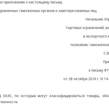
но приложению к настоящему письму.
дчиненных таможенных органов и заинтересованных лиц.
Начальник Уп
торговых ограничений, в
и экспортного
полковник таможенно
С.
Пр
к письму Ф
от 28 октября 2016 г. N 14
ЭД ЕАЭС, по которым могут классифицироваться товары, об
ственности