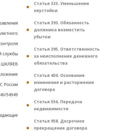
Статья 333. Уменьшение
неустойки
Статья 393. Обязанность
равления
должника возместить
алютного
убытки
 контроля
Статья 395. Ответственность
й службы
за неисполнение денежного
обязательства
В.ШКЛЯЕВ
иложение
Статья 450. Основания
изменения и расторжения
ТС России
договора
-40/54949
Статья 556. Передача
недвижимости
ладающие
Статья 958. Досрочное
прекращение договора