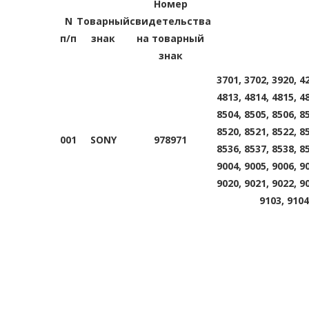
Номер
N
Товарный
свидетельства
п/п
знак
на товарный
знак
3701, 3702, 3920, 42
4813, 4814, 4815, 48
8504, 8505, 8506, 85
8520, 8521, 8522, 85
001
SONY
978971
8536, 8537, 8538, 85
9004, 9005, 9006, 90
9020, 9021, 9022, 90
9103, 9104