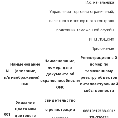
И.о. начальника
Управления торговых ограничений,
валютного и экспортного контроля
полковник таможенной службы
И.Н.ПЛОЦКИХ
Приложение
Регистрационный
Наименование,
Наименование
номер по
номер, дата
N
(описание,
таможенному
документа об
п/п
изображение)
реестру объектов
охраноспособности
ОИС
интеллектуальной
ОИС
собственности
свидетельство
Указание
цвета или
о регистрации
06810/12588-001/
001
цветового
ТЗ-270624