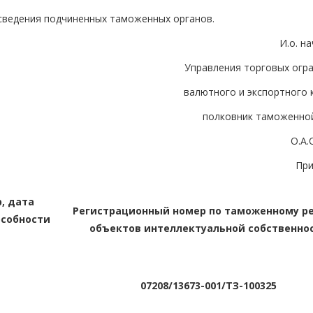
сведения подчиненных таможенных органов.
И.о. н
Управления торговых огра
валютного и экспортного 
полковник таможенно
О.А
Пр
, дата
Регистрационный номер по таможенному р
особности
объектов интеллектуальной собственно
07208/13673-001/ТЗ-100325