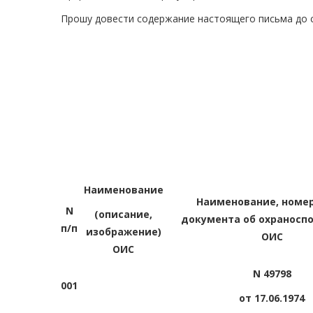
Прошу довести содержание настоящего письма до 
Наименование
Наименование, номер
N
(описание,
документа об охраносп
п/п
изображение)
ОИС
ОИС
N 49798
001
от 17.06.1974