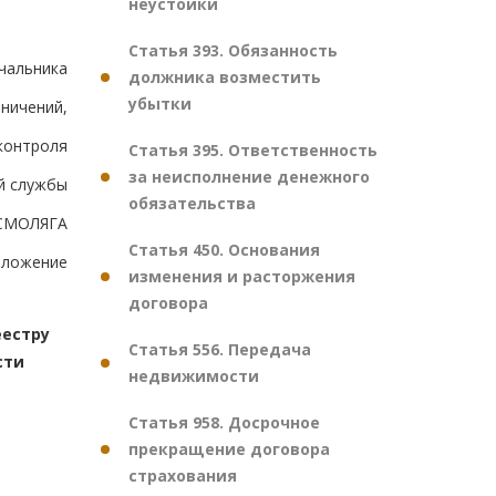
неустойки
Статья 393. Обязанность
ачальника
должника возместить
убытки
ничений,
контроля
Статья 395. Ответственность
за неисполнение денежного
й службы
обязательства
.СМОЛЯГА
Статья 450. Основания
иложение
изменения и расторжения
договора
еестру
Статья 556. Передача
сти
недвижимости
Статья 958. Досрочное
прекращение договора
страхования