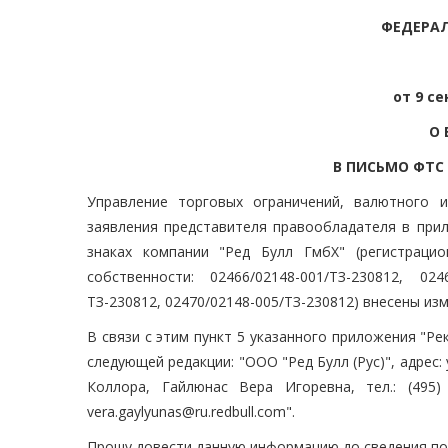
ФЕДЕРА
от 9 се
О 
В ПИСЬМО ФТС Р
Управление торговых ограничений, валютного 
заявления представителя правообладателя в прил
знаках компании "Ред Булл ГмбХ" (регистраци
собственности: 02466/02148-001/ТЗ-230812, 0246
ТЗ-230812, 02470/02148-005/ТЗ-230812) внесены из
В связи с этим пункт 5 указанного приложения "Р
следующей редакции: "ООО "Ред Булл (Рус)", адрес: у
Коллора, Гайлюнас Вера Игоревна, тел.: (495) 937
vera.gaylyunas@ru.redbull.com".
Прошу довести данную информацию до сведения по