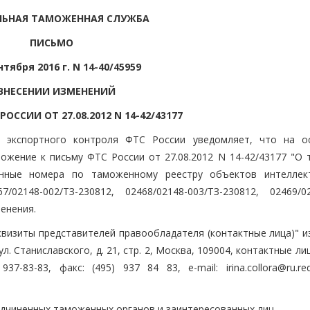
ЛЬНАЯ ТАМОЖЕННАЯ СЛУЖБА
ПИСЬМО
нтября 2016 г. N 14-40/45959
ВНЕСЕНИИ ИЗМЕНЕНИЙ
ОССИИ ОТ 27.08.2012 N 14-42/43177
и экспортного контроля ФТС России уведомляет, что на о
ожение к письму ФТС России от 27.08.2012 N 14-42/43177 "О 
онные номера по таможенному реестру объектов интеллек
7/02148-002/ТЗ-230812, 02468/02148-003/ТЗ-230812, 02469/02
менения.
еквизиты представителей правообладателя (контактные лица)" 
л. Станиславского, д. 21, стр. 2, Москва, 109004, контактные ли
-83-83, факс: (495) 937 84 83, e-mail: irina.collora@ru.red
дчиненных таможенных органов и заинтересованных лиц.