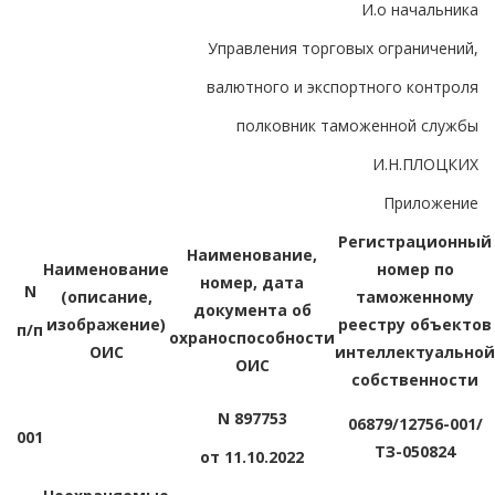
И.о начальника
Управления торговых ограничений,
валютного и экспортного контроля
полковник таможенной службы
И.Н.ПЛОЦКИХ
Приложение
Регистрационный
Наименование,
Наименование
номер по
номер, дата
N
(описание,
таможенному
документа об
изображение)
реестру объектов
п/п
охраноспособности
ОИС
интеллектуальной
ОИС
собственности
N 897753
06879/12756-001/
001
ТЗ-050824
от 11.10.2022