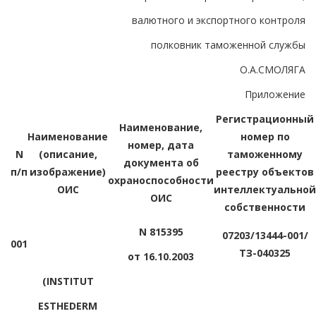
валютного и экспортного контроля
полковник таможенной службы
О.А.СМОЛЯГА
Приложение
Регистрационный
Наименование,
Наименование
номер по
номер, дата
N
(описание,
таможенному
документа об
п/п
изображение)
реестру объектов
охраноспособности
ОИС
интеллектуальной
ОИС
собственности
N 815395
07203/13444-001/
001
ТЗ-040325
от 16.10.2003
(INSTITUT
ESTHEDERM