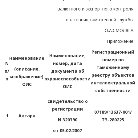
валютного и экспортного контроля
полковник таможенной службы
О.А.СМОЛЯГА
Приложение
Регистрационный
Наименование,
Наименование
номер по
N
номер, дата
таможенному
(описание,
п/
документа об
реестру объектов
изображение)
п
охраноспособности
интеллектуальной
ОИС
ОИС
собственности
свидетельство о
регистрации
07189/13637-001/
1
Актара
N 320390
ТЗ-280225
от 05.02.2007