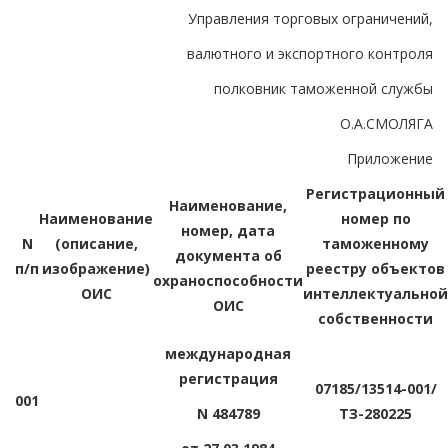
Управления торговых ограничений,
валютного и экспортного контроля
полковник таможенной службы
О.А.СМОЛЯГА
Приложение
Регистрационный
Наименование,
Наименование
номер по
номер, дата
N
(описание,
таможенному
документа об
п/п
изображение)
реестру объектов
охраноспособности
ОИС
интеллектуальной
ОИС
собственности
международная
регистрация
07185/13514-001/
001
N 484789
ТЗ-280225