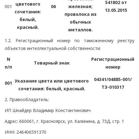
541802 от
цветового
001
06
железная;
13.05.2015
сочетания:
проволока из
белый,
обычных
красный.
металлов.
1.2. Регистрационный номер по таможенному реестру
объектов интеллектуальной собственности:
N
Регистрационный
Товарный знак
п/п
номер
04341/04885-001/
Указание цвета или цветового
001
ТЗ-010317
сочетания: белый, красный.
2. Правообладатель:
ИП Шнайдер Владимир Константинович
Адрес: 660061, г. Красноярск, ул. Калинина, д. 73Д, стр. 1
ИНН: 246406591370