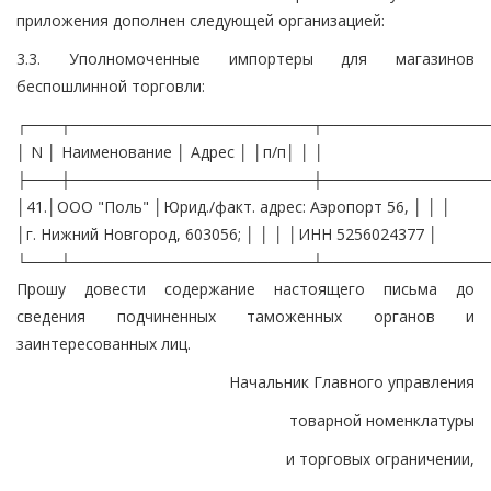
приложения дополнен следующей организацией:
3.3. Уполномоченные импортеры для магазинов
беспошлинной торговли:
┌───┬──────────────────────┬───────────────
│ N │ Наименование │ Адрес │ │п/п│ │ │
├───┼──────────────────────┼───────────────
│41.│ООО "Поль" │Юрид./факт. адрес: Аэропорт 56, │ │ │
│г. Нижний Новгород, 603056; │ │ │ │ИНН 5256024377 │
└───┴──────────────────────┴───────────────
Прошу довести содержание настоящего письма до
сведения подчиненных таможенных органов и
заинтересованных лиц.
Начальник Главного управления
товарной номенклатуры
и торговых ограничении,