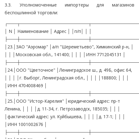
3.3. Уполномоченные импортеры для магазинов
беспошлинной торговли:
┌───┬──────────────────────┬───────────────
│ N │ Наименование │ Адрес │ │п/п│ │ │
├───┼──────────────────────┼───────────────
│23.│ЗАО "Аэромар" │а/п "Шереметьево", Химкинский р-н, │
│ │ │Московская обл., 141400; │ │ │ │ИНН 7712045131 │
├───┼──────────────────────┼───────────────
│24.│ООО "Цветочное" │Ленинградское ш., д. 49Б, офис 64,
│ │ │ │г. Выборг, Ленинградская обл., │ │ │ │188800; │ │ │
│ИНН 4704008469 │
├───┼──────────────────────┼───────────────
│25.│ООО "Истор-Карелия" │юридический адрес: пр-т
Ленина, │ │ │ │д. 11-34, г. Петрозаводск, 185035; │ │ │
│фактический адрес: ул. Куйбышева, │ │ │ │д. 17-1; │ │ │
│ИНН 1001002676 │
├───┼──────────────────────┼───────────────