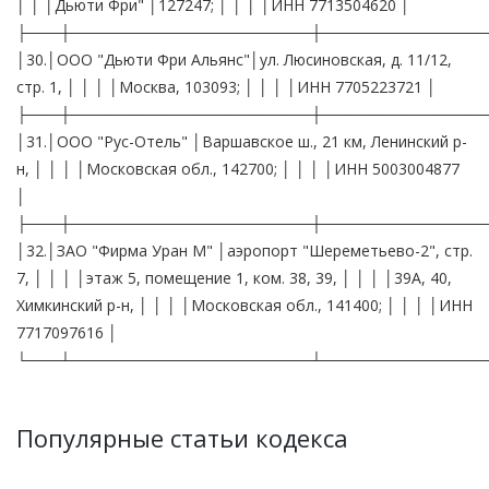
│ │ │Дьюти Фри" │127247; │ │ │ │ИНН 7713504620 │
├───┼──────────────────────┼───────────────
│30.│ООО "Дьюти Фри Альянс"│ул. Люсиновская, д. 11/12,
стр. 1, │ │ │ │Москва, 103093; │ │ │ │ИНН 7705223721 │
├───┼──────────────────────┼───────────────
│31.│ООО "Рус-Отель" │Варшавское ш., 21 км, Ленинский р-
н, │ │ │ │Московская обл., 142700; │ │ │ │ИНН 5003004877
│
├───┼──────────────────────┼───────────────
│32.│ЗАО "Фирма Уран М" │аэропорт "Шереметьево-2", стр.
7, │ │ │ │этаж 5, помещение 1, ком. 38, 39, │ │ │ │39А, 40,
Химкинский р-н, │ │ │ │Московская обл., 141400; │ │ │ │ИНН
7717097616 │
└───┴──────────────────────┴───────────────
Популярные статьи кодекса