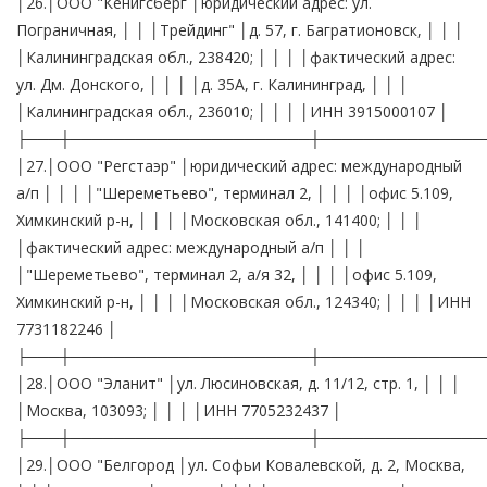
│26.│ООО "Кенигсберг │юридический адрес: ул.
Пограничная, │ │ │Трейдинг" │д. 57, г. Багратионовск, │ │ │
│Калининградская обл., 238420; │ │ │ │фактический адрес:
ул. Дм. Донского, │ │ │ │д. 35А, г. Калининград, │ │ │
│Калининградская обл., 236010; │ │ │ │ИНН 3915000107 │
├───┼──────────────────────┼───────────────
│27.│ООО "Регстаэр" │юридический адрес: международный
а/п │ │ │ │"Шереметьево", терминал 2, │ │ │ │офис 5.109,
Химкинский р-н, │ │ │ │Московская обл., 141400; │ │ │
│фактический адрес: международный а/п │ │ │
│"Шереметьево", терминал 2, а/я 32, │ │ │ │офис 5.109,
Химкинский р-н, │ │ │ │Московская обл., 124340; │ │ │ │ИНН
7731182246 │
├───┼──────────────────────┼───────────────
│28.│ООО "Эланит" │ул. Люсиновская, д. 11/12, стр. 1, │ │ │
│Москва, 103093; │ │ │ │ИНН 7705232437 │
├───┼──────────────────────┼───────────────
│29.│ООО "Белгород │ул. Софьи Ковалевской, д. 2, Москва,