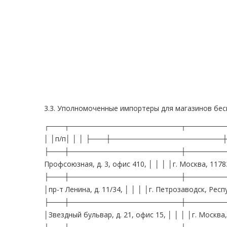
3.3. Уполномоченные импортеры для магазинов бе
┌───┬──────────────────────┬─────────────────────────────────────┐ │ N │ Наименование │ Адрес │ │п/п│ │ │ ├───┼──────────────────────┼─────────────────────────────────────┤ │ 1 │ 2 │ 3 │ ├───┼──────────────────────┼─────────────────────────────────────┤ │1. │ЗАО "Порт-Альянс" │ул. Профсоюзная, д. 3, офис 410, │ │ │ │г. Москва, 117838, │ │ │ │ИНН 7727161349, ОКПО 18624405 │ ├───┼──────────────────────┼─────────────────────────────────────┤ │2. │ООО "Истор Карелия" │пр-т Ленина, д. 11/34, │ │ │ │г. Петрозаводск, Республика Карелия, │ │ │ │185035, │ │ │ │ИНН 1001002676, ОКПО 24821227 │ ├───┼──────────────────────┼─────────────────────────────────────┤ │3. │ООО "ВАЙТНАУЭР ИСТ" │Звездный бульвар, д. 21, офис 15, │ │ │ │г. Москва, │ │ │ │ИНН 7718104753, ОКПО 29303661 │ ├───┼──────────────────────┼─────────────────────────────────────┤ │4. │ЗАО "Аэроферст" │Аэропорт "Шереметьево-2", г. Москва, │ │ │ │103340, │ │ │ │ИНН 7712038014, ОКПО 01174788 │ ├───┼──────────────────────┼─────────────────────────────────────┤ │5. │ООО "Вайтнауэр Сибирь"│ул. Советская, д. 176А, г. Иркутск, │ │ │ │664009, │ │ │ │ИНН 3811052083, ОКПО 46480181 │ ├───┼──────────────────────┼─────────────────────────────────────┤ │6. │Новосибирский филиал │Аэропорт "Толмачево", г. Обь-4, │ │ │ООО "Вайтнауэр Сибирь"│Новосибирская обл., 633115, │ │ │ │ОКПО 49084095 │ ├───┼──────────────────────┼─────────────────────────────────────┤ │7. │Хабаровский филиал │Международный аэропорт, Матвеевское │ │ │ООО "Вайтнауэр Сибирь"│шоссе, д. 26, г. Хабаровск, 680012, │ │ │ │ОКПО 48344699 │ ├───┼──────────────────────┼─────────────────────────────────────┤ │8. │ООО "Вайтнауэр Фар │пр-т Красного Знамени, 38, │ │ │Ист" │г. Владивосток, 690106, │ │ │ │ИНН 2540056410, ОКПО 48830879 │ ├───┼──────────────────────┼─────────────────────────────────────┤ │9. │ООО "Алла Экспорт- │Сокольнический Вал, д. 1, стр. 64, │ │ │Импорт" │Москва, 107113, │ │ │ │ИНН 7718027763, ОКПО 40620840 │ ├───┼──────────────────────┼─────────────────────────────────────┤ │10.│ООО "Рэгстаэр Дьюти │ул. Крылатская, д. 33, корп. 2, │ │ │Фри" │г. Москва, │ │ │ │ИНН 7731182246, ОКПО 17527415 │ ├───┼──────────────────────┼─────────────────────────────────────┤ │11.│ЗАО "Ленрианта" │Международный аэропорт "Пулково-2", │ │ │ │г. Санкт-Петербург, 196210, │ │ │ │ИНН 7810912625, ОКПО 1174736 │ ├───┼──────────────────────┼─────────────────────────────────────┤ │12.│ООО "Южный проект │Курортный пр-т, д. 58, г. Сочи, │ │ │Дьюти-Фри" │354002, │ │ │ │ИНН 2320074213, ОКПО 45994937 │ ├───┼──────────────────────┼─────────────────────────────────────┤ │13.│ЗАО "Фирма Уран М" │Аэропорт "Шереметьево-2", стр. 7, │ │ │ │эт. 5, пом. 1, г. Москва, 103340, │ │ │ │ИНН 7717097616, ОКПО 18373470 │ ├───┼──────────────────────┼─────────────────────────────────────┤ │14.│ЗАО "Аэромар" │Аэропорт "Шереметьево", Химкинский │ │ │ │р-н, Московская обл., 141400, │ │ │ │ИНН 7712045131, ОКПО 01179509 │ ├───┼───────────