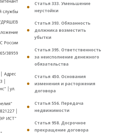
ейтенант
Статья 333. Уменьшение
неустойки
й службы
КУДРЯШЕВ
Статья 393. Обязанность
должника возместить
иложение
убытки
ТС России
Статья 395. Ответственность
-65/38959
за неисполнение денежного
обязательства
│ │ │ │факт. адрес: ул. Советская, │ │ │ │д. 23-1011, г. Псков, 180006, │ │ │ │ИНН 7831000940, ОКПО 34652599 │ ├───┼──────────────────────┼─────────────────────────────────────┤ │33.│ООО "Белгород Дьюти │ул. Софьи Ковалевской, д. 2, │ │ │Фри" │г. Москва, 127247, │ │ │ │ИНН 7713504620, ОКПО 70179868 │ ├───┼──────────────────────┼─────────────────────────────────────┤ │34.│ООО "ПОЛЬ" │Аэропорт, 56, г. Нижний Новгород, │ │ │ │603056, │ │ │
Статья 450. Основания
изменения и расторжения
договора
Статья 556. Передача
недвижимости
Статья 958. Досрочное
прекращение договора