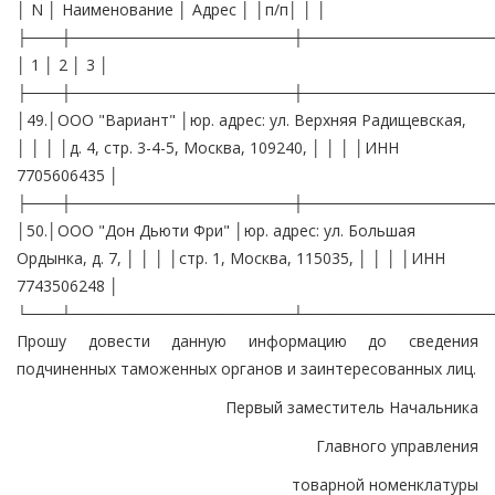
│ N │ Наименование │ Адрес │ │п/п│ │ │
├───┼────────────────────┼─────────────────
│ 1 │ 2 │ 3 │
├───┼────────────────────┼─────────────────
│49.│ООО "Вариант" │юр. адрес: ул. Верхняя Радищевская,
│ │ │ │д. 4, стр. 3-4-5, Москва, 109240, │ │ │ │ИНН
7705606435 │
├───┼────────────────────┼─────────────────
│50.│ООО "Дон Дьюти Фри" │юр. адрес: ул. Большая
Ордынка, д. 7, │ │ │ │стр. 1, Москва, 115035, │ │ │ │ИНН
7743506248 │
└───┴────────────────────┴─────────────────
Прошу довести данную информацию до сведения
подчиненных таможенных органов и заинтересованных лиц.
Первый заместитель Начальника
Главного управления
товарной номенклатуры