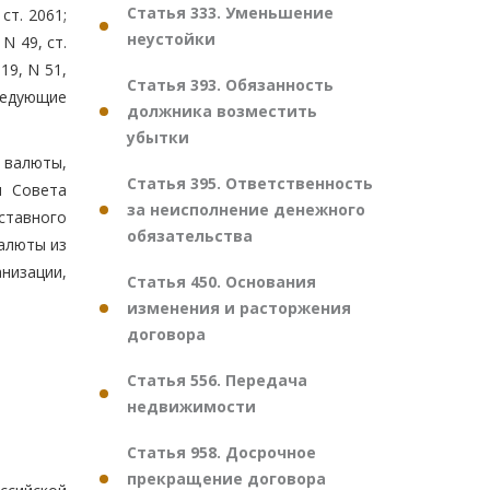
Статья 333. Уменьшение
ст. 2061;
неустойки
 N 49, ст.
019, N 51,
Статья 393. Обязанность
 следующие
должника возместить
убытки
 валюты,
Статья 395. Ответственность
м Совета
за неисполнение денежного
ставного
обязательства
алюты из
низации,
Статья 450. Основания
изменения и расторжения
договора
Статья 556. Передача
недвижимости
Статья 958. Досрочное
прекращение договора