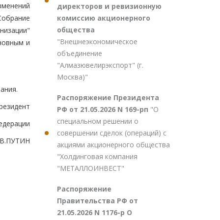
изменений
директоров и ревизионную
комиссию акционерного
Собрание
общества
низации"
"Внешнеэкономическое
сновным и
объединение
"Алмазювелирэкспорт" (г.
Москва)"
ания.
Распоряжение Президента
резидент
РФ от 21.05.2026 N 169-рп
"О
специальном решении о
едерации
совершении сделок (операций) с
В.ПУТИН
акциями акционерного общества
"Холдинговая компания
"МЕТАЛЛОИНВЕСТ"
Распоряжение
Правительства РФ от
21.05.2026 N 1176-р О