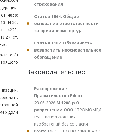
ссийской
страхования
дерации,
ст. 4858;
Статья 1064. Общие
013, N 30,
основания ответственности
 ст. 4225,
за причинение вреда
 N 27, ст.
Статья 1102. Обязанность
ния:
возвратить неосновательное
алюте (в
обогащение
стоящего
Законодательство
Распоряжение
низации,
Правительства РФ от
ределить
23.05.2026 N 1208-р О
странной
разрешении ООО
"ПРОМОМЕД
змер доли
РУС" использования
изобретений без согласия
компании "НОВО НОРДИСК А/С"