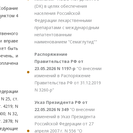
(DK) в целях обеспечения
Собрание
населения Российской
пунктом 4
Федерации лекарственными
препаратами с международным
твенного
непатентованным
и вправе
наименованием "Семаглутид""
жет быть
Распоряжение
ечень, и
Правительства РФ от
оплачена
23.05.2026 N 1197-р
"О внесении
изменений в Распоряжение
Правительства РФ от 31.12.2019
N 3260-р"
едерации
N 25, ст.
Указ Президента РФ от
т. 4219; N
22.05.2026 N 349
"О внесении
400; N 32,
изменений в Указ Президента
т. 2878; N
Российской Федерации от 27
 следующие
апреля 2007 г. N 556 "О