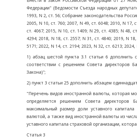
Внести в Закон Российской Федерации от 27 нояб
Федерации" (Ведомости Съезда народных депутат
1993, N 2, ст. 56; Собрание законодательства Российск
2005, N 10, ст. 760; 2007, N 49, ст. 6048; 2010, N 17, с
ст. 4067; 2015, N 10, ст. 1409; N 29, ст. 4385; N 48, ст
4294; 2018, N 18, ст. 2557; N 31, ст. 4840; 2019, N 18, 
5171; 2022, N 14, ст. 2194; 2023, N 32, ст. 6213; 2024
1) абзац шестой пункта 3.1 статьи 6 дополнить 
соответствии с решением Совета директоров Ба
Закона)";
2) пункт 3 статьи 25 дополнить абзацем одиннадц
"Перечень видов иностранной валюты, которая мо
определяется решением Совета директоров Б
максимальный размер доли уставного капитала
валютой, а также вид иностранной валюты из числ
уставного капитала страховой организации, котор
Статья 3