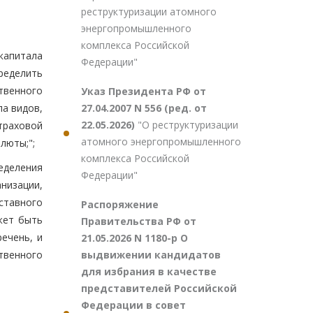
реструктуризации атомного
энергопромышленного
комплекса Российской
капитала
Федерации"
ределить
твенного
Указ Президента РФ от
27.04.2007 N 556 (ред. от
а видов,
22.05.2026)
"О реструктуризации
траховой
атомного энергопромышленного
люты;";
комплекса Российской
еделения
Федерации"
низации,
ставного
Распоряжение
жет быть
Правительства РФ от
ечень, и
21.05.2026 N 1180-р О
выдвижении кандидатов
твенного
для избрания в качестве
представителей Российской
Федерации в совет