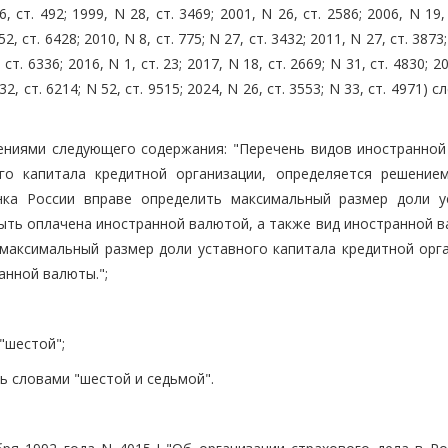
т. 492; 1999, N 28, ст. 3469; 2001, N 26, ст. 2586; 2006, N 19, 
52, ст. 6428; 2010, N 8, ст. 775; N 27, ст. 3432; 2011, N 27, ст. 3873;
 ст. 6336; 2016, N 1, ст. 23; 2017, N 18, ст. 2669; N 31, ст. 4830; 2
 32, ст. 6214; N 52, ст. 9515; 2024, N 26, ст. 3553; N 33, ст. 4971)
ениями следующего содержания: "Перечень видов иностранной
го капитала кредитной организации, определяется решение
нка России вправе определить максимальный размер доли у
ыть оплачена иностранной валютой, а также вид иностранной в
 максимальный размер доли уставного капитала кредитной орга
анной валюты.";
"шестой";
ть словами "шестой и седьмой".