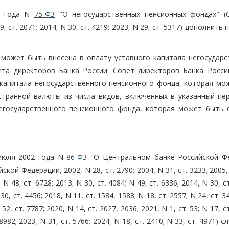
8 года N
75-ФЗ
"О негосударственных пенсионных фондах" (
ст. 2071; 2014, N 30, ст. 4219; 2023, N 29, ст. 5317) дополнить 
 может быть внесена в оплату уставного капитала негосударс
та директоров Банка России. Совет директоров Банка Росси
капитала негосударственного пенсионного фонда, которая мо
транной валюты из числа видов, включенных в указанный пер
егосударственного пенсионного фонда, которая может быть 
 июля 2002 года N
86-ФЗ
"О Центральном банке Российской Ф
ой Федерации, 2002, N 28, ст. 2790; 2004, N 31, ст. 3233; 2005, 
 N 48, ст. 6728; 2013, N 30, ст. 4084; N 49, ст. 6336; 2014, N 30, с
 30, ст. 4456; 2018, N 11, ст. 1584, 1588; N 18, ст. 2557; N 24, ст. 3
 52, ст. 7787; 2020, N 14, ст. 2027, 2036; 2021, N 1, ст. 53; N 17, с
. 8982; 2023, N 31, ст. 5766; 2024, N 18, ст. 2410; N 33, ст. 4971)