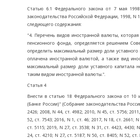
Статью 6.1 Федерального закона от 7 мая 199
законодательства Российской Федерации, 1998, N 19, 
следующего содержания:
"4. Перечень видов иностранной валюты, которая
пенсионного фонда, определяется решением Сове
определить максимальный размер доли уставного 
оплачена иностранной валютой, а также вид инос
максимальный размер доли уставного капитала н
таким видом иностранной валюты.".
Статья 4
Внести в статью 18 Федерального закона от 10
(Банке России)" (Собрание законодательства Российск
2426; 2008, N 44, ст. 4982; 2010, N 45, ст. 5756; 2011,
52, ст. 7543; 2016, N 1, ст. 46; 2017, N 18, ст. 2661; N
ст. 5115; 2019, N 27, ст. 3538; N 31, ст. 4423, 4430; N
24, ст. 4210; N 27, ст. 5187; N 50, ст. 8405; N 52, ст