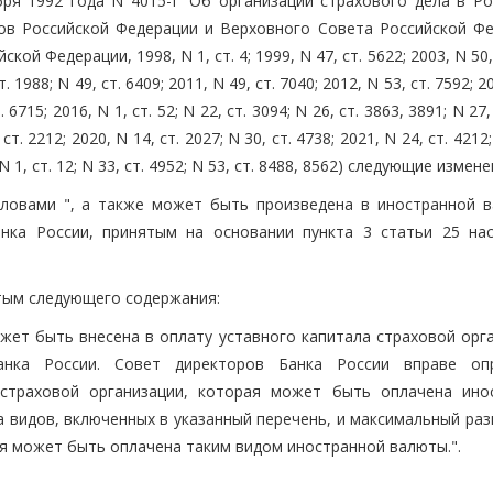
ря 1992 года N 4015-I "Об организации страхового дела в Ро
ов Российской Федерации и Верховного Совета Российской Фе
ой Федерации, 1998, N 1, ст. 4; 1999, N 47, ст. 5622; 2003, N 50, 
т. 1988; N 49, ст. 6409; 2011, N 49, ст. 7040; 2012, N 53, ст. 7592; 2
. 6715; 2016, N 1, ст. 52; N 22, ст. 3094; N 26, ст. 3863, 3891; N 27,
ст. 2212; 2020, N 14, ст. 2027; N 30, ст. 4738; 2021, N 24, ст. 4212;
, N 1, ст. 12; N 33, ст. 4952; N 53, ст. 8488, 8562) следующие измене
словами ", а также может быть произведена в иностранной в
нка России, принятым на основании пункта 3 статьи 25 на
атым следующего содержания:
жет быть внесена в оплату уставного капитала страховой орга
анка России. Совет директоров Банка России вправе оп
 страховой организации, которая может быть оплачена ино
а видов, включенных в указанный перечень, и максимальный ра
ая может быть оплачена таким видом иностранной валюты.".