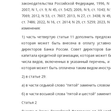
законодательства Российской Федерации, 1996, N 6, с
2007, N 1, ст. 9; N 45, ст. 5425; 2009, N 9, ст. 1043; N 
7069; 2012, N 53, ст. 7607; 2013, N 27, ст. 3438; N 49,
ст. 7486; 2022, N 16, ст. 2614; N 29, ст. 5259; 2023, N
изменения:
1) часть четвертую статьи 11 дополнить предлож
которая может быть внесена в оплату уставно
директоров Банка России. Совет директоров Ба
капитала кредитной организации, которая может б
числа видов, включенных в указанный перечень, и
которая может быть оплачена таким видом иностр
2) в статье 29:
а) в части седьмой слово "пятой" заменить словом 
б) в части восьмой слова "пятой и шестой" замени
Статья 2