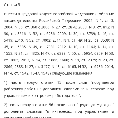
Статья 5
Внести в Трудовой кодекс Российской Федерации (Собрание
законодательства Российской Федерации, 2002, N 1, ст. 3;
2004, N 35, ст. 3607; 2006, N 27, ст. 2878; 2008, N 9, ст. 812; N
30, ст. 3616; N 52, ст. 6236; 2009, N 30, ст. 3739; N 46, ст.
5419; 2010, N 52, ст. 7002; 2011, N 1, ст. 49; N 25, ст. 3539; N
45, ст. 6335; N 49, ст. 7031; 2012, N 10, ст. 1164; N 14, ст.
1553; N 31, ст. 4325; N 47, ст. 6399; N 50, ст. 6954, 6959; N 53,
ст. 7605; 2013, N 14, ст. 1666, 1668; N 19, ст. 2329; N 23, ст.
2866, 2883; N 27, ст. 3477; N 48, ст. 6165; N 52, ст. 6986; 2014,
N 14, ст. 1542, 1547, 1548) следующие изменения:
1) часть первую статьи 15 после слов "поручаемой
работнику работы)" дополнить словами "в интересах, под
управлением и контролем работодателя";
2) часть первую статьи 56 после слов "трудовую функцию"
дополнить словами "в интересах, под управлением и
контролем работодателя";