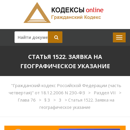
СТАТЬЯ 1522. ЗАЯВКА НА
ГЕОГРАФИЧЕСКОЕ УКАЗАНИЕ
"Гражданский кодекс Российской Федерации (часть
четвертая)" от 18.12.2006 N 230-ФЗ
Раздел VII
>
>
Глава 76
§ 3
3
>
>
>
Статья 1522. Заявка на
географическое указание