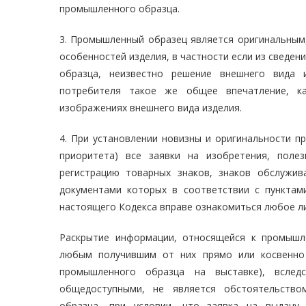
промышленного образца.
3. Промышленный образец является оригинальным,
особенностей изделия, в частности если из сведе
образца, неизвестно решение внешнего вида 
потребителя такое же общее впечатление, к
изображениях внешнего вида изделия.
4. При установлении новизны и оригинальности п
приоритета) все заявки на изобретения, поле
регистрацию товарных знаков, знаков обслужи
документами которых в соответствии с пунктами
настоящего Кодекса вправе ознакомиться любое л
Раскрытие информации, относящейся к промышл
любым получившим от них прямо или косвенно 
промышленного образца на выставке), вслед
общедоступными, не является обстоятельство
образца, при условии, что заявка на выдач