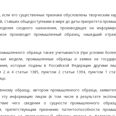
 если его существенные признаки обусловлены творческим ха
ний, ставших общедоступными в мире до даты приоритета промы
изделия сходного назначения, производящее на информир
акое производит промышленный образец, нашедший отра
ромышленного образца также учитываются (при условии более
зные модели, промышленные образцы и заявки на государ
вания, которые поданы в Российской Федерации другими ли
 2 и 4 статьи 1385, пунктом 2 статьи 1394, пунктом 1 ста
ицо.
енному образцу, автором промышленного образца, заявите
эту информацию лицом (в том числе в результате экспон
ствие чего сведения о сущности промышленного образц
м, препятствующим признанию патентоспособности промы
у патента на промышленный образец подана в федеральн