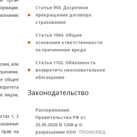
Статья 958. Досрочное
ормации.
прекращение договора
ризнанию
страхования
Статья 1064. Общие
основания ответственности
за причинение вреда
Статья 1102. Обязанность
елия, или
возвратить неосновательное
решениям,
обогащение
же общее
иоритета
Законодательство
я лицом,
Распоряжение
тах 1, 2
Правительства РФ от
казанные
23.05.2026 N 1208-р О
 прав на
разрешении ООО
"ПРОМОМЕД