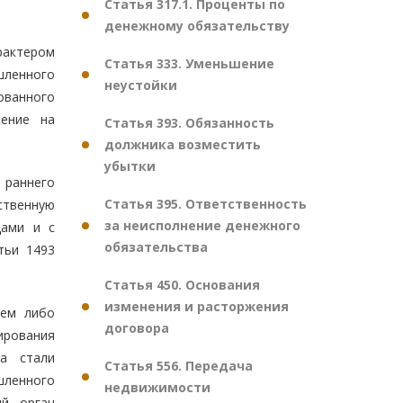
Статья 317.1. Проценты по
денежному обязательству
рактером
Статья 333. Уменьшение
шленного
неустойки
ованного
жение на
Статья 393. Обязанность
должника возместить
убытки
 раннего
Статья 395. Ответственность
ственную
за неисполнение денежного
цами и с
обязательства
тьи 1493
Статья 450. Основания
изменения и расторжения
лем либо
договора
ирования
а стали
Статья 556. Передача
шленного
недвижимости
ый орган