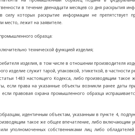
твенности в течение двенадцати месяцев со дня раскрытия инф
 в силу которых раскрытие информации не препятствует п
 место, лежит на заявителе.
е промышленного образца:
сключительно технической функцией изделия;
ребителя изделия, в том числе в отношении производителя изд
рого изделие служит тарой, упаковкой, этикеткой, в частности 
 статьи 1483 настоящего Кодекса, либо производящим такое 
ы, если права на указанные объекты возникли ранее даты пр
, если правовая охрана промышленного образца испрашиваетс
разцам, идентичным объектам, указанным в пункте 4, подпунк
производящим такое же общее впечатление, либо включающим у
в или уполномоченных собственниками лиц либо обладателей