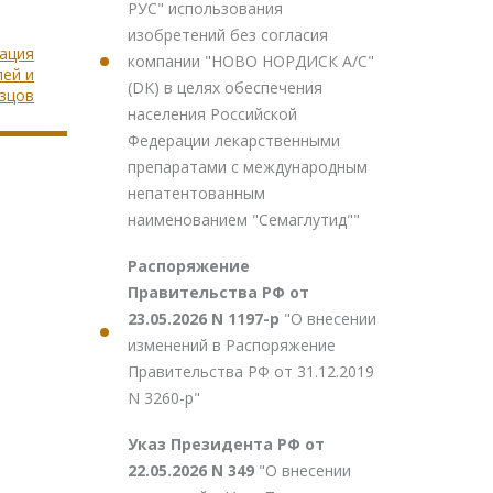
РУС" использования
изобретений без согласия
рация
компании "НОВО НОРДИСК А/С"
лей и
(DK) в целях обеспечения
зцов
населения Российской
Федерации лекарственными
препаратами с международным
непатентованным
наименованием "Семаглутид""
Распоряжение
Правительства РФ от
23.05.2026 N 1197-р
"О внесении
изменений в Распоряжение
Правительства РФ от 31.12.2019
N 3260-р"
Указ Президента РФ от
22.05.2026 N 349
"О внесении