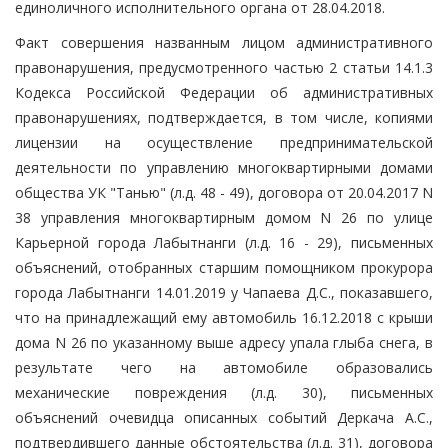
единоличного исполнительного органа от 28.04.2018.
Факт совершения названным лицом административного
правонарушения, предусмотренного частью 2 статьи 14.1.3
Кодекса Российской Федерации об административных
правонарушениях, подтверждается, в том числе, копиями
лицензии на осуществление предпринимательской
деятельности по управлению многоквартирными домами
общества УК "Танью" (л.д. 48 - 49), договора от 20.04.2017 N
38 управления многоквартирным домом N 26 по улице
Карьерной города Лабытнанги (л.д. 16 - 29), письменных
объяснений, отобранных старшим помощником прокурора
города Лабытнанги 14.01.2019 у Чапаева Д.С., показавшего,
что на принадлежащий ему автомобиль 16.12.2018 с крыши
дома N 26 по указанному выше адресу упала глыба снега, в
результате чего на автомобиле образовались
механические повреждения (л.д. 30), письменных
объяснений очевидца описанных событий Деркача А.С.,
подтвердившего данные обстоятельства (л.д. 31), договора