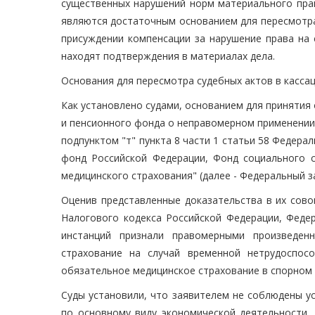
существенных нарушений норм материального права
являются достаточным основанием для пересмотра 
присуждении компенсации за нарушение права на 
находят подтверждения в материалах дела.
Основания для пересмотра судебных актов в касса
Как установлено судами, основанием для приняти
и пенсионного фонда о неправомерном применении
подпунктом "т" пункта 8 части 1 статьи 58 Федерал
фонд Российской Федерации, Фонд социального 
медицинского страхования" (далее - Федеральный за
Оценив представленные доказательства в их сово
Налогового кодекса Российской Федерации, Феде
инстанций признали правомерными произведен
страхование на случай временной нетрудоспос
обязательное медицинское страхование в спорном 
Суды установили, что заявителем не соблюдены ус
по основному виду экономической деятельности,