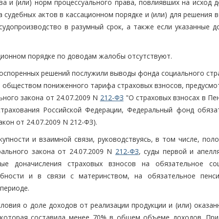
 и (или) норм процессуального права, повлиявших на исход де
судебных актов в кассационном порядке и (или) для решения в
судопроизводство в разумный срок, а также если указанные д
ционном порядке по доводам жалобы отсутствуют.
я оспоренных решений послужили выводы фонда социального стр
 обществом пониженного тарифа страховых взносов, предусмо
ьного закона от 24.07.2009 N
212-ФЗ
"О страховых взносах в Пе
страхования Российской Федерации, Федеральный фонд обяза
кон от 24.07.2009 N 212-ФЗ).
купности и взаимной связи, руководствуясь, в том числе, пол
рального закона от 24.07.2009 N
212-ФЗ
, суды первой и апелл
ные доначисления страховых взносов на обязательное со
обности и в связи с материнством, на обязательное пенс
периоде.
ловия о доле доходов от реализации продукции и (или) оказан
 которая составила менее 70% в общем объеме доходов. При