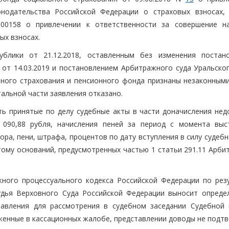
онодательства Российской Федерации о страховых взносах,
000158 о привлечении к ответственности за совершение н
ых взносах.
блики от 21.12.2018, оставленным без изменения постан
от 14.03.2019 и постановлением Арбитражного суда Уральског
ьного страхования и пенсионного фонда признаны незаконными
альной части заявления отказано.
ь принятые по делу судебные акты в части доначисления нед
 090,88 рубля, начисления пеней за период с момента выс
ра, пени, штрафа, процентов по дату вступления в силу судебн
тому оснований, предусмотренных частью 1 статьи 291.11 Арби
жного процессуального кодекса Российской Федерации по рез
удья Верховного Суда Российской Федерации выносит опреде
тавления для рассмотрения в судебном заседании Судебной 
оженные в кассационных жалобе, представлении доводы не подт