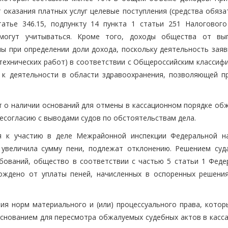
 оказания платных услуг целевые поступления (средства обяза
татье 346.15, подпункту 14 пункта 1 статьи 251 Налогового
могут учитываться. Кроме того, доходы общества от вы
ны при определении доли дохода, поскольку деятельность заяв
отехнических работ) в соответствии с Общероссийским классиф
 к деятельности в области здравоохранения, позволяющей п
 о наличии оснований для отмены в кассационном порядке об
несогласию с выводами судов по обстоятельствам дела.
я к участию в деле Межрайонной инспекции Федеральной н
 увеличила сумму пени, подлежат отклонению. Решением суд
бований, общество в соответствии с частью 5 статьи 1 Феде
ждено от уплаты пеней, начисленных в оспоренных решени
я норм материального и (или) процессуального права, котор
основанием для пересмотра обжалуемых судебных актов в касс