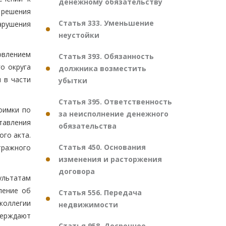
денежному обязательству
 решения
Статья 333. Уменьшение
арушения
неустойки
овлением
Статья 393. Обязанность
о округа
должника возместить
 в части
убытки
Статья 395. Ответственность
оимки по
за неисполнение денежного
тавления
обязательства
ого акта.
Статья 450. Основания
тражного
изменения и расторжения
договора
ультатам
ление об
Статья 556. Передача
коллегии
недвижимости
верждают
Статья 958. Досрочное