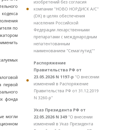
изобретений без согласия
тельного
компании "НОВО НОРДИСК А/С"
 кодекса
(DK) в целях обеспечения
полнения
населения Российской
ителя по
Федерации лекарственными
икатором
препаратами с международным
рименить
непатентованным
наименованием "Семаглутид""
жалуемых
Распоряжение
Правительства РФ от
23.05.2026 N 1197-р
"О внесении
алоговой
изменений в Распоряжение
а первой
Правительства РФ от 31.12.2019
рального
N 3260-р"
ях фонда
Указ Президента РФ от
ые могли
22.05.2026 N 349
"О внесении
изменений в Указ Президента
ационном