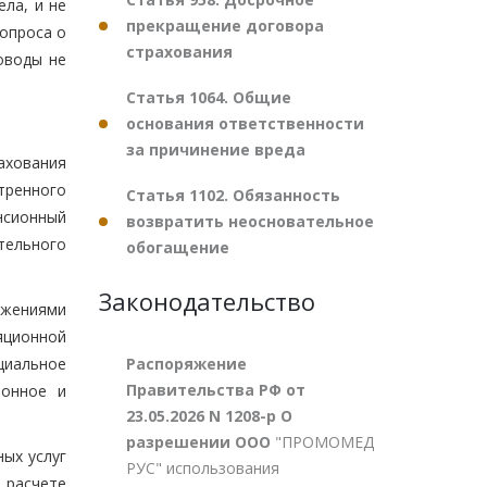
ла, и не
прекращение договора
опроса о
страхования
оводы не
Статья 1064. Общие
основания ответственности
за причинение вреда
ахования
тренного
Статья 1102. Обязанность
нсионный
возвратить неосновательное
тельного
обогащение
Законодательство
ожениями
яционной
Распоряжение
циальное
Правительства РФ от
ионное и
23.05.2026 N 1208-р О
разрешении ООО
"ПРОМОМЕД
ных услуг
РУС" использования
 расчете