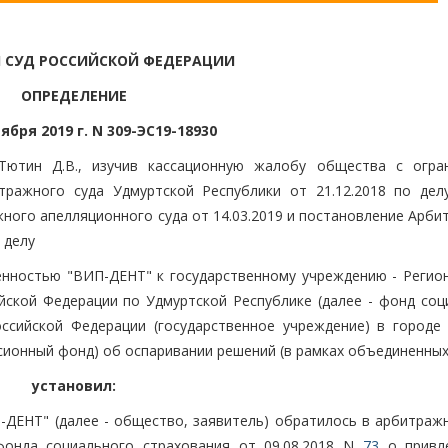
 СУД РОССИЙСКОЙ ФЕДЕРАЦИИ
ОПРЕДЕЛЕНИЕ
ября 2019 г. N 309-ЭС19-18930
Тютин Д.В., изучив кассационную жалобу общества с огра
ражного суда Удмуртской Республики от 21.12.2018 по дел
ного апелляционного суда от 14.03.2019 и постановление Арби
 делу
енностью "ВИП-ДЕНТ" к государственному учреждению - Регио
ской Федерации по Удмуртской Республике (далее - фонд соц
ссийской Федерации (государственное учреждение) в городе
сионный фонд) об оспаривании решений (в рамках объединенных
установил:
ДЕНТ" (далее - общество, заявитель) обратилось в арбитражн
фонда социального страхования от 09.08.2018 N
73
о привл