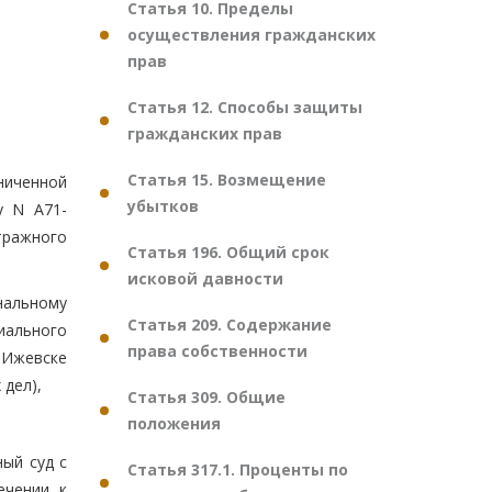
Статья 10. Пределы
осуществления гражданских
прав
Статья 12. Способы защиты
гражданских прав
Статья 15. Возмещение
ниченной
убытков
у N А71-
тражного
Статья 196. Общий срок
исковой давности
нальному
Статья 209. Содержание
иального
права собственности
 Ижевске
 дел),
Статья 309. Общие
положения
ый суд с
Статья 317.1. Проценты по
ечении к