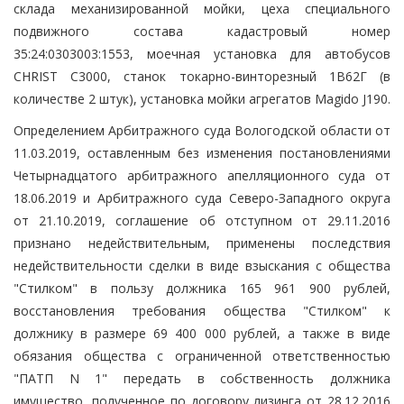
склада механизированной мойки, цеха специального
подвижного состава кадастровый номер
35:24:0303003:1553, моечная установка для автобусов
CHRIST С3000, станок токарно-винторезный 1В62Г (в
количестве 2 штук), установка мойки агрегатов Magido J190.
Определением Арбитражного суда Вологодской области от
11.03.2019, оставленным без изменения постановлениями
Четырнадцатого арбитражного апелляционного суда от
18.06.2019 и Арбитражного суда Северо-Западного округа
от 21.10.2019, соглашение об отступном от 29.11.2016
признано недействительным, применены последствия
недействительности сделки в виде взыскания с общества
"Стилком" в пользу должника 165 961 900 рублей,
восстановления требования общества "Стилком" к
должнику в размере 69 400 000 рублей, а также в виде
обязания общества с ограниченной ответственностью
"ПАТП N 1" передать в собственность должника
имущество, полученное по договору лизинга от 28.12.2016