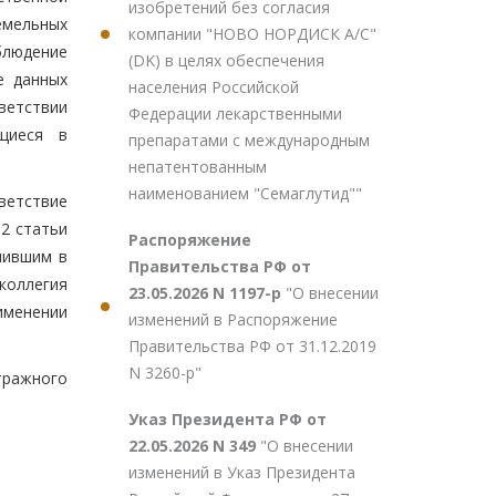
изобретений без согласия
емельных
компании "НОВО НОРДИСК А/С"
блюдение
(DK) в целях обеспечения
е данных
населения Российской
ветствии
Федерации лекарственными
ящиеся в
препаратами с международным
непатентованным
наименованием "Семаглутид""
ветствие
2 статьи
Распоряжение
пившим в
Правительства РФ от
 коллегия
23.05.2026 N 1197-р
"О внесении
именении
изменений в Распоряжение
Правительства РФ от 31.12.2019
N 3260-р"
тражного
Указ Президента РФ от
22.05.2026 N 349
"О внесении
изменений в Указ Президента