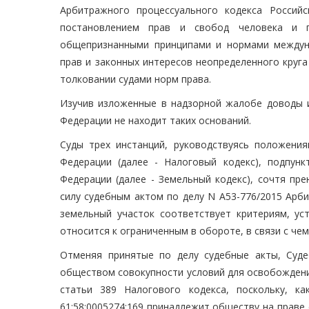
Арбитражного процессуального кодекса Россий
постановлением прав и свобод человека и гр
общепризнанными принципами и нормами междун
прав и законных интересов неопределенного круга
толковании судами норм права.
Изучив изложенные в надзорной жалобе доводы и
Федерации не находит таких оснований.
Суды трех инстанций, руководствуясь положения
Федерации (далее - Налоговый кодекс), подпунк
Федерации (далее - Земельный кодекс), сочтя пр
силу судебным актом по делу N А53-776/2015 Арб
земельный участок соответствует критериям, ус
относится к ограниченным в обороте, в связи с ч
Отменяя принятые по делу судебные акты, Суд
обществом совокупности условий для освобождения
статьи 389 Налогового кодекса, поскольку, к
61:58:0005274:169 принадлежит обществу на праве