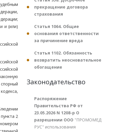
судебным
прекращение договора
дерации,
страхования
дерации;
Статья 1064. Общие
и и (или)
основания ответственности
за причинение вреда
ссийской
Статья 1102. Обязанность
возвратить неосновательное
ссийской
обогащение
ссийской
законную
Законодательство
 спорный
кодекса,
Распоряжение
Правительства РФ от
блюдении
23.05.2026 N 1208-р О
пункта 2
разрешении ООО
"ПРОМОМЕД
 номером
РУС" использования
ственной