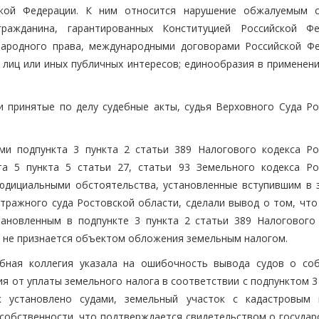
ской Федерации. К ним относится нарушение обжалуемым 
ажданина, гарантированных Конституцией Российской Фе
ародного права, международными договорами Российской Фе
 лиц или иных публичных интересов; единообразия в применени
 принятые по делу судебные акты, судья Верховного Суда Ро
ми подпункта 3 пункта 2 статьи 389 Налогового кодекса Ро
та 5 пункта 5 статьи 27, статьи 93 Земельного кодекса Ро
еюдициальными обстоятельства, установленные вступившим в 
итражного суда Ростовской области, сделали вывод о том, что
тановленным в подпункте 3 пункта 2 статьи 389 Налогового 
ем не признается объектом обложения земельным налогом.
ебная коллегия указала на ошибочность вывода судов о со
 от уплаты земельного налога в соответствии с подпунктом 3 
ак установлено судами, земельный участок с кадастровым
 собственности, что подтверждается свидетельством о государ