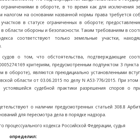
н ограничениями в обороте, в то время как для исключения з
м налогом на основании названной нормы права требуется со
 участков в статусе ограниченных в обороте; предоставлени
 в области обороны и безопасности. Таким требованиям в соот
декса соответствуют только земельные участки, наход
.
 судов о том, что обстоятельства, подтверждающие соот
0005274:169 критериям, предусмотренным подпунктом 3 пункта 
ым в обороте), являются преюдициально установленными всту
ской области от 03.06.2015 по делу N А53-776/2015. При этом
и устоявшейся судебной практики разрешения споров о пр
етельствуют о наличии предусмотренных статьей 308.8 Арби
нований для пересмотра дела в порядке надзора.
го процессуального кодекса Российской Федерации, судья
определил: