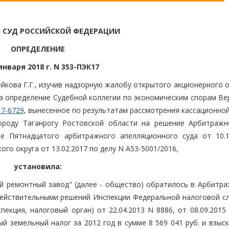
 СУД РОССИЙСКОЙ ФЕДЕРАЦИИ
ОПРЕДЕЛЕНИЕ
января 2018 г. N 353-ПЭК17
йкова Г.Г., изучив надзорную жалобу открытого акционерного 
 на определение Судебной коллегии по экономическим спорам В
17-6729
, вынесенное по результатам рассмотрения кассационно
ороду Таганрогу Ростовской области на решение Арбитражн
ие Пятнадцатого арбитражного апелляционного суда от 10.1
го округа от 13.02.2017 по делу N А53-5001/2016,
установила:
 ремонтный завод" (далее - общество) обратилось в Арбитра
действительными решений Инспекции Федеральной налоговой с
пекция, налоговый орган) от 22.04.2013 N 8886, от 08.09.2015
й земельный налог за 2012 год в сумме 8 569 041 руб. и взыс