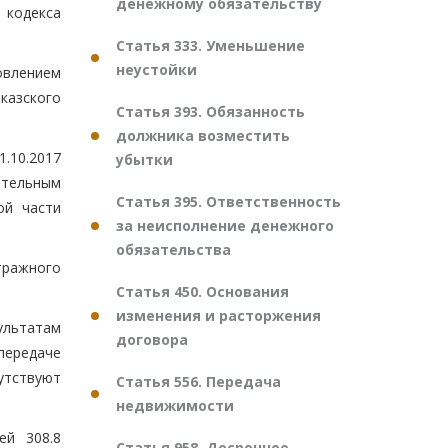
денежному обязательству
 кодекса
Статья 333. Уменьшение
неустойки
овлением
казского
Статья 393. Обязанность
должника возместить
.10.2017
убытки
ительным
Статья 395. Ответственность
ой части
за неисполнение денежного
обязательства
тражного
Статья 450. Основания
изменения и расторжения
ультатам
договора
передаче
утствуют
Статья 556. Передача
недвижимости
ей 308.8
Статья 958. Досрочное