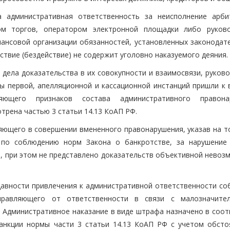
 административная ответственность за неисполнение арб
ом торгов, оператором электронной площадки либо руков
ансовой организации обязанностей, установленных законодат
йствие (бездействие) не содержит уголовно наказуемого деяния.
дела доказательства в их совокупности и взаимосвязи, руково
ы первой, апелляционной и кассационной инстанций пришли к 
ющего признаков состава административного правонар
трена частью 3 статьи 14.13 КоАП РФ.
яющего в совершении вмененного правонарушения, указав на то
по соблюдению норм Закона о банкротстве, за нарушение
, при этом не представлено доказательств объективной невоз
 давности привлечения к административной ответственности со
правляющего от ответственности в связи с малозначите
. Административное наказание в виде штрафа назначено в соот
анкции нормы части 3 статьи 14.13 КоАП РФ с учетом обсто