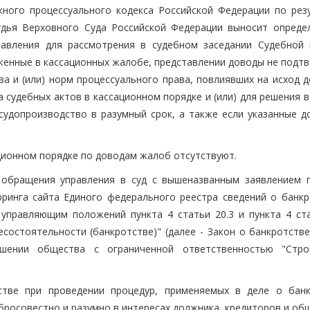
жного процессуального кодекса Российской Федерации по рез
удья Верховного Суда Российской Федерации выносит опреде
тавления для рассмотрения в судебном заседании Судебной 
оженные в кассационных жалобе, представлении доводы не подт
 и (или) норм процессуального права, повлиявших на исход де
судебных актов в кассационном порядке и (или) для решения в
судопроизводство в разумный срок, а также если указанные д
ционном порядке по доводам жалоб отсутствуют.
я обращения управления в суд с вышеназванным заявлением 
ринга сайта Единого федерального реестра сведений о банкр
правляющим положений пункта 4 статьи 20.3 и пункта 4 ста
состоятельности (банкротстве)" (далее - Закон о банкротстве
шении общества с ограниченной ответственностью "Стро
стве при проведении процедур, применяемых в деле о банк
росовестно и разумно в интересах должника, кредиторов и общ