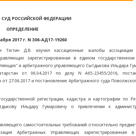
 СУД РОССИЙСКОЙ ФЕДЕРАЦИИ
ОПРЕДЕЛЕНИЕ
абря 2017 г. N 306-АД17-19260
и Тютин Д.В. изучил кассационные жалобы ассоциации 
равляющих зарегистрированная в едином государственном
вляющих" и арбитражного управляющего Сытдыкова Ильдара Гу
тарстан от 06.04.2017 по делу N А65-23455/2016, поста
 от 27.06.2017 и постановление Арбитражного суда Поволжског
осударственной регистрации, кадастра и картографии по Ре
дыкову Ильдару Гумаровичу о привлечении к администр
заявляющего самостоятельных требований относительно предмет
изация Арбитражных Управляющих зарегистрированная в