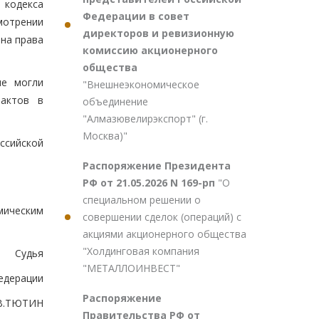
 кодекса
Федерации в совет
мотрении
директоров и ревизионную
ена права
комиссию акционерного
общества
ые могли
"Внешнеэкономическое
 актов в
объединение
"Алмазювелирэкспорт" (г.
Москва)"
ссийской
Распоряжение Президента
РФ от 21.05.2026 N 169-рп
"О
специальном решении о
мическим
совершении сделок (операций) с
акциями акционерного общества
"Холдинговая компания
Судья
"МЕТАЛЛОИНВЕСТ"
едерации
Распоряжение
В.ТЮТИН
Правительства РФ от