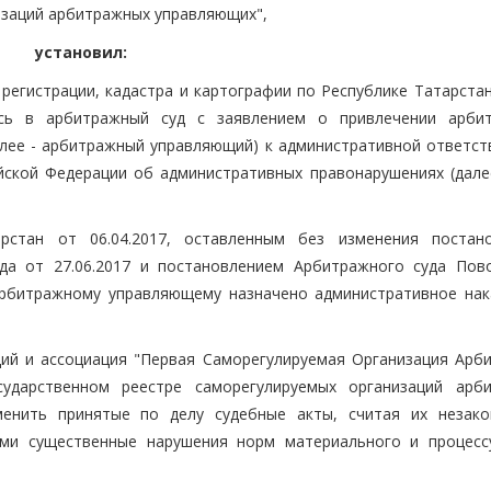
изаций арбитражных управляющих",
установил:
егистрации, кадастра и картографии по Республике Татарстан 
ось в арбитражный суд с заявлением о привлечении арби
лее - арбитражный управляющий) к административной ответст
ийской Федерации об административных правонарушениях (дале
рстан от 06.04.2017, оставленным без изменения постан
да от 27.06.2017 и постановлением Арбитражного суда Пов
 арбитражному управляющему назначено административное нак
ий и ассоциация "Первая Саморегулируемая Организация Арб
ударственном реестре саморегулируемых организаций арб
тменить принятые по делу судебные акты, считая их незак
ами существенные нарушения норм материального и процесс