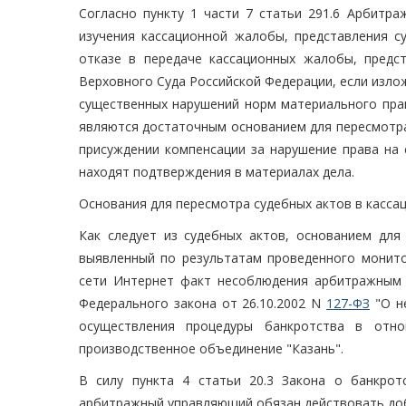
Согласно пункту 1 части 7 статьи 291.6 Арбитра
изучения кассационной жалобы, представления с
отказе в передаче кассационных жалобы, предс
Верховного Суда Российской Федерации, если изл
существенных нарушений норм материального права
являются достаточным основанием для пересмотра 
присуждении компенсации за нарушение права на 
находят подтверждения в материалах дела.
Основания для пересмотра судебных актов в касса
Как следует из судебных актов, основанием дл
выявленный по результатам проведенного монито
сети Интернет факт несоблюдения арбитражным у
Федерального закона от 26.10.2002 N
127-ФЗ
"О не
осуществления процедуры банкротства в отно
производственное объединение "Казань".
В силу пункта 4 статьи 20.3 Закона о банкрот
арбитражный управляющий обязан действовать доб