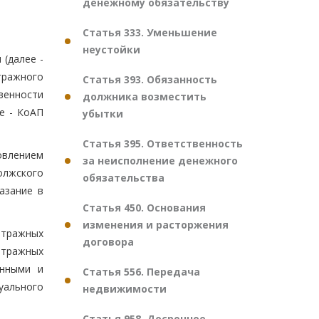
денежному обязательству
Статья 333. Уменьшение
неустойки
(далее -
тражного
Статья 393. Обязанность
венности
должника возместить
е - КоАП
убытки
Статья 395. Ответственность
овлением
за неисполнение денежного
олжского
обязательства
азание в
Статья 450. Основания
изменения и расторжения
итражных
договора
итражных
онными и
Статья 556. Передача
уального
недвижимости
Статья 958. Досрочное