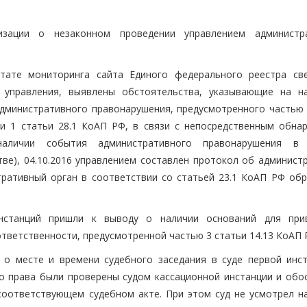
зации о незаконном проведении управлением администр
ьтате мониторинга сайта Единого федерального реестра св
 управления, выявлены обстоятельства, указывающие на н
дминистративного правонарушения, предусмотренного частью 
ти 1 статьи 28.1 КоАП РФ, в связи с непосредственным обна
наличии события административного правонарушения в 
тве), 04.10.2016 управлением составлен протокол об админист
ративный орган в соответствии со статьей 23.1 КоАП РФ обр
нстанций пришли к выводу о наличии оснований для при
ветственности, предусмотренной частью 3 статьи 14.13 КоАП 
о месте и времени судебного заседания в суде первой инст
о права были проверены судом кассационной инстанции и обо
оответствующем судебном акте. При этом суд не усмотрел н