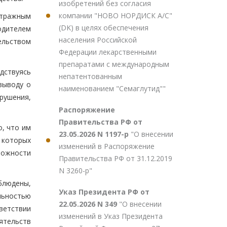
изобретений без согласия
компании "НОВО НОРДИСК А/С"
итражным
(DK) в целях обеспечения
одителем
населения Российской
ельством
Федерации лекарственными
препаратами с международным
дствуясь
непатентованным
выводу о
наименованием "Семаглутид""
ушения,
Распоряжение
Правительства РФ от
, что им
23.05.2026 N 1197-р
"О внесении
 которых
изменений в Распоряжение
можности
Правительства РФ от 31.12.2019
N 3260-р"
блюдены,
Указ Президента РФ от
льностью
22.05.2026 N 349
"О внесении
ветствии
изменений в Указ Президента
ятельств