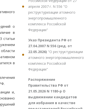
Российской Федерации от 27
апреля 2007 г. N 556 "О
ативного
реструктуризации атомного
энергопромышленного
комплекса Российской
едений о
Федерации"
аличие в
3 статьи
Указ Президента РФ от
ружением
27.04.2007 N 556 (ред. от
области
22.05.2026)
"О реструктуризации
ративном
атомного энергопромышленного
атился в
комплекса Российской
Федерации"
влечения
Распоряжение
РФ.
Правительства РФ от
21.05.2026 N 1180-р О
анции и,
выдвижении кандидатов
снованно
для избрания в качестве
арушений
представителей Российской