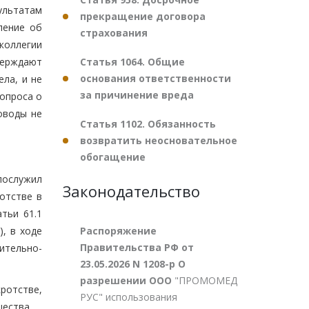
ультатам
прекращение договора
ление об
страхования
коллегии
Статья 1064. Общие
верждают
основания ответственности
ла, и не
за причинение вреда
опроса о
оводы не
Статья 1102. Обязанность
возвратить неосновательное
обогащение
послужил
Законодательство
отстве в
тьи 61.1
Распоряжение
), в ходе
Правительства РФ от
ительно-
23.05.2026 N 1208-р О
разрешении ООО
"ПРОМОМЕД
ротстве,
РУС" использования
ества.