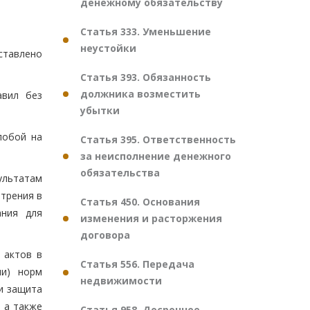
денежному обязательству
Статья 333. Уменьшение
неустойки
ставлено
Статья 393. Обязанность
должника возместить
авил без
убытки
лобой на
Статья 395. Ответственность
за неисполнение денежного
обязательства
ультатам
трения в
Статья 450. Основания
ания для
изменения и расторжения
договора
 актов в
Статья 556. Передача
ли) норм
недвижимости
и защита
 а также
Статья 958. Досрочное