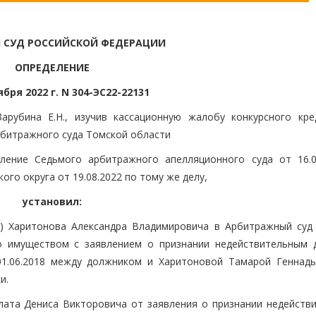
 СУД РОССИЙСКОЙ ФЕДЕРАЦИИ
ОПРЕДЕЛЕНИЕ
ября 2022 г. N 304-ЭС22-22131
арубина Е.Н., изучив кассационную жалобу конкурсного кре
битражного суда Томской области
вление Седьмого арбитражного апелляционного суда от 16.0
го округа от 19.08.2022 по тому же делу,
установил:
е) Харитонова Александра Владимировича в Арбитражный суд
о имуществом с заявлением о признании недействительным 
01.06.2018 между должником и Харитоновой Тамарой Геннадь
и.
лата Дениса Викторовича от заявления о признании недейств