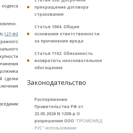
 кодекса
прекращение договора
страхования
новлено.
Статья 1064. Общие
основания ответственности
 N
127-ФЗ
за причинение вреда
тражного
ерального
Статья 1102. Обязанность
купности
возвратить неосновательное
ичинения
обогащение
должника
й сделки
Законодательство
ключения
Распоряжение
аседании
Правительства РФ от
23.05.2026 N 1208-р О
разрешении ООО
"ПРОМОМЕД
РУС" использования