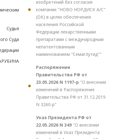
изобретений без согласия
компании "НОВО НОРДИСК А/С"
мическим
(DK) в целях обеспечения
населения Российской
Судья
Федерации лекарственными
препаратами с международным
ого Суда
непатентованным
едерации
наименованием "Семаглутид""
ЗАРУБИНА
Распоряжение
Правительства РФ от
23.05.2026 N 1197-р
"О внесении
изменений в Распоряжение
Правительства РФ от 31.12.2019
N 3260-р"
Указ Президента РФ от
22.05.2026 N 349
"О внесении
изменений в Указ Президента