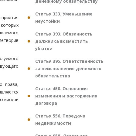
денежному обязательству
Статья 333. Уменьшение
сприятия
неустойки
 которых
иваемого
Статья 393. Обязанность
летворив
должника возместить
убытки
алуемого
Статья 395. Ответственность
твующего
за неисполнение денежного
обязательства
о права,
Статья 450. Основания
являются
изменения и расторжения
ссийской
договора
Статья 556. Передача
недвижимости
Статья 958. Досрочное