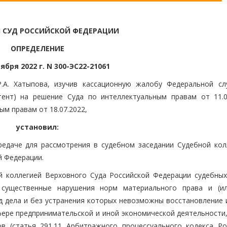
 СУД РОССИЙСКОЙ ФЕДЕРАЦИИ
ОПРЕДЕЛЕНИЕ
ября 2022 г. N 300-ЭС22-21061
Р.А. Хатыпова, изучив кассационную жалобу Федеральной с
тент) на решение Суда по интеллектуальным правам от 11.0
м правам от 18.07.2022,
установил:
редаче для рассмотрения в судебном заседании Судебной кол
й Федерации.
 коллегией Верховного Суда Российской Федерации судебных
 существенные нарушения норм материального права и (и
од дела и без устранения которых невозможны восстановление 
фере предпринимательской и иной экономической деятельности,
в (статья 291.11 Арбитражного процессуального кодекса Ро