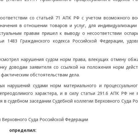
соответствии со статьей 71 АПК РФ с учетом возможного во
начения в отношении товаров и услуг, для индивидуализации
ектуальным правам пришел к выводу о несоответствии оспар
ьи 1483 Гражданского кодекса Российской Федерации, удов
усмотрел нарушения судом норм права, влекущих отмену обж
енку доводам заявителя со ссылкой на положения норм дейс
 фактическим обстоятельствам дела.
ых нарушений судами норм материального и процессуальног
епреодолимого характера, и в силу статьи 291.6 АПК РФ не 
я в судебном заседании Судебной коллегии Верховного Суда Ро
ья Верховного Суда Российской Федерации
определил: