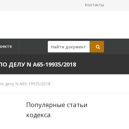
Контакты
оекте
О ДЕЛУ N А65-19935/2018
по делу N А65-19935/2018
Популярные статьи
кодекса