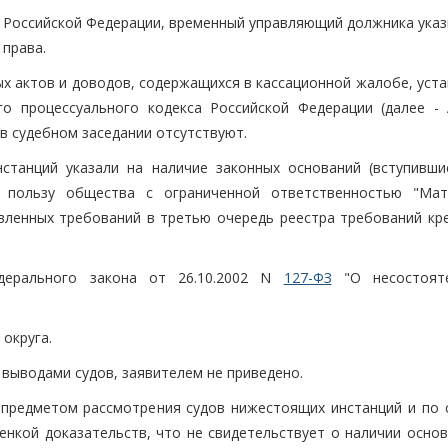
д Российской Федерации, временный управляющий должника указ
 права.
ых актов и доводов, содержащихся в кассационной жалобе, уст
го процессуального кодекса Российской Федерации (далее -
в судебном заседании отсутствуют.
станций указали на наличие законных оснований (вступивши
 пользу общества с ограниченной ответственностью "Мат
вленных требований в третью очередь реестра требований кр
дерального закона от 26.10.2002 N
127-ФЗ
"О несостояте
округа.
 выводами судов, заявителем не приведено.
предметом рассмотрения судов нижестоящих инстанций и по 
енкой доказательств, что не свидетельствует о наличии основ