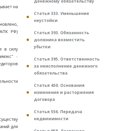
денежному обязательству
ывает на
Статья 333. Уменьшение
неустойки
ановлено,
 АПК РФ)
Статья 393. Обязанность
должника возместить
убытки
е в силу
имэкс" -
Статья 395. Ответственность
едиторов
за неисполнение денежного
обязательства
льности
Статья 450. Основания
изменения и расторжения
договора
Статья 556. Передача
недвижимости
существу
аний для
Статья 958. Досрочное