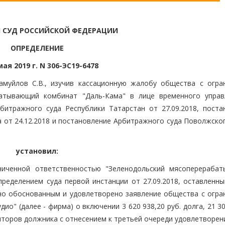
 СУД РОССИЙСКОЙ ФЕДЕРАЦИИ
ОПРЕДЕЛЕНИЕ
мая 2019 г. N 306-ЭС19-6478
амуйлов С.В., изучив кассационную жалобу общества с огра
батывающий комбинат "Даль-Кама" в лице временного упра
итражного суда Республики Татарстан от 27.09.2018, поста
 от 24.12.2018 и постановление Арбитражного суда Поволжског
установил:
ниченной ответственностью "Зеленодольский мясоперераба
пределением суда первой инстанции от 27.09.2018, оставленны
ано обоснованным и удовлетворено заявление общества с огра
о" (далее - фирма) о включении 3 620 938,20 руб. долга, 21 30
иторов должника с отнесением к третьей очереди удовлетворен