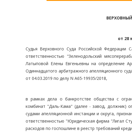
ВЕРХОВНЫЙ
от 28 
Судья Верховного Суда Российской Федерации С
ответственностью "Зеленодольский мясоперера
Латыповой Елены Евгеньевны на определение Арб
Одиннадцатого арбитражного апелляционного суда
от 04.03.2019 по делу N А65-19935/2018,
в рамках дела о банкротстве общества с огра
комбинат "Даль-Кама" (далее - завод, должник) о
судами апелляционной инстанции и округа, призн
ответственностью "Юридическая фирма "Лигал Студи
расходов по госпошлине в реестр требований кред