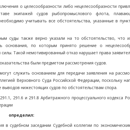
аключения о целесообразности либо нецелесообразности привл
ставе экипажей судов рыбопромыслового флота, плаваю
еобходимо учитывать все обстоятельства, указанные в пункт
ным суды также верно указали на то обстоятельство, что и
ть основания, по которым принято решение о нецелесооб
 силы. Такой немотивированный отказ нарушает права заявител
оказательства были предметом рассмотрения судов.
могут служить основанием для передачи заявления на рассмо
ллегией Верховного Суда Российской Федерации, поскольку на
ие выводов нижестоящих судов по обстоятельствам спора.
91.1, 291.6 и 291.8 Арбитражного процессуального кодекса Ро
ерации
определил:
ия в судебном заседании Судебной коллегии по экономически