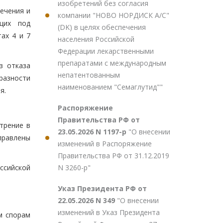
изобретений без согласия
ечения и
компании "НОВО НОРДИСК А/С"
щих под
(DK) в целях обеспечения
ах 4 и 7
населения Российской
Федерации лекарственными
препаратами с международным
з отказа
непатентованным
разности
наименованием "Семаглутид""
я.
Распоряжение
Правительства РФ от
трение в
23.05.2026 N 1197-р
"О внесении
правлены
изменений в Распоряжение
Правительства РФ от 31.12.2019
N 3260-р"
ссийской
Указ Президента РФ от
22.05.2026 N 349
"О внесении
изменений в Указ Президента
м спорам