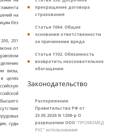
прекращение договора
гламента
страхования
шений на
ицам без
Статья 1064. Общие
основания ответственности
200, 201
за причинение вреда
акона от
Статья 1102. Обязанность
правовом
возвратить неосновательное
еделению
обогащение
ии визы,
 в целях
Законодательство
ссийскую
ссийской
Распоряжение
 Высшего
Правительства РФ от
тсутствие
23.05.2026 N 1208-р О
трудовых
разрешении ООО
"ПРОМОМЕД
ии, суды
РУС" использования