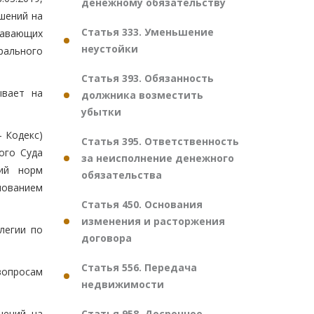
денежному обязательству
шений на
Статья 333. Уменьшение
лавающих
неустойки
рального
Статья 393. Обязанность
ывает на
должника возместить
убытки
- Кодекс)
Статья 395. Ответственность
ого Суда
за неисполнение денежного
ий норм
обязательства
снованием
Статья 450. Основания
изменения и расторжения
легии по
договора
Статья 556. Передача
вопросам
недвижимости
Статья 958. Досрочное
шений на