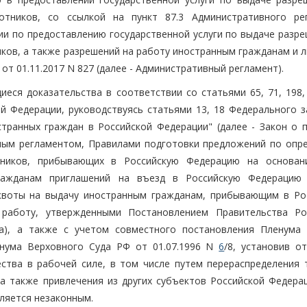
отников, со ссылкой на пункт 87.3 Административного ре
ии по предоставлению государственной услуги по выдаче разре
ков, а также разрешений на работу иностранным гражданам и л
т 01.11.2017 N 827 (далее - Административный регламент).
еся доказательства в соответствии со статьями 65, 71, 198, 
й Федерации, руководствуясь статьями 13, 18 Федерального з
транных граждан в Российской Федерации" (далее - Закон о 
ным регламентом, Правилами подготовки предложений по опр
тников, прибывающих в Российскую Федерацию на основан
ражданам приглашений на въезд в Российскую Федерацию
 квоты на выдачу иностранным гражданам, прибывающим в Ро
работу, утвержденными Постановлением Правительства Ро
ла), а также с учетом совместного постановления Пленума
нума Верховного Суда РФ от 01.07.1996 N
6
/8, установив о
тва в рабочей силе, в том числе путем перераспределения 
 а также привлечения из других субъектов Российской Федерац
вляется незаконным.