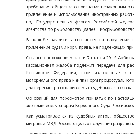
требования общества о признании незаконным отк
привлечение и использование иностранных работ
под Государственным флагом Российской Федера
агентства по рыболовству (далее - Росрыболовство
В жалобе заявитель ссылается на нарушение с
применение судами норм права, не подлежащих пр
Согласно положениям части 7 статьи 291.6 Арбитр
кассационная жалоба подлежит передаче для рас
Российской Федерации, если изложенные в н
материального права и (или) норм процессуальног
для пересмотра оспариваемых судебных актов в ка
Оснований для пересмотра принятых по настояще
экономическим спорам Верховного Суда Российской
Как усматривается из судебных актов, обществ
миграции МВД России с целью получения разрешени
Уведомлением от 11.05.2018 управление отказал