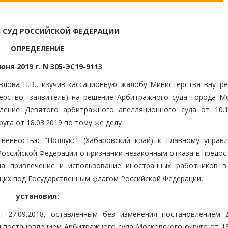
 СУД РОССИЙСКОЙ ФЕДЕРАЦИИ
ОПРЕДЕЛЕНИЕ
юня 2019 г. N 305-ЭС19-9113
лова Н.В., изучив кассационную жалобу Министерства внутре
терство, заявитель) на решение Арбитражного суда города М
вление Девятого арбитражного апелляционного суда от 10.1
га от 18.03.2019 по тому же делу
венностью "Поллукс" (Хабаровский край) к Главному управ
Российской Федерации о признании незаконным отказа в предос
на привлечение и использование иностранных работников в
их под Государственным флагом Российской Федерации,
установил:
 27.09.2018, оставленным без изменения постановлением 
и постановлением Арбитражного суда Московского округа от 18