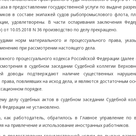
аза в предоставлении государственной услуги по выдаче разре
ников в составе экипажей судов рыбопромыслового флота, п
ции, удовлетворены. В части оспаривания заключения Феде
) от 10.05.2018 N 36 производство по делу прекращено.
удами норм материального и процессуального права, указ
именению при рассмотрении настоящего дела.
ажного процессуального кодекса Российской Федерации (далее 
смотрения в судебном заседании Судебной коллегии Верховн
ей доводы подтверждают наличие существенных нарушен
о права, повлиявших на исход дела, и являются достаточным о
ссационном порядке.
му делу судебных актов в судебном заседании Судебной кол
 Федерации не установлено.
о, как работодатель, обратилось в Главное управление по 
я на привлечение и использование иностранных работников.
о в предоставлении государственной услуги по выдаче разре