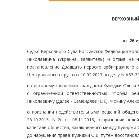
ВЕРХОВНЫЙ
от 26 и
Судья Верховного Суда Российской Федерации Золо
Николаевича (Украина, заявитель) и отзыв на 
постановление Двадцать первого арбитражного ап
Центрального округа от 10.02.2017 по делу N А83-
по исковому заявлению гражданки Куинджи Ольги В
с ограниченной ответственностью "Форум-Тре
Николаевичу (далее - Семендяев Н.Н.), Фокину Алекс
о признании недействительными решений общего
25.10.2013, N 2п от 08.11.2013, о признании нед
капитале общества, заключенного между Куинджи О
до нарушения права Куинджи О.В. путем восстановл