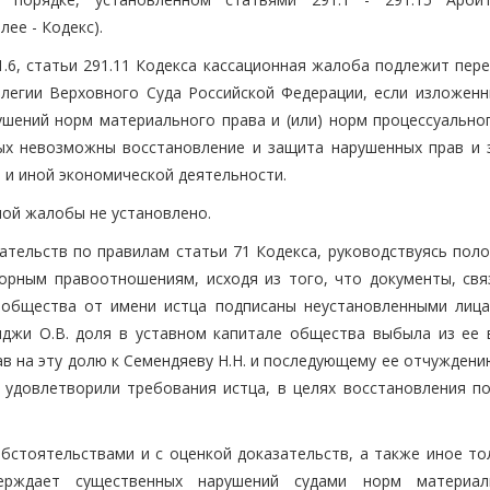
ее - Кодекс).
91.6, статьи 291.11 Кодекса кассационная жалоба подлежит пер
легии Верховного Суда Российской Федерации, если изложенн
ений норм материального права и (или) норм процессуальног
рых невозможны восстановление и защита нарушенных прав и 
 и иной экономической деятельности.
ной жалобы не установлено.
зательств по правилам статьи 71 Кодекса, руководствуясь пол
орным правоотношениям, исходя из того, что документы, свя
 общества от имени истца подписаны неустановленными лица
джи О.В. доля в уставном капитале общества выбыла из ее 
ав на эту долю к Семендяеву Н.Н. и последующему ее отчужден
ы удовлетворили требования истца, в целях восстановления п
обстоятельствами и с оценкой доказательств, а также иное то
ерждает существенных нарушений судами норм материал