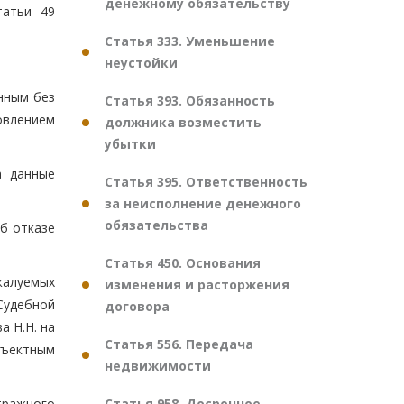
денежному обязательству
татьи 49
Статья 333. Уменьшение
неустойки
нным без
Статья 393. Обязанность
овлением
должника возместить
убытки
а данные
Статья 395. Ответственность
за неисполнение денежного
обязательства
б отказе
Статья 450. Основания
жалуемых
изменения и расторжения
Судебной
договора
 Н.Н. на
Статья 556. Передача
бъектным
недвижимости
Статья 958. Досрочное
тражного