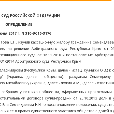
 СУД РОССИЙСКОЙ ФЕДЕРАЦИИ
ОПРЕДЕЛЕНИЕ
юня 2017 г. N 310-ЭС16-3176
това Е.Н., изучив кассационную жалобу гражданина Семендяева
нее, на решение Арбитражного суда Республики Крым от 01.
елляционного суда от 16.11.2016 и постановление Арбитражн
3931/2014 Арбитражного суда Республики Крым
ладимировы (Республика Крым, далее - истец, Куинджи О.В.) к
йд" (Украина, далее - общество), гражданам Семендяеву
ею Михайловичу (Украина, далее - Фокин А.М.) (далее - ответчик
 собрания участников общества, оформленных протоколами 
ействительными договора купли-продажи от 25.10.2013 доли в 
.В. и Семендяевым Н.Н., о восстановлении положения, существ
ения ее в правах единственного участника общества с долей в