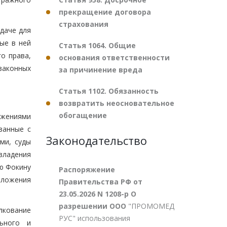
прекращение договора
страхования
едаче для
ые в ней
Статья 1064. Общие
о права,
основания ответственности
законных
за причинение вреда
Статья 1102. Обязанность
возвратить неосновательное
обогащение
ожениями
занные с
Законодательство
ми, суды
владения
ию Фокину
Распоряжение
оложения
Правительства РФ от
23.05.2026 N 1208-р О
разрешении ООО
"ПРОМОМЕД
лкование
РУС" использования
ьного и