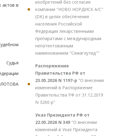
изобретений без согласия
х актов в
компании "НОВО НОРДИСК А/С"
(DK) в целях обеспечения
населения Российской
Федерации лекарственными
препаратами с международным
судебном
непатентованным
наименованием "Семаглутид""
Судья
Распоряжение
Правительства РФ от
едерации
23.05.2026 N 1197-р
"О внесении
ЗОЛОТОВА
изменений в Распоряжение
Правительства РФ от 31.12.2019
N 3260-р"
Указ Президента РФ от
22.05.2026 N 349
"О внесении
изменений в Указ Президента