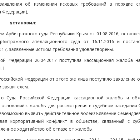
заявления об изменении исковых требований в порядке с
 Федерации),
установил:
м Арбитражного суда Республики Крым от 01.08.2016, оставле
рбитражного апелляционного суда от 16.11.2016 и постан
2017, заявленные истцом требования удовлетворены.
ой Федерации 26.04.2017 поступила кассационная жалоба н
.Н.
Российской Федерации от этого же лица поступило заявление о
м заявителем.
ого Суда Российской Федерации кассационной жалобы и об
и оснований к жалобы для рассмотрения в судебном заседании 
невозможно выявить действительное волеизъявление Семендяева
ывая корпоративный конфликт в обществе, связанный с су
вленное ходатайство об отказе от жалобы.
порядке, установленном статьями 291.1 - 291.15 Арби