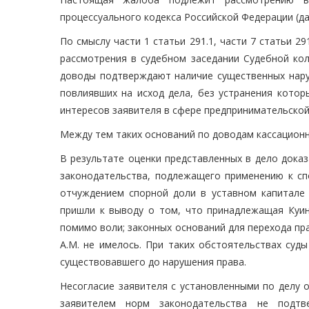
процессуального кодекса Российской Федерации (дал
По смыслу части 1 статьи 291.1, части 7 статьи 2
рассмотрения в судебном заседании Судебной кол
доводы подтверждают наличие существенных наруш
повлиявших на исход дела, без устранения кото
интересов заявителя в сфере предпринимательской
Между тем таких оснований по доводам кассацион
В результате оценки представленных в дело дока
законодательства, подлежащего применению к сп
отчуждением спорной доли в уставном капитале
пришли к выводу о том, что принадлежащая Куин
помимо воли; законных оснований для перехода пр
А.М. не имелось. При таких обстоятельствах суд
существовавшего до нарушения права.
Несогласие заявителя с установленными по делу 
заявителем норм законодательства не подтв