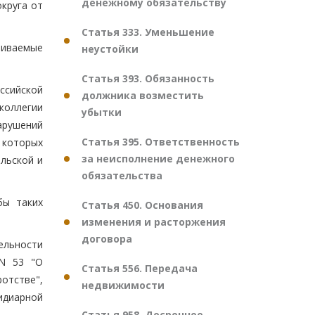
денежному обязательству
круга от
Статья 333. Уменьшение
риваемые
неустойки
Статья 393. Обязанность
оссийской
должника возместить
коллегии
убытки
арушений
Статья 395. Ответственность
 которых
за неисполнение денежного
льской и
обязательства
бы таких
Статья 450. Основания
изменения и расторжения
договора
ельности
 N 53 "О
Статья 556. Передача
отстве",
недвижимости
идиарной
Статья 958. Досрочное