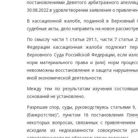
постановлениями Девятого арбитражного апелляци
30.08.2022 в удовлетворении заявления о привлече
В кассационной жалобе, поданной в Верховный 
судебные акты, дело направить на новое рассмотре
По смыслу части 1 статьи 291.1, части 7 статьи 
Федерации кассационная жалоба подлежит пер
Верховного Суда Российской Федерации, если из
норм материального права и (или) норм процесс
невозможны восстановление и защита нарушенных 
иной экономической деятельности.
Между тем по результатам изучения состоявши
оснований не установлено.
Разрешая спор, суды, руководствуясь статьями 9,
(банкротстве)", пунктом 16 постановления Пле
некоторых вопросах, связанных с привлечением
исходили из недоказанности совокупности ус
ответственности по обязательствам должника.