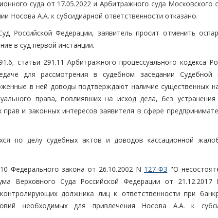
онного суда от 17.05.2022 и Арбитражного суда Московского о
нии Носова А.А. к субсидиарной ответственности отказано.
Суд Российской Федерации, заявитель просит отменить оспа
ние в суд первой инстанции.
291.6, статьи 291.11 Арбитражного процессуального кодекса Р
едаче для рассмотрения в судебном заседании Судебной 
ложенные в ней доводы подтверждают наличие существенных н
уального права, повлиявших на исход дела, без устранения
прав и законных интересов заявителя в сфере предпринимате
хся по делу судебных актов и доводов кассационной жало
 10 Федерального закона от 26.10.2002 N
127-ФЗ
"О несостоят
нума Верховного Суда Российской Федерации от 21.12.2017
 контролирующих должника лиц к ответственности при банкр
ловий необходимых для привлечения Носова А.А. к субс