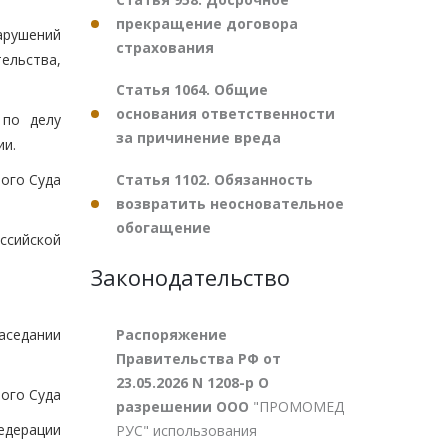
прекращение договора
арушений
страхования
ельства,
Статья 1064. Общие
основания ответственности
 по делу
за причинение вреда
ии.
Статья 1102. Обязанность
ого Суда
возвратить неосновательное
обогащение
ссийской
Законодательство
Распоряжение
заседании
Правительства РФ от
23.05.2026 N 1208-р О
ого Суда
разрешении ООО
"ПРОМОМЕД
едерации
РУС" использования