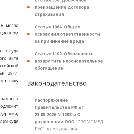
прекращение договора
страхования
ые могли
Статья 1064. Общие
ационном
основания ответственности
за причинение вреда
ого суда
Статья 1102. Обязанность
ого акта
возвратить неосновательное
ссийской
обогащение
ьи 291.1
м в силу
Законодательство
тражного
Распоряжение
подлежит
Правительства РФ от
дерации,
23.05.2026 N 1208-р О
лам суда
разрешении ООО
"ПРОМОМЕД
РУС" использования