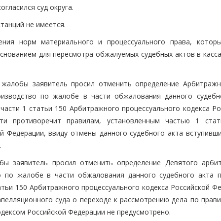
гласился суд округа.
танций не имеется.
ния норм материального и процессуального права, котор
основанием для пересмотра обжалуемых судебных актов в касс
й жалобы заявитель просил отменить определение Арбитражн
роизводство по жалобе в части обжалования данного судебн
части 1 статьи 150 Арбитражного процессуального кодекса Ро
ти противоречит правилам, установленным частью 1 стат
й Федерации, ввиду отмены данного судебного акта вступивши
.
обы заявитель просил отменить определение Девятого арби
во по жалобе в части обжалования данного судебного акта 
атьи 150 Арбитражного процессуального кодекса Российской Фе
пелляционного суда о переходе к рассмотрению дела по прави
дексом Российской Федерации не предусмотрено.