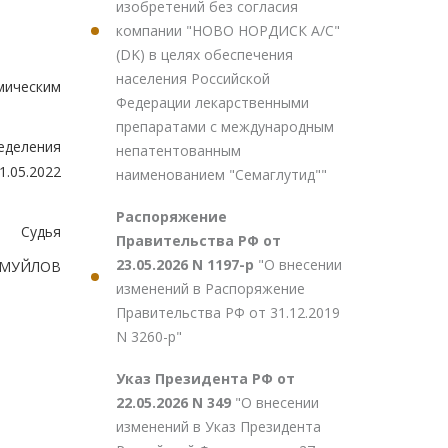
изобретений без согласия
компании "НОВО НОРДИСК А/С"
(DK) в целях обеспечения
населения Российской
мическим
Федерации лекарственными
препаратами с международным
еделения
непатентованным
1.05.2022
наименованием "Семаглутид""
Распоряжение
Судья
Правительства РФ от
23.05.2026 N 1197-р
"О внесении
АМУЙЛОВ
изменений в Распоряжение
Правительства РФ от 31.12.2019
N 3260-р"
Указ Президента РФ от
22.05.2026 N 349
"О внесении
изменений в Указ Президента