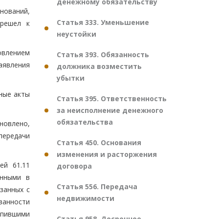
денежному обязательству
нований,
Статья 333. Уменьшение
ерешел к
неустойки
овлением
Статья 393. Обязанность
аявления
должника возместить
убытки
ные акты
Статья 395. Ответственность
за неисполнение денежного
обязательства
ановлено,
передачи
Статья 450. Основания
изменения и расторжения
ей 61.11
договора
енными в
Статья 556. Передача
занных с
недвижимости
занности
упившими
Статья 958. Досрочное