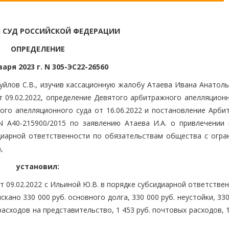
 СУД РОССИЙСКОЙ ФЕДЕРАЦИИ
ОПРЕДЕЛЕНИЕ
варя 2023 г. N 305-ЭС22-26560
уйлов С.В., изучив кассационную жалобу Атаева Ивана Анатоль
 09.02.2022, определение Девятого арбитражного апелляционн
ного апелляционного суда от 16.06.2022 и постановление Арби
N А40-215900/2015 по заявлению Атаева И.А. о привлечении 
иарной ответственности по обязательствам общества с огра
,
установил:
 09.02.2022 с Ильиной Ю.В. в порядке субсидиарной ответстве
кано 330 000 руб. основного долга, 330 000 руб. неустойки, 330
расходов на представительство, 1 453 руб. почтовых расходов, 1