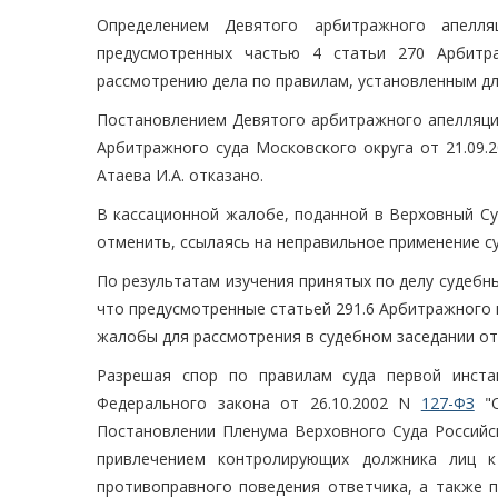
Определением Девятого арбитражного апелляц
предусмотренных частью 4 статьи 270 Арбитра
рассмотрению дела по правилам, установленным дл
Постановлением Девятого арбитражного апелляцио
Арбитражного суда Московского округа от 21.09.2
Атаева И.А. отказано.
В кассационной жалобе, поданной в Верховный Су
отменить, ссылаясь на неправильное применение с
По результатам изучения принятых по делу судебн
что предусмотренные статьей 291.6 Арбитражного 
жалобы для рассмотрения в судебном заседании от
Разрешая спор по правилам суда первой инстан
Федерального закона от 26.10.2002 N
127-ФЗ
"О
Постановлении Пленума Верховного Суда Российск
привлечением контролирующих должника лиц к 
противоправного поведения ответчика, а также 