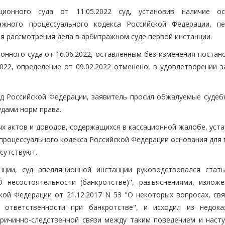
ионного суда от 11.05.2022 суд, установив наличие ос
жного процессуального кодекса Российской Федерации, п
я рассмотрения дела в арбитражном суде первой инстанции.
нного суда от 16.06.2022, оставленным без изменения постан
022, определение от 09.02.2022 отменено, в удовлетворении з
д Российской Федерации, заявитель просил обжалуемые судеб
удами норм права.
ых актов и доводов, содержащихся в кассационной жалобе, уст
процессуального кодекса Российской Федерации основания для 
сутствуют.
ции, суд апелляционной инстанции руководствовался стать
 несостоятельности (банкротстве)", разъяснениями, излож
ой Федерации от 21.12.2017 N 53 "О некоторых вопросах, свя
ответственности при банкротстве", и исходил из недока
причинно-следственной связи между таким поведением и наст