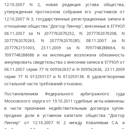
12.10.2007 N 2, новая редакция устава общества,
утвержденная протоколом собрания его участников от
12.10.2007 N 3, государственные регистрационные записи в
отношении общества "Доктор Пинчер", внесенные в ЕГРЮЛ
06.11.2007 за N 2077762070252, N 2077762070208, N
2077762070263, N 2077762070285, 08.11.2007 за N
2077762151003, 23.11.2009 за N 7097748288664, N
7097748288686 и на инспекцию возложена обязанность
аннулировать свидетельства о внесении записи в ЕГРЮЛ от
06.11.2007 серии 77 N 009562637 и N 009562636, 23.11.2009
серии 77 N 013293137 и N 013293138. В удовлетворении
остальной части требований отказано.
Постановлением Федерального арбитражного суда
Московского округа от 19.10.2011 судебные акты изменены:
в части признания недействительным договора купли-
продажи доли в уставном капитале общества "Доктор
Пинчер" от 12.10.2007 N 2 между Ковалевым С.А. и