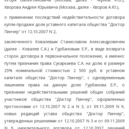
Хворова Андрея Юрьевича (Москва, далее - Хворов А.Ю.),
о применении последствий недействительности договора
купли-продажи доли уставного капитала общества "Доктор
Пинчер" от 12.10.2007 N 2,
заключенного Ковалевым Станиславом Александровичем
(далее - Ковалев С.А.) и Гурбановым Е.Р., в виде возврата
сторон договора в первоначальное положение, а именно:
путем признания права Сукаркаева С.А. на долю в размере
25% номинальной стоимостью 2 500 руб. в уставном
капитале общества "Доктор Пинчер", с одновременным
лишением права на данную долю Гурбанова Е.Р., о
признании недействительными решений общих собраний
участников общества "Доктор Пинчер", оформленных
протоколами от 12.10.2007 N 2 и N 3, от 09.11.2009 N 9,
новых редакций устава общества "Доктор Пинчер",
утвержденных решениями от 12.10.2007 N 3 и от 09.11.2009
N 9, учредительного договора от 12.10.2007, решений