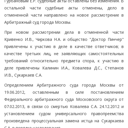
Гурбановым Е.Р. судебные акты оставлены без изменения. В
остальной части судебные акты отменены, дело в
отмененной части направлено на новое рассмотрение в
Арбитражный суд города Москвы.
При новом рассмотрении дела в отмененной части
Кривенко И.В., Чиркова Н.А. и общество "Доктор Пинчер"
привлечены к участию в деле в качестве ответчиков; в
качестве третьих лиц, не заявляющих самостоятельных
требований относительно предмета спора, к участию в
деле привлечены Калинин И.А., Ковалева Д.С., Степанов
И.В., Сукаркаев С.А.
Определением Арбитражного суда города Москвы от
19.06.2012, оставленным в силе постановлением
Федерального арбитражного суда Московского округа от
07.02.2013, в связи со смертью Ковалева С.А. 24.12.2012 и
установлением судом универсального правопреемства
произведена процессуальная замена истца на Сукаркаева
С.А. в порядке наследования.