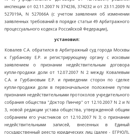
инспекции от 02.11.2007 N 374236, 374232 и от 23.11.2009 N
527019А, N 527066А (с учетом заявления об изменении
заявленных требований в порядке статьи 49 Арбитражного
процессуального кодекса Российской Федерации),
установил:
Ковалев С.А. обратился в Арбитражный суд города Москвы
к Гурбанову Е.Р. и регистрирующему органу с исковым
заявлением о признании недействительным договора
купли-продажи доли от 12.07.2007 N 2 между Ковалевым
С.А. и Гурбановым Е.Р. и приведении сторон по сделке
купли-продажи доли в первоначальное положение путем
признания недействительными протоколов учредительного
собрания общества "Доктор Пинчер" от 12.10.2007 N 2 и N
3, новой редакции устава общества, утвержденной общим
собранием его участников от 12.10.2007 N 3; о признании
недействительными записей, внесенных в Единый
государственный реестр юридических лиц (далее - ЕГРЮЛ),