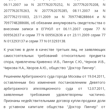
06.11.2007 за N 2077762070252, N 2077762070208, N
2077762070263, N 2077762070285, 08.11.2007 за N
2077762151003, 23.11.2009 за N 7097748288664 и N
7097748288686, об обязании аннулировать свидетельства о
внесении записи в ЕГРЮЛ от 06.11.2007 серии 77 N
009562637 и серии 77 N 009562636 и от 23.11.2009 серии 77
N 013293137 и серии 77 N 013293138.
К участию в деле в качестве третьих лиц, не заявляющих
самостоятельных требований относительно предмета
спора, привлечены Кривенко И.В., Пинчук С.Ю., Чернов И.В.,
Чиркова Н.А., Хворов А.Ю., общество "Доктор Пинчер".
Решением Арбитражного суда города Москвы от 19.04.2011,
оставленным без изменения постановлением Девятого
арбитражного апелляционного суда от 12.07.2011,
заявленные требования удовлетворены частично.
Признаны недействительными договор купли-продажи доли
в уставном капитале общества "Доктор Пинчер" от