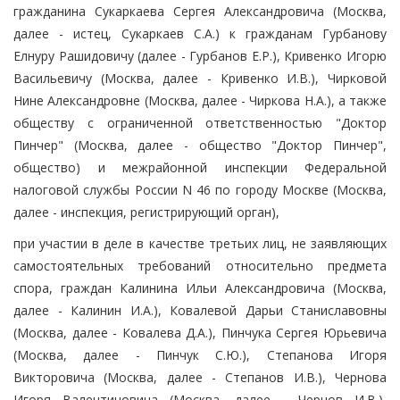
гражданина Сукаркаева Сергея Александровича (Москва,
далее - истец, Сукаркаев С.А.) к гражданам Гурбанову
Елнуру Рашидовичу (далее - Гурбанов Е.Р.), Кривенко Игорю
Васильевичу (Москва, далее - Кривенко И.В.), Чирковой
Нине Александровне (Москва, далее - Чиркова Н.А.), а также
обществу с ограниченной ответственностью "Доктор
Пинчер" (Москва, далее - общество "Доктор Пинчер",
общество) и межрайонной инспекции Федеральной
налоговой службы России N 46 по городу Москве (Москва,
далее - инспекция, регистрирующий орган),
при участии в деле в качестве третьих лиц, не заявляющих
самостоятельных требований относительно предмета
спора, граждан Калинина Ильи Александровича (Москва,
далее - Калинин И.А.), Ковалевой Дарьи Станиславовны
(Москва, далее - Ковалева Д.А.), Пинчука Сергея Юрьевича
(Москва, далее - Пинчук С.Ю.), Степанова Игоря
Викторовича (Москва, далее - Степанов И.В.), Чернова
Игоря Валентиновича (Москва, далее - Чернов И.В.),