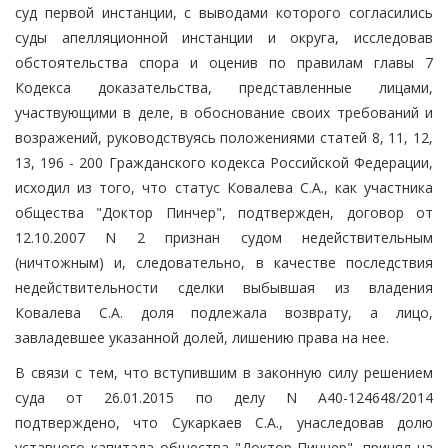
суд первой инстанции, с выводами которого согласились
суды апелляционной инстанции и округа, исследовав
обстоятельства спора и оценив по правилам главы 7
Кодекса доказательства, представленные лицами,
участвующими в деле, в обоснование своих требований и
возражений, руководствуясь положениями статей 8, 11, 12,
13, 196 - 200 Гражданского кодекса Российской Федерации,
исходил из того, что статус Ковалева С.А., как участника
общества "Доктор Пинчер", подтвержден, договор от
12.10.2007 N 2 признан судом недействительным
(ничтожным) и, следовательно, в качестве последствия
недействительности сделки выбывшая из владения
Ковалева С.А. доля подлежала возврату, а лицо,
завладевшее указанной долей, лишению права на нее.
В связи с тем, что вступившим в законную силу решением
суда от 26.01.2015 по делу N А40-124648/2014
подтверждено, что Сукаркаев С.А., унаследовав долю
уставного капитала общества "Доктор Пинчер", принял на