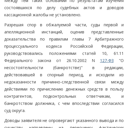
Между тем таких оснований по результатам изучения
состоявшихся по делу судебных актов и доводов
кассационной жалобы не установлено.
Разрешая спор в обжалуемой части, суды первой и
апелляционной инстанций, оценив представленные
доказательства по правилам главы 7 Арбитражного
процессуального кодекса Российской Федерации,
руководствовались положениями статей 10, 61.11
Федерального закона от 26.10.2002 N
127-ФЗ
"О
несостоятельности (банкротстве)" в редакции,
действовавшей в спорный период, и исходили из
недоказанности причинно-следственной связи между
действиями по причислению денежных средств в пользу
контрагентов, подконтрольных ответчикам, и
банкротством должника, с чем впоследствии согласился
суд округа.
Доводы заявителя не опровергают указанного вывода и по
существу направлены на переоценку фактических