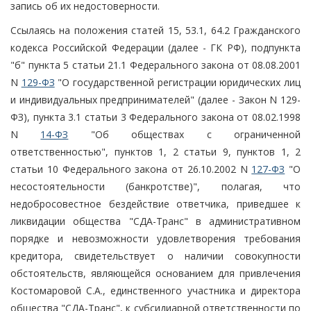
запись об их недостоверности.
Ссылаясь на положения статей 15, 53.1, 64.2 Гражданского
кодекса Российской Федерации (далее - ГК РФ), подпункта
"б" пункта 5 статьи 21.1 Федерального закона от 08.08.2001
N
129-ФЗ
"О государственной регистрации юридических лиц
и индивидуальных предпринимателей" (далее - Закон N 129-
ФЗ), пункта 3.1 статьи 3 Федерального закона от 08.02.1998
N
14-ФЗ
"Об обществах с ограниченной
ответственностью", пунктов 1, 2 статьи 9, пунктов 1, 2
статьи 10 Федерального закона от 26.10.2002 N
127-ФЗ
"О
несостоятельности (банкротстве)", полагая, что
недобросовестное бездействие ответчика, приведшее к
ликвидации общества "СДА-Транс" в административном
порядке и невозможности удовлетворения требования
кредитора, свидетельствует о наличии совокупности
обстоятельств, являющейся основанием для привлечения
Костомаровой С.А., единственного участника и директора
общества "СДА-Транс", к субсидиарной ответственности по