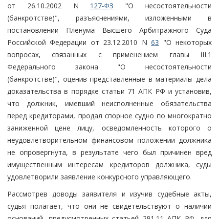
от 26.10.2002 N
127-ФЗ
"О несостоятельности
(банкротстве)", разъяснениями, изложенными в
постановлении Пленума Высшего Арбитражного Суда
Российской Федерации от 23.12.2010 N
63
"О некоторых
вопросах, связанных с применением главы III.1
Федерального закона "О несостоятельности
(банкротстве)", оценив представленные в материалы дела
доказательства в порядке статьи 71 АПК РФ и установив,
что должник, имевший неисполненные обязательства
перед кредиторами, продал спорное судно по многократно
заниженной цене лицу, осведомленность которого о
неудовлетворительном финансовом положении должника
не опровергнута, в результате чего был причинен вред
имущественным интересам кредиторов должника, суды
удовлетворили заявление конкурсного управляющего.
Рассмотрев доводы заявителя и изучив судебные акты,
судья полагает, что они не свидетельствуют о наличии
оснований, предусмотренных статьей 291.11 АПК РФ, для