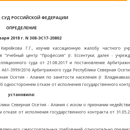
 СУД РОССИЙСКОЙ ФЕДЕРАЦИИ
ОПРЕДЕЛЕНИЕ
варя 2018 г. N 308-ЭС17-20802
Кирейкова Г.Г., изучив кассационную жалобу частного уч
 "Учебный центр "Профессия" (г. Ессентуки; далее - учрежд
лляционного суда от 21.08.2017 и постановление Арбитражн
 N А61-3999/2016 Арбитражного суда Республики Северная Осет
ная Осетия - Алания по занятости населения (г. Владикавказ;
б одностороннем отказе от исполнения государственного контр
установила:
лики Северная Осетия - Алания с иском о признании недейств
 отказе от исполнения государственного контракта от 31.05.2
заявляющего самостоятельных требований относительно предмет