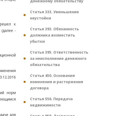
денежному обязательству
Статья 333. Уменьшение
неустойки
ерешел к
Статья 393. Обязанность
(далее -
должника возместить
убытки
Статья 395. Ответственность
яционной
за неисполнение денежного
обязательства
зменения
Статья 450. Основания
3.12.2016
изменения и расторжения
договора
ций норм
Статья 556. Передача
меющимся
недвижимости
едаче для
Статья 958. Досрочное