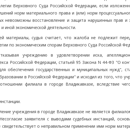
легии Верховного Суда Российской Федерации, если изложенн
ений норм материального права и (или) норм процессуальног
рых невозможны восстановление и защита нарушенных прав и 
 и иной экономической деятельности.
ей материалы, судья считает, что жалоба не подлежит пере
егии по экономическим спорам Верховного Суда Российской Фед
тказывая учреждению в удовлетворении иска, апелляцио
екса Российской Федерации, статьей 95 Закона N 44-ФЗ "О кон
для обеспечения государственных и муниципальных нужд", ст
разовании в Российской Федерации" и исходил из того, что у
отношении филиала в городе Владикавказе, вследствие чег
инстанции.
ление учреждения в городе Владикавказе не является филиалом
Несогласие заявителя с выводами судебных инстанций, основ
 свидетельствует о неправильном применении ими норм матер