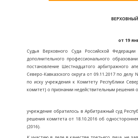
ВЕРХОВНЫЙ
от 19 ян
Судья Верховного Суда Российской Федерации 
дополнительного профессионального образования
постановление Шестнадцатого арбитражного апе
Северо-Кавказского округа от 09.11.2017 по делу
по иску учреждения к Комитету Республики Север
комитет) о признании недействительным решения о
учреждение обратилось в Арбитражный суд Респуб
решения комитета от 18.10.2016 об одностороннем
(2016).
К участию в деле в качестве третьего лица, не 