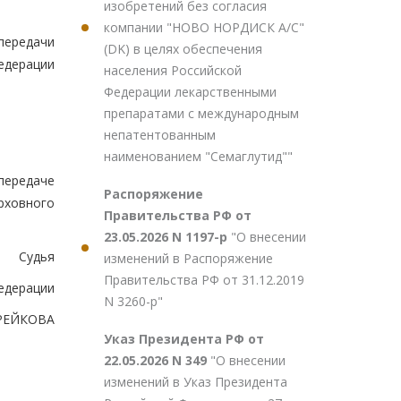
изобретений без согласия
компании "НОВО НОРДИСК А/С"
передачи
(DK) в целях обеспечения
едерации
населения Российской
Федерации лекарственными
препаратами с международным
непатентованным
наименованием "Семаглутид""
передаче
Распоряжение
рховного
Правительства РФ от
23.05.2026 N 1197-р
"О внесении
Судья
изменений в Распоряжение
Правительства РФ от 31.12.2019
едерации
N 3260-р"
ИРЕЙКОВА
Указ Президента РФ от
22.05.2026 N 349
"О внесении
изменений в Указ Президента