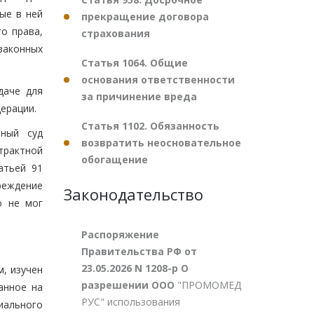
ые в ней
прекращение договора
о права,
страхования
законных
Статья 1064. Общие
основания ответственности
даче для
за причинение вреда
ерации.
Статья 1102. Обязанность
нный суд
возвратить неосновательное
трактной
обогащение
атьей 91
чреждение
Законодательство
о не мог
Распоряжение
Правительства РФ от
23.05.2026 N 1208-р О
, изучен
разрешении ООО
"ПРОМОМЕД
анное на
РУС" использования
иального