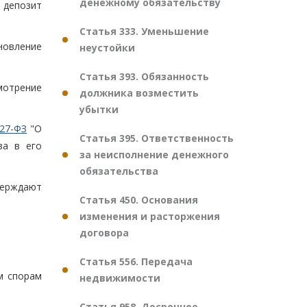
денежному обязательству
а депозит
Статья 333. Уменьшение
новление
неустойки
Статья 393. Обязанность
мотрение
должника возместить
убытки
27-ФЗ
"О
Статья 395. Ответственность
за в его
за неисполнение денежного
обязательства
верждают
Статья 450. Основания
изменения и расторжения
договора
Статья 556. Передача
м спорам
недвижимости
Статья 958. Досрочное