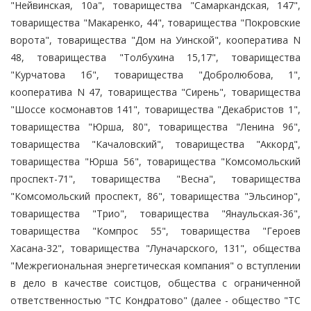
"Нейвинская, 10а", товарищества "Самаркандская, 147",
товарищества "Макаренко, 44", товарищества "Покровские
ворота", товарищества "Дом на Уинской", кооператива N
48, товарищества "Толбухина 15,17", товарищества
"Курчатова 1б", товарищества "Добролюбова, 1",
кооператива N 47, товарищества "Сирень", товарищества
"Шоссе космонавтов 141", товарищества "Декабристов 1",
товарищества "Юрша, 80", товарищества "Ленина 96",
товарищества "Качаловский", товарищества "Аккорд",
товарищества "Юрша 56", товарищества "Комсомольский
проспект-71", товарищества "Весна", товарищества
"Комсомольский проспект, 86", товарищества "Эльсинор",
товарищества "Трио", товарищества "Янаульская-36",
товарищества "Компрос 55", товарищества "Героев
Хасана-32", товарищества "Луначарского, 131", общества
"Межрегиональная энергетическая компания" о вступлении
в дело в качестве соистцов, общества с ограниченной
ответственностью "ТС Кондратово" (далее - общество "ТС