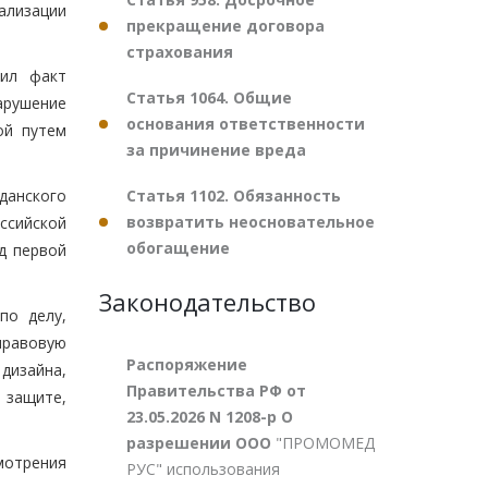
ализации
прекращение договора
страхования
вил факт
Статья 1064. Общие
арушение
основания ответственности
ой путем
за причинение вреда
Статья 1102. Обязанность
данского
возвратить неосновательное
ссийской
обогащение
д первой
Законодательство
по делу,
правовую
Распоряжение
дизайна,
Правительства РФ от
 защите,
23.05.2026 N 1208-р О
разрешении ООО
"ПРОМОМЕД
смотрения
РУС" использования