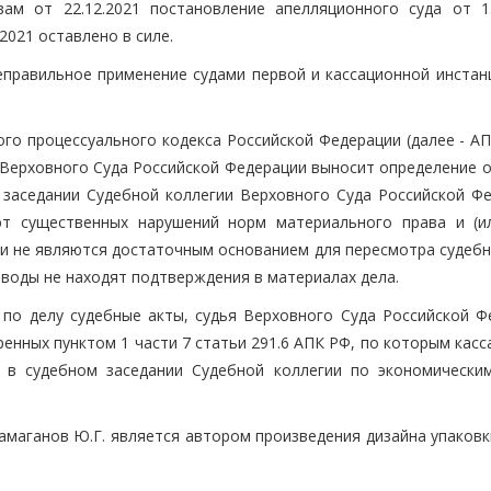
ам от 22.12.2021 постановление апелляционного суда от 15
2021 оставлено в силе.
еправильное применение судами первой и кассационной инстан
ого процессуального кодекса Российской Федерации (далее - А
 Верховного Суда Российской Федерации выносит определение о
заседании Судебной коллегии Верховного Суда Российской Фе
т существенных нарушений норм материального права и (и
, и не являются достаточным основанием для пересмотра судеб
оводы не находят подтверждения в материалах дела.
по делу судебные акты, судья Верховного Суда Российской Ф
енных пунктом 1 части 7 статьи 291.6 АПК РФ, по которым кас
 в судебном заседании Судебной коллегии по экономически
Хамаганов Ю.Г. является автором произведения дизайна упаков