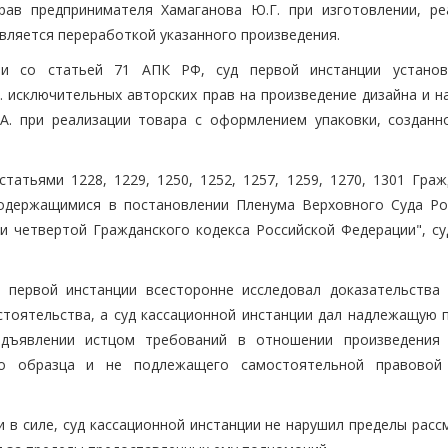
ав предпринимателя Хамаганова Ю.Г. при изготовлении, ре
является переработкой указанного произведения.
ии со статьей 71 АПК РФ, суд первой инстанции устано
 исключительных авторских прав на произведение дизайна и н
А. при реализации товара с оформлением упаковки, созданн
татьями 1228, 1229, 1250, 1252, 1257, 1259, 1270, 1301 Граж
содержащимися в постановлении Пленума Верховного Суда Ро
ти четвертой Гражданского кодекса Российской Федерации", су
 первой инстанции всесторонне исследовал доказательства 
тоятельства, а суд кассационной инстанции дал надлежащую 
дъявлении истцом требований в отношении произведения 
го образца и не подлежащего самостоятельной правовой
и в силе, суд кассационной инстанции не нарушил пределы рас