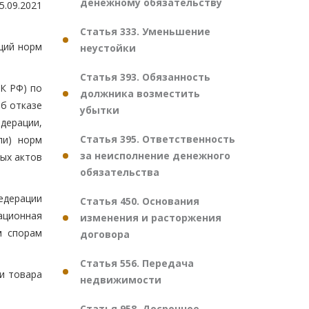
денежному обязательству
.09.2021
Статья 333. Уменьшение
ций норм
неустойки
Статья 393. Обязанность
ПК РФ) по
должника возместить
б отказе
убытки
дерации,
Статья 395. Ответственность
ли) норм
за неисполнение денежного
ных актов
обязательства
едерации
Статья 450. Основания
сационная
изменения и расторжения
м спорам
договора
Статья 556. Передача
ки товара
недвижимости
Статья 958. Досрочное