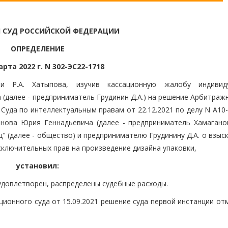
 СУД РОССИЙСКОЙ ФЕДЕРАЦИИ
ОПРЕДЕЛЕНИЕ
арта 2022 г. N 302-ЭС22-1718
и Р.А. Хатыпова, изучив кассационную жалобу индивид
(далее - предприниматель Грудинин Д.А.) на решение Арбитраж
 Суда по интеллектуальным правам от 22.12.2021 по делу N А10
нова Юрия Геннадьевича (далее - предприниматель Хамаганов
 (далее - общество) и предпринимателю Грудинину Д.А. о взыс
исключительных прав на произведение дизайна упаковки,
установил:
 удовлетворен, распределены судебные расходы.
онного суда от 15.09.2021 решение суда первой инстанции отм