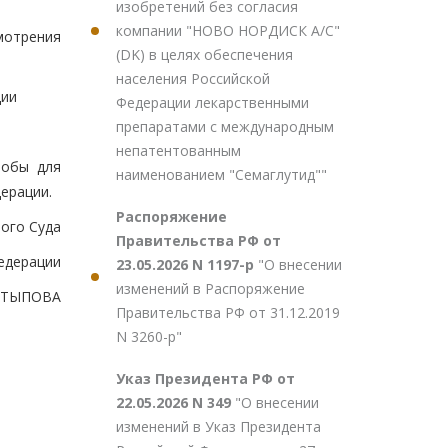
изобретений без согласия
компании "НОВО НОРДИСК А/С"
мотрения
(DK) в целях обеспечения
населения Российской
ции
Федерации лекарственными
препаратами с международным
непатентованным
лобы для
наименованием "Семаглутид""
ерации.
Распоряжение
ого Суда
Правительства РФ от
едерации
23.05.2026 N 1197-р
"О внесении
изменений в Распоряжение
ХАТЫПОВА
Правительства РФ от 31.12.2019
N 3260-р"
Указ Президента РФ от
22.05.2026 N 349
"О внесении
изменений в Указ Президента