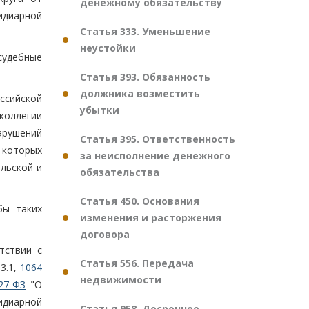
денежному обязательству
сидиарной
Статья 333. Уменьшение
неустойки
судебные
Статья 393. Обязанность
должника возместить
оссийской
убытки
коллегии
арушений
Статья 395. Ответственность
 которых
за неисполнение денежного
льской и
обязательства
Статья 450. Основания
бы таких
изменения и расторжения
договора
тствии с
Статья 556. Передача
3.1,
1064
недвижимости
27-ФЗ
"О
идиарной
Статья 958. Досрочное