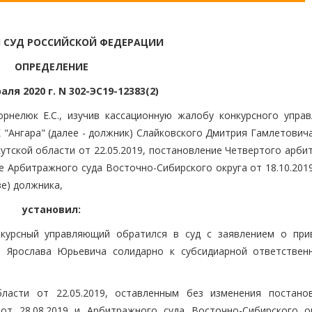
 СУД РОССИЙСКОЙ ФЕДЕРАЦИИ
ОПРЕДЕЛЕНИЕ
аля 2020 г. N 302-ЭС19-12383(2)
рнелюк Е.С., изучив кассационную жалобу конкурсного упра
Ангара" (далее - должник) Слайковского Дмитрия Гамлетовича 
утской области от 22.05.2019, постановление Четвертого арби
е Арбитражного суда Восточно-Сибирского округа от 18.10.201
е) должника,
установил:
нкурсный управляющий обратился в суд с заявлением о при
а Ярослава Юрьевича солидарно к субсидиарной ответствен
ласти от 22.05.2019, оставленным без изменения постано
от 28.08.2019 и Арбитражного суда Восточно-Сибирского о