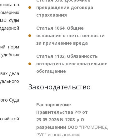
жника на
прекращение договора
вомерных
страхования
.Ю. суды
Статья 1064. Общие
идиарной
основания ответственности
за причинение вреда
ний норм
судебных
Статья 1102. Обязанность
возвратить неосновательное
обогащение
вах дела
уального
Законодательство
ого Суда
Распоряжение
Правительства РФ от
ссийской
23.05.2026 N 1208-р О
разрешении ООО
"ПРОМОМЕД
РУС" использования