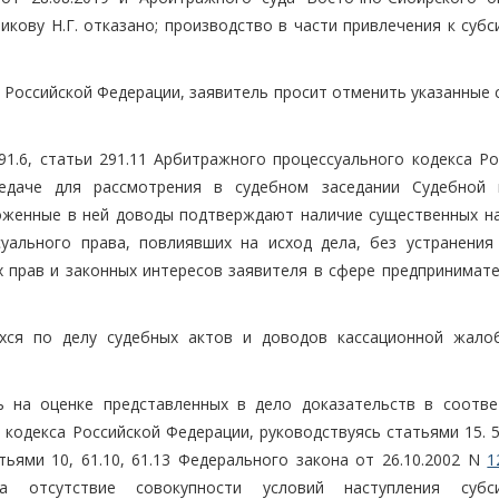
икову Н.Г. отказано; производство в части привлечения к суб
 Российской Федерации, заявитель просит отменить указанные 
291.6, статьи 291.11 Арбитражного процессуального кодекса Р
едаче для рассмотрения в судебном заседании Судебной 
ложенные в ней доводы подтверждают наличие существенных н
уального права, повлиявших на исход дела, без устранения
прав и законных интересов заявителя в сфере предпринимате
хся по делу судебных актов и доводов кассационной жало
ь на оценке представленных в дело доказательств в соотве
кодекса Российской Федерации, руководствуясь статьями 15. 5
ьями 10, 61.10, 61.13 Федерального закона от 26.10.2002 N
1
 на отсутствие совокупности условий наступления субс