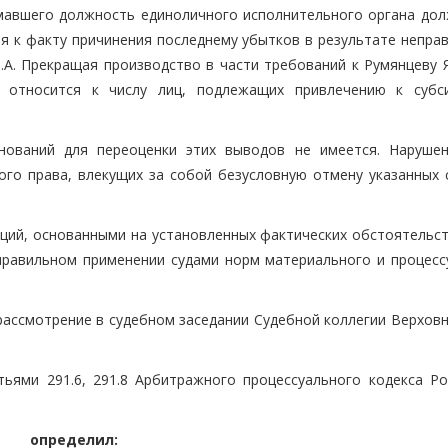
нимавшего должность единоличного исполнительного органа дол
я к факту причинения последнему убытков в результате непра
.А. Прекращая производство в части требований к Румянцеву Я
 относится к числу лиц, подлежащих привлечению к субс
нований для переоценки этих выводов не имеется. Наруше
ого права, влекущих за собой безусловную отмену указанных 
нций, основанными на установленных фактических обстоятельст
еправильном применении судами норм материального и процесс
рассмотрение в судебном заседании Судебной коллегии Верховн
ьями 291.6, 291.8 Арбитражного процессуального кодекса Ро
определил: