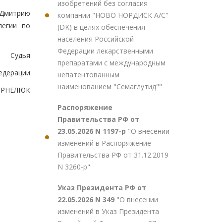
изобретений без согласия
 Дмитрию
компании "НОВО НОРДИСК А/С"
легии по
(DK) в целях обеспечения
населения Российской
Федерации лекарственными
Судья
препаратами с международным
едерации
непатентованным
наименованием "Семаглутид""
КОРНЕЛЮК
Распоряжение
Правительства РФ от
23.05.2026 N 1197-р
"О внесении
изменений в Распоряжение
Правительства РФ от 31.12.2019
N 3260-р"
Указ Президента РФ от
22.05.2026 N 349
"О внесении
изменений в Указ Президента