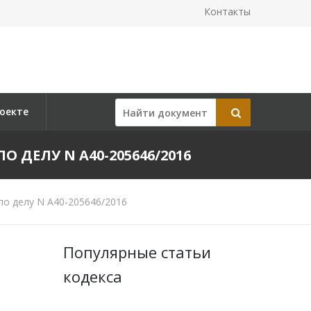
Контакты
оекте
О ДЕЛУ N А40-205646/2016
по делу N А40-205646/2016
Популярные статьи
кодекса