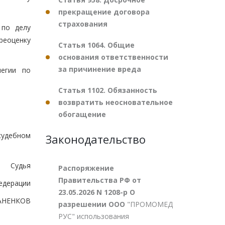
прекращение договора
страхования
 по делу
реоценку
Статья 1064. Общие
основания ответственности
за причинение вреда
легии по
Статья 1102. Обязанность
возвратить неосновательное
обогащение
судебном
Законодательство
Судья
Распоряжение
Правительства РФ от
едерации
23.05.2026 N 1208-р О
АНЕНКОВ
разрешении ООО
"ПРОМОМЕД
РУС" использования