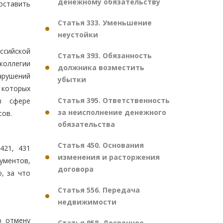
денежному обязательству
оставить
Статья 333. Уменьшение
неустойки
оссийской
Статья 393. Обязанность
коллегии
должника возместить
арушений
убытки
 которых
Статья 395. Ответственность
в сфере
за неисполнение денежного
сов.
обязательства
Статья 450. Основания
421, 431
изменения и расторжения
ументов,
договора
, за что
Статья 556. Передача
недвижимости
ю отмену
Статья 958. Досрочное