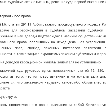
мые судебные акты отменить, решение суда первой инстанции 
териального права.
291.6, статьи 291.11 Арбитражного процессуального кодекса Р
едаче для рассмотрения в судебном заседании Судебной 
ложенные в ней доводы подтверждают наличие существенных н
уального права, повлиявших на исход дела, без устранения
шенных прав, свобод, законных интересов заявителя 
ьности, а также защита охраняемых законом публичных интере
ния доводов кассационной жалобы заявителя не установлено.
ционный суд, руководствуясь положениями статей 12, 330, 
ходил из того, что из представленных в материалы дела док
ривается, что заказчиком нарушено какое-либо обязательство
ракта.
уд округа.
норм процессуального права, влекущих за собой безусловну