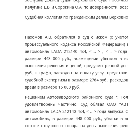
Калугина Е.В. и Сорокина О.А. по доверенности, в
Судебная коллегия по гражданским делам Верховно
Пахомов А.В. обратился в суд с иском (с учет
процессуального кодекса Российской Федерации)
автомобиль LADA 212140 4x4, < ... > , < ... > г
размере 448 000 руб., возмещении убытков в 
вынесения решения и ценой, предусмотренной дого
руб., штрафа, расходов на оплату услуг представ
судебной экспертизы в размере 2764 руб., расходо
вреда в размере 15 000 руб.
Решением Автозаводского районного суда г. То
удовлетворены частично. Суд обязал ОАО "АВТ
автомобиль LADA 212140 4x4, < ... > года выпуска
автомобиль, в размере 448 000 руб., убытки в 
соответствующего товара на день вынесения реше