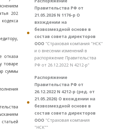
Распоряжение
ъяснением
Правительства РФ от
атья 202
21.05.2026 N 1176-р О
 кодекса
вхождении на
безвозмездной основе в
состав совета директоров
едитору,
ООО
"Страховая компания "НСК"
и о внесении изменений в
е отказа
распоряжение Правительства
у товаре
РФ от 26.12.2022 N 4212-р"
ар суммы
Распоряжение
Правительства РФ от
полнения
26.12.2022 N 4212-р (ред. от
21.05.2026) О вхождении на
безвозмездной основе в
тельства
состав совета директоров
ысканием
ООО
"Страховая компания
о статьей
"НСК""