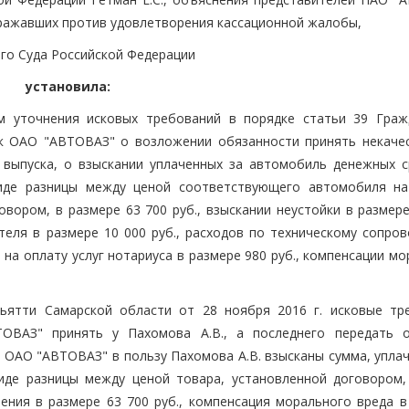
озражавших против удовлетворения кассационной жалобы,
го Суда Российской Федерации
установила:
ом уточнения исковых требований в порядке статьи 39 Граж
 к ОАО "АВТОВАЗ" о возложении обязанности принять некаче
ода выпуска, о взыскании уплаченных за автомобиль денежных 
виде разницы между ценой соответствующего автомобиля н
вором, в размере 63 700 руб., взыскании неустойки в размере
ителя в размере 10 000 руб., расходов по техническому сопро
в на оплату услуг нотариуса в размере 980 руб., компенсации м
льятти Самарской области от 28 ноября 2016 г. исковые тр
ОВАЗ" принять у Пахомова А.В., а последнего передать 
. С ОАО "АВТОВАЗ" в пользу Пахомова А.В. взысканы сумма, упла
виде разницы между ценой товара, установленной договором,
ния в размере 63 700 руб., компенсация морального вреда в