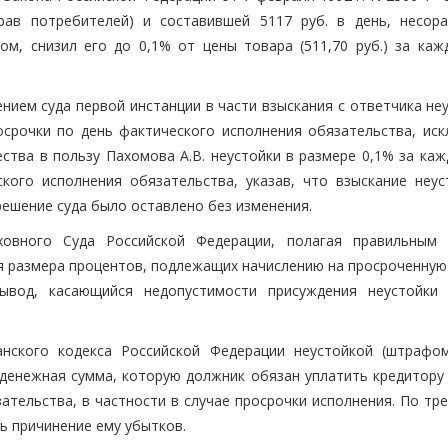
рав потребителей) и составившей 5117 руб. в день, несор
м, снизил его до 0,1% от цены товара (511,70 руб.) за каж
нием суда первой инстанции в части взыскания с ответчика не
срочки по день фактического исполнения обязательства, иск
ства в пользу Пахомова А.В. неустойки в размере 0,1% за каж
кого исполнения обязательства, указав, что взыскание неус
решение суда было оставлено без изменения.
овного Суда Российской Федерации, полагая правильным 
я размера процентов, подлежащих начислению на просроченную 
вод, касающийся недопустимости присуждения неустойки
нского кодекса Российской Федерации неустойкой (штрафом
денежная сумма, которую должник обязан уплатить кредитору 
ательства, в частности в случае просрочки исполнения. По тр
ь причинение ему убытков.