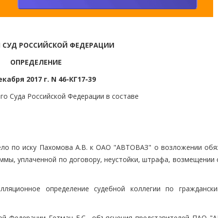
 СУД РОССИЙСКОЙ ФЕДЕРАЦИИ
ОПРЕДЕЛЕНИЕ
екабря 2017 г. N 46-КГ17-39
го Суда Российской Федерации в составе
ело по иску Пахомова А.В. к ОАО "АВТОВАЗ" о возложении обя
ммы, уплаченной по договору, неустойки, штрафа, возмещении 
лляционное определение судебной коллегии по гражданск
ой Федерации Гетман Е.С., объяснения представителей ПАО "