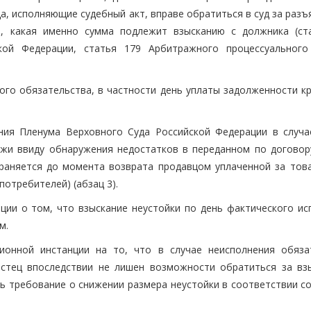
а, исполняющие судебный акт, вправе обратиться в суд за раз
м, какая именно сумма подлежит взысканию с должника (ст
ской Федерации, статья 179 Арбитражного процессуального
ого обязательства, в частности день уплаты задолженности кр
ния Пленума Верховного Суда Российской Федерации в случа
ажи ввиду обнаружения недостатков в переданном по договор
храняется до момента возврата продавцом уплаченной за тов
 потребителей) (абзац 3).
ции о том, что взыскание неустойки по день фактического ис
м.
ционной инстанции на то, что в случае неисполнения обяза
стец впоследствии не лишен возможности обратиться за вз
ть требование о снижении размера неустойки в соответствии с