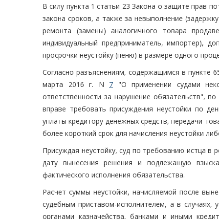
В силу пункта 1 статьи 23 Закона о защите прав п
закона сроков, а также за невыполнение (задержк
ремонта (замены) аналогичного товара продав
индивидуальный предприниматель, импортер), до
просрочки неустойку (пеню) в размере одного проц
Согласно разъяснениям, содержащимся в пункте 6
марта 2016 г. N
7
"О применении судами неко
ответственности за нарушение обязательств", по
вправе требовать присуждения неустойки по ден
уплаты кредитору денежных средств, передачи тов
более короткий срок для начисления неустойки ли
Присуждая неустойку, суд по требованию истца в 
дату вынесения решения и подлежащую взыска
фактического исполнения обязательства.
Расчет суммы неустойки, начисляемой после выне
судебным приставом-исполнителем, а в случаях, 
органами казначейства, банками и иными креди