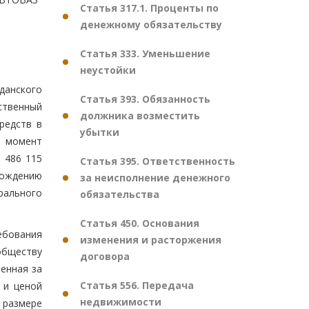
Статья 317.1. Проценты по
денежному обязательству
Статья 333. Уменьшение
неустойки
данского
Статья 393. Обязанность
ственный
должника возместить
средств в
убытки
а момент
 486 115
Статья 395. Ответственность
вождению
за неисполнение денежного
орального
обязательства
Статья 450. Основания
ебования
изменения и расторжения
обществу
договора
ченная за
Статья 556. Передача
 и ценой
недвижимости
 размере