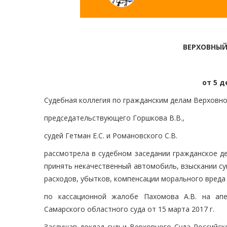
ВЕРХОВНЫЙ
от 5 д
Судебная коллегия по гражданским делам Верховно
председательствующего Горшкова В.В.,
судей Гетман Е.С. и Романовского С.В.
рассмотрела в судебном заседании гражданское д
принять некачественный автомобиль, взыскании су
расходов, убытков, компенсации морального вреда
по кассационной жалобе Пахомова А.В. на апе
Самарского областного суда от 15 марта 2017 г.
Заслушав доклад судьи Верховного Суда Российск