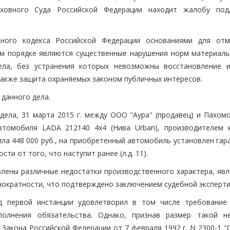
рховного Суда Российской Федерации находит жалобу по
ьного кодекса Российской Федерации основаниями для от
ом порядке являются существенные нарушения норм материаль
дела, без устранения которых невозможны восстановление 
 также защита охраняемых законом публичных интересов.
данного дела.
дела, 31 марта 2015 г. между ООО "Аура" (продавец) и Пахомо
автомобиля LADA 212140 4x4 (Нива Urban), производителем 
ла 448 000 руб., на приобретенный автомобиль установлен гар
сти от того, что наступит ранее (л.д. 11).
влены различные недостатки производственного характера, яв
нократности, что подтверждено заключением судебной эксперти
уд первой инстанции удовлетворил в том числе требование
полнения обязательства. Однако, признав размер такой не
 Закона Российской Федерации от 7 февраля 1992 г. N 2300-1 