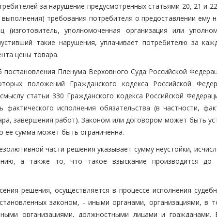
отребителей за нарушение предусмотренных статьями 20, 21 и 2
у выполнения) требования потребителя о предоставлении ему н
ец (изготовитель, уполномоченная организация или уполно
пустивший такие нарушения, уплачивает потребителю за каж
ента цены товара.
5 постановления Пленума Верховного Суда Российской Федерац
торых положений Гражданского кодекса Российской Феде
 смыслу статьи 330 Гражданского кодекса Российской Федераци
ь фактического исполнения обязательства (в частности, фак
ара, завершения работ). Законом или договором может быть ус
бо ее сумма может быть ограниченна.
резолютивной части решения указывает сумму неустойки, исчис
нию, а также то, что такое взыскание производится до
сения решения, осуществляется в процессе исполнения судебн
установленных законом, - иными органами, организациями, в т
тными организациями, должностными лицами и гражданами. 