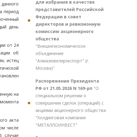
для избрания в качестве
2 данного
представителей Российской
а период
Федерации в совет
моченный
директоров и ревизионную
дый день
комиссию акционерного
общества
ии от 24
"Внешнеэкономическое
рации об
объединение
и, истец
"Алмазювелирэкспорт" (г.
Москва)"
тической
тановлен
Распоряжение Президента
РФ от 21.05.2026 N 169-рп
"О
ленную на
специальном решении о
 момента
совершении сделок (операций) с
акциями акционерного общества
"Холдинговая компания
ого акта
"МЕТАЛЛОИНВЕСТ"
ом числе
В случае