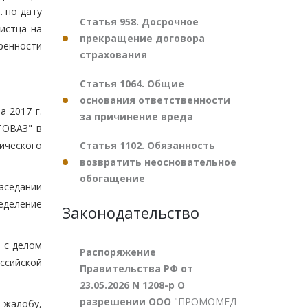
. по дату
Статья 958. Досрочное
истца на
прекращение договора
ренности
страхования
Статья 1064. Общие
основания ответственности
 2017 г.
за причинение вреда
ТОВАЗ" в
Статья 1102. Обязанность
ического
возвратить неосновательное
обогащение
аседании
еделение
Законодательство
а с делом
Распоряжение
ссийской
Правительства РФ от
23.05.2026 N 1208-р О
разрешении ООО
"ПРОМОМЕД
 жалобу,