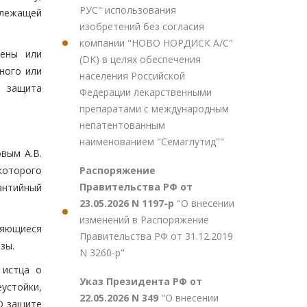
РУС" использования
длежащей
изобретений без согласия
компании "НОВО НОРДИСК А/С"
мены или
(DK) в целях обеспечения
ного или
населения Российской
и защита
Федерации лекарственными
препаратами с международным
непатентованным
наименованием "Семаглутид""
вым А.В.
Распоряжение
которого
Правительства РФ от
антийный
23.05.2026 N 1197-р
"О внесении
изменений в Распоряжение
ляющиеся
Правительства РФ от 31.12.2019
зы.
N 3260-р"
 истца о
Указ Президента РФ от
устойки,
22.05.2026 N 349
"О внесении
"О защите