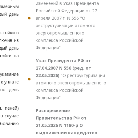
изменений в Указ Президента
азмерным
Российской Федерации от 27
дый день
апреля 2007 г. N 556 "О
реструктуризации атомного
устойки в
энергопромышленного
комплекса Российской
лючив из
Федерации"
дый день
тойки на
Указ Президента РФ от
27.04.2007 N 556 (ред. от
указание
22.05.2026)
"О реструктуризации
к уплате
атомного энергопромышленного
 по день
комплекса Российской
Федерации"
, пеней)
Распоряжение
в случае
Правительства РФ от
ебованию
21.05.2026 N 1180-р О
выдвижении кандидатов